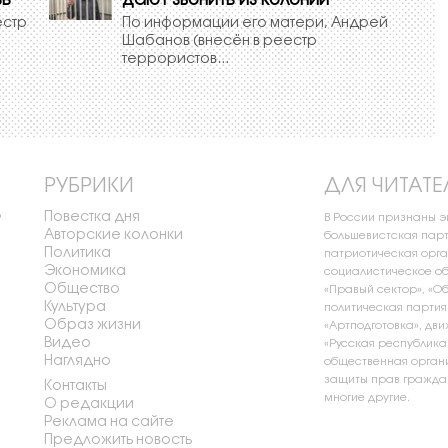
зь
дают звонить из колонии
естр
По информации его матери, Андрей
Шабанов (внесён в реестр
террористов...
РУБРИКИ
ДЛЯ ЧИТАТЕ
Повестка дня
о
В России признаны 
Авторские колонки
большевистская парт
Политика
патриотическая орга
Экономика
социалистическое об
Общество
«Правый сектор», «О
Культура
политическая партия
Образ жизни
«Артподготовка», дви
Видео
«Русская республика
Наглядно
общественная органи
защиты прав граждан
Контакты
многие другие.
О редакции
Реклама на сайте
Предложить новость