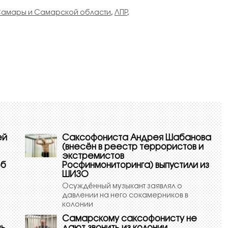
Самары и Самарской области
,
ЛПР
,
ей
Саксофониста Андрея Шабанова
(внесён в реестр террористов и
экстремистов
об
Росфинмониторинга) выпустили из
ШИЗО
Осуждённый музыкант заявлял о
давлении на него сокамерников в
колонии
Самарскому саксофонисту не