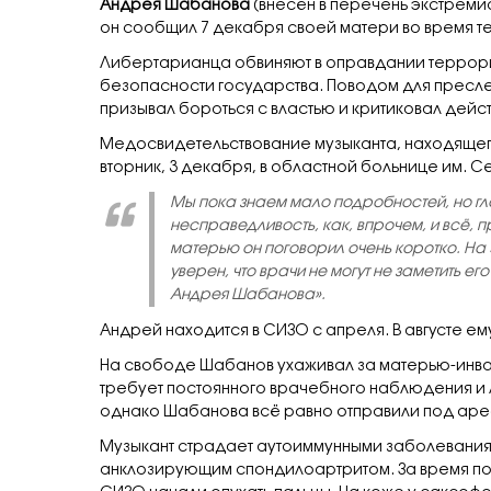
Андрея Шабанова
(внесён в перечень экстреми
он сообщил 7 декабря своей матери во время т
Либертарианца обвиняют в оправдании террориз
безопасности государства. Поводом для преслед
призывал бороться с властью и критиковал дейс
Медосвидетельствование музыканта, находяще
вторник, 3 декабря, в областной больнице им. 
Мы пока знаем мало подробностей, но гл
несправедливость, как, впрочем, и всё,
матерью он поговорил очень коротко. На
уверен, что врачи не могут не заметить е
Андрея Шабанова».
Андрей находится в СИЗО с апреля. В августе е
На свободе Шабанов ухаживал за матерью-инвал
требует постоянного врачебного наблюдения и 
однако Шабанова всё равно отправили под арес
Музыкант страдает аутоиммунными заболевания
анклозирующим спондилоартритом. За время под