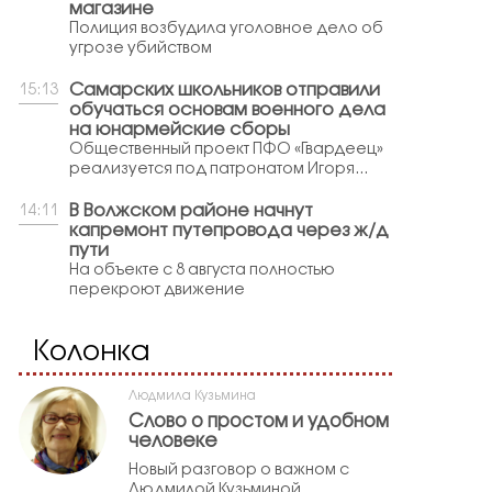
магазине
Полиция возбудила уголовное дело об
угрозе убийством
Самарских школьников отправили
15:13
обучаться основам военного дела
на юнармейские сборы
Общественный проект ПФО «Гвардеец»
реализуется под патронатом Игоря...
В Волжском районе начнут
14:11
капремонт путепровода через ж/д
пути
На объекте с 8 августа полностью
перекроют движение
Колонка
Людмила Кузьмина
Слово о простом и удобном
человеке
Новый разговор о важном с
Людмилой Кузьминой