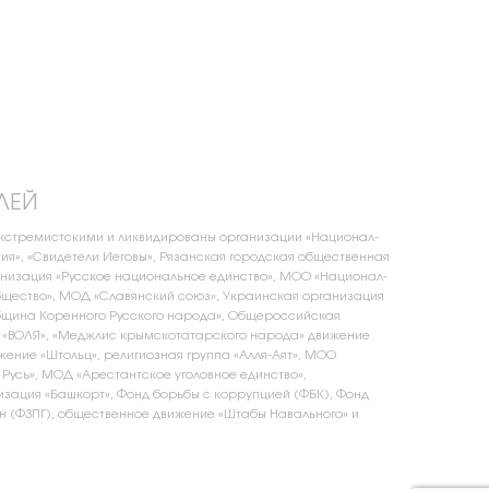
ЛЕЙ
экстремистскими и ликвидированы организации «Национал-
ия», «Свидетели Иеговы», Рязанская городская общественная
низация «Русское национальное единство», МОО «Национал-
щество», МОД «Славянский союз», Украинская организация
бщина Коренного Русского народа», Общероссийская
 «ВОЛЯ», «Меджлис крымскотатарского народа» движение
жение «Штольц», религиозная группа «Алля-Аят», МОО
 Русь», МОД «Арестантское уголовное единство»,
зация «Башкорт», Фонд борьбы с коррупцией (ФБК), Фонд
 (ФЗПГ), общественное движение «Штабы Навального» и