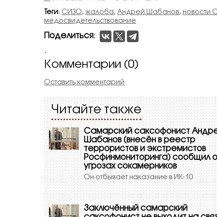
Теги
:
СИЗО
,
жалоба
,
Андрей Шабанов
,
новости 
медосвидетельствование
Поделиться
:
.
Комментарии (0)
Оставить комментарий
Читайте также
Самарский саксофонист Андр
Шабанов (внесён в реестр
террористов и экстремистов
Росфинмониторинга) сообщил 
угрозах сокамерников
Он отбывает наказание в ИК-10
Заключённый самарский