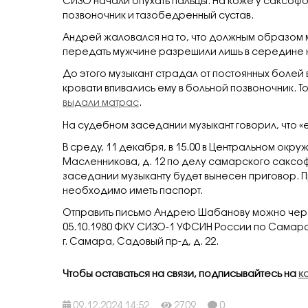
СИЗО начали опухать пальцы. На коже у саксофон
позвоночник и тазобедренный сустав.
Андрей жаловался на то, что должным образом
передать мужчине разрешили лишь в середине 
До этого музыкант страдал от постоянных болей 
кровати впивались ему в больной позвоночник. Т
выдали матрас
.
На судебном заседании музыкант говорил, что «
В среду, 11 декабря, в 15.00 в Центральном окру
Масленникова, д. 12 по делу самарского саксоф
заседании музыканту будет вынесен приговор.
необходимо иметь паспорт.
Отправить письмо Андрею Шабанову можно чер
05.10.1980 ФКУ СИЗО-1 УФСИН России по Самарск
г. Самара, Садовый пр-д, д. 22.
Чтобы оставаться на связи, подписывайтесь на
к
09.12.2024 14:52
2709
0