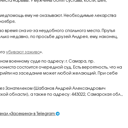
иста нарывы. У мужчины болят суставы, кости, шея,
 медпомощь ему не оказывают. Необходимые лекарства
ноября.
во время сна из-за неудобного спального места. Прутья
олько недавно, по просьбе друзей Андрея, ему, наконец,
его
убивают заживо
».
жном военному суде по адресу: г. Самара, пр.
ониста состоится очередной суд. Есть вероятность, что на
 Прийти на заседание может любой желающий. При себе
ез Зонателеком (Шабанов Андрей Александрович
ой области), а также по адресу: 443022, Самарская обл.,
анал «Засекина» в Telegram