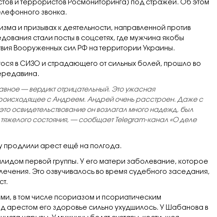
стов и террористов Росмониторинга) под стражей. Об этом
елефонного звонка.
ма и призывах к деятельности, направленной против
ования стали посты в соцсетях, где мужчина якобы
твия Вооруженных сил РФ на территории Украины.
гося
в СИЗО
и страдающего от сильных болей, прошло во
Середавина.
авное — вердикт отрицательный. Это ужасная
 происходящее с Андреем. Андрей очень расстроен. Даже с
 это освидетельствование он возлагал много надежд, был
го тяжелого состояния, — сообщает Telegram-канал «О деле
му продлили арест ещё на полгода.
идом первой группы. У его матери заболевание, которое
лечения. Это озвучивалось во время судебного заседания,
т.
ми, в том числе псориазом и псориатическим
 арестом его здоровье сильно ухудшилось. У Шабанова в