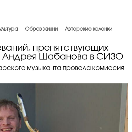
ультура
Образ жизни
Авторские колонки
еваний, препятствующих
 Андрея Шабанова в СИЗО
рского музыканта провела комиссия