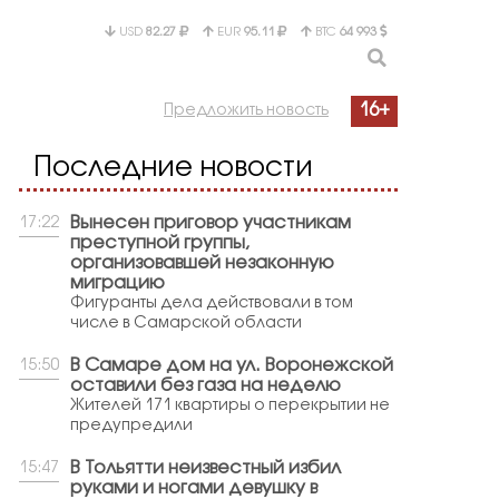
USD
82.27
EUR
95.11
BTC
64 993
16+
Предложить новость
Последние новости
Вынесен приговор участникам
17:22
преступной группы,
организовавшей незаконную
миграцию
Фигуранты дела действовали в том
числе в Самарской области
В Самаре дом на ул. Воронежской
15:50
оставили без газа на неделю
Жителей 171 квартиры о перекрытии не
предупредили
В Тольятти неизвестный избил
15:47
руками и ногами девушку в