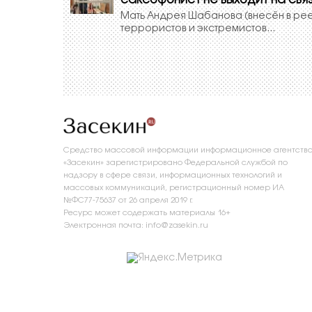
саксофонист не выходит на свя
Мать Андрея Шабанова (внесён в ре
террористов и экстремистов...
Средство массовой информации информационное агентств
«Засекин» зарегистрировано Федеральной службой по
надзору в сфере связи, информационных технологий и
массовых коммуникаций, регистрационный номер ИА
№ФС77-75637 от 26 апреля 2019 г.
Ресурс может содержать материалы 16+
Электронная почта: info@zasekin.ru