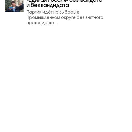
«Единая Россия» без мандата
и без кандидата
Партия идёт на выборы в
Промышленном округе без внятного
претендента...