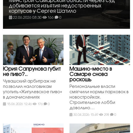
Минстрой Самарской области через суд
добивается изъятия недостроенных
корпусов у Сергея Шатило
22.06.2026 08:30
166
0
Юрия Сапрунова губит
Машино-место в
не пиво?..
Самаре снова
роскошь
Чувашский арбитраж не
позволил налоговикам
Региональные власти
утопить «Жигулевское пиво»
смягчили нормы парковок в
в доначислениях
новостройках.
Строительное лобби
15.06.2026 12:46
176
0
довольно…
30.04.2026 15:49
298
0