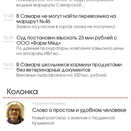
Планируется, что «МПКС-L» будут обслуживать
водные маршруты Самарской...
В Самаре не могут найти перевозчика на
17:40
маршрут №46
Заявок на участие в торгах снова не поступило
Суд постановил взыскать 23 млн рублей с
16:49
ООО «Фарм Мед»
По данным прокуратуры, компания завысила цены
на аппараты ИВЛ во...
В Самаре школьников кормили продуктами
15:53
без ветеринарных документов
Виновных оштрафовали на 330 тыс. рублей
Колонка
Людмила Кузьмина
Слово о простом и удобном человеке
Новый разговор о важном с Людмилой
Кузьминой