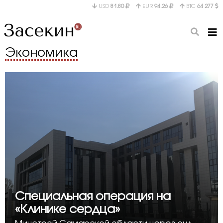
USD
81.80
EUR
94.26
BTC
64 277
Экономика
Специальная операция на
«Клинике сердца»