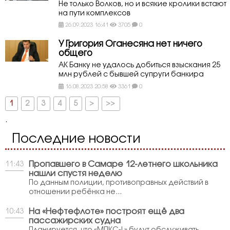
Не только Волков, но и всякие кролики встают
на пути комплексов
26.09.2023 16:41
3705
0
У Григория Оганесяна нет ничего
общего
АК Банку не удалось добиться взыскания 25
млн рублей с бывшей супруги банкира
16.08.2023 20:58
3361
0
1
2
3
4
5
>
>>
.
Последние новости
Пропавшего в Самаре 12-летнего школьника
11:43
нашли спустя неделю
По данным полиции, противоправных действий в
отношении ребёнка не...
На «Нефтефлоте» построят ещё два
10:43
пассажирских судна