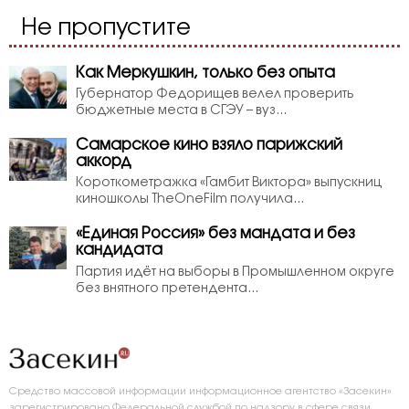
Не пропустите
Как Меркушкин, только без опыта
Губернатор Федорищев велел проверить
бюджетные места в СГЭУ – вуз...
Самарское кино взяло парижский
аккорд
Короткометражка «Гамбит Виктора» выпускниц
киношколы TheOneFilm получила...
«Единая Россия» без мандата и без
кандидата
Партия идёт на выборы в Промышленном округе
без внятного претендента...
Средство массовой информации информационное агентство «Засекин»
зарегистрировано Федеральной службой по надзору в сфере связи,