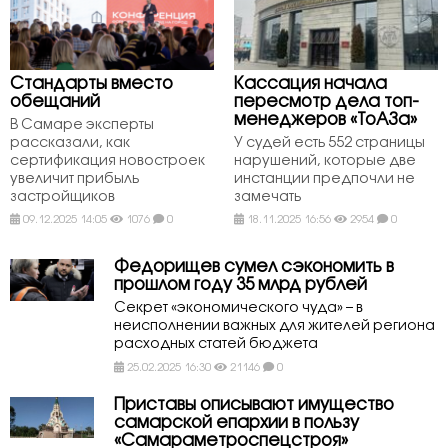
Стандарты вместо
Кассация начала
обещаний
пересмотр дела топ-
менеджеров «ТоАЗа»
В Самаре эксперты
рассказали, как
У судей есть 552 страницы
сертификация новостроек
нарушений, которые две
увеличит прибыль
инстанции предпочли не
застройщиков
замечать
09.12.2025 14:05
1076
0
18.11.2025 16:56
2954
0
Федорищев сумел сэкономить в
прошлом году 35 млрд рублей
Секрет «экономического чуда» – в
неисполнении важных для жителей региона
расходных статей бюджета
25.02.2025 16:30
21146
0
Приставы описывают имущество
самарской епархии в пользу
«Самараметроспецстроя»