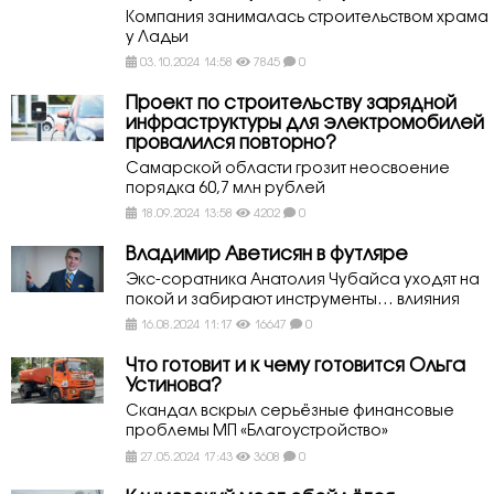
Компания занималась строительством храма
у Ладьи
03.10.2024 14:58
7845
0
Проект по строительству зарядной
инфраструктуры для электромобилей
провалился повторно?
Самарской области грозит неосвоение
порядка 60,7 млн рублей
18.09.2024 13:58
4202
0
Владимир Аветисян в футляре
Экс-соратника Анатолия Чубайса уходят на
покой и забирают инструменты… влияния
16.08.2024 11:17
16647
0
Что готовит и к чему готовится Ольга
Устинова?
Скандал вскрыл серьёзные финансовые
проблемы МП «Благоустройство»
27.05.2024 17:43
3608
0