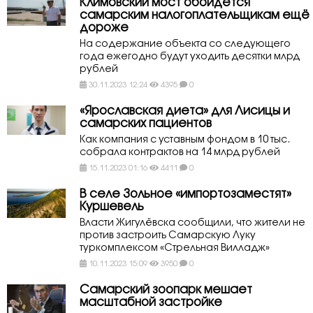
Климовский мост обойдётся
самарским налогоплательщикам ещё
дороже
На содержание объекта со следующего
года ежегодно будут уходить десятки млрд
рублей
30.11.2023 12:24
4395
0
«Ярославская диета» для Лисицы и
самарских пациентов
Как компания с уставным фондом в 10 тыс.
собрала контрактов на 14 млрд рублей
15.11.2023 01:16
4411
0
В селе Зольное «импортозаместят»
Куршевель
Власти Жигулёвска сообщили, что жители не
против застроить Самарскую Луку
туркомплексом «Стрельная Вилладж»
10.11.2023 15:09
3950
0
Самарский зоопарк мешает
масштабной застройке