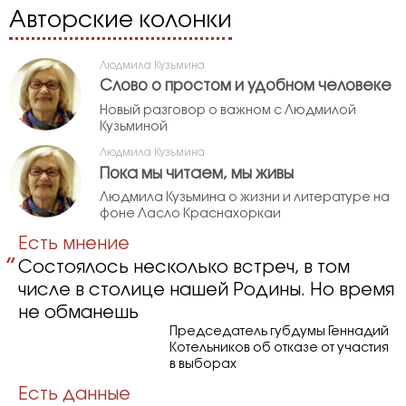
Авторские колонки
Людмила Кузьмина
Слово о простом и удобном человеке
Новый разговор о важном с Людмилой
Кузьминой
Людмила Кузьмина
Пока мы читаем, мы живы
Людмила Кузьмина о жизни и литературе на
фоне Ласло Краснахоркаи
Есть мнение
Состоялось несколько встреч, в том
числе в столице нашей Родины. Но время
не обманешь
Председатель губдумы Геннадий
Котельников об отказе от участия
в выборах
Есть данные