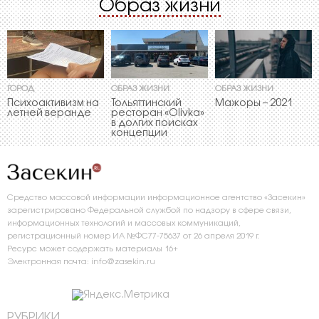
Образ жизни
ГОРОД
ОБРАЗ ЖИЗНИ
ОБРАЗ ЖИЗНИ
Психоактивизм на
Тольяттинский
Мажоры – 2021
летней веранде
ресторан «Olivka»
в долгих поисках
концепции
Средство массовой информации информационное агентство «Засекин»
зарегистрировано Федеральной службой по надзору в сфере связи,
информационных технологий и массовых коммуникаций,
регистрационный номер ИА №ФС77-75637 от 26 апреля 2019 г.
Ресурс может содержать материалы 16+
Электронная почта: info@zasekin.ru
РУБРИКИ