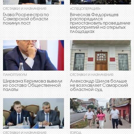
ОТСТАВКИ И НАЗНАЧЕНИЯ
«СПЕЦОПЕРАЦИЯ»
Глава Росреестра по
Вячеслав Федорищев
Самарской области
распорядился
покинул пост
приостановить проведение
мероприятий на открытых
площадках
ПАНОПТИКУМ
ОТСТАВКИ И НАЗНАЧЕНИЯ
Ширвана Керимова вывели
Александр Шилов больше
из состава Общественной
не возглавляет Самарский
палаты
областной суд
ОТСТАВКИ И НАЗНАЧЕНИЯ
ГОРОД