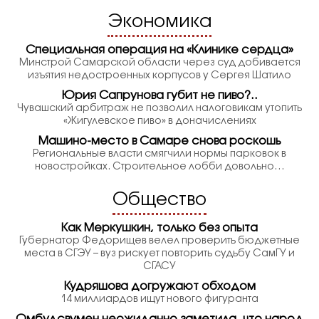
Экономика
Специальная операция на «Клинике сердца»
Минстрой Самарской области через суд добивается
изъятия недостроенных корпусов у Сергея Шатило
Юрия Сапрунова губит не пиво?..
Чувашский арбитраж не позволил налоговикам утопить
«Жигулевское пиво» в доначислениях
Машино-место в Самаре снова роскошь
Региональные власти смягчили нормы парковок в
новостройках. Строительное лобби довольно…
Общество
Как Меркушкин, только без опыта
Губернатор Федорищев велел проверить бюджетные
места в СГЭУ – вуз рискует повторить судьбу СамГУ и
СГАСУ
Кудряшова догружают обходом
14 миллиардов ищут нового фигуранта