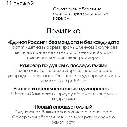
11 пляжей
Самарской области не
соответствуют санитарным
нормам
Политика
«Единая Россия» без мандата и без кандидата
Партия идёт на выборы в Промышленном округе без
внятного претендента – зато с полным набором
технических участников праймериз
Разговор по душам с последствиями
Полина Евтушенко стала жертвой провокатора,
утверждают адвокаты. Они просят суд оправдать мать
малолетнего ребёнка
Бывают и несогласованные единороссы…
Выборы в Самарскую гордуму обнажают конфликты
внутри элит
Первый оправдательный
Суд признал бывшего замминистра транспорта
Самарской области невиновным в рамках дела о
халатности