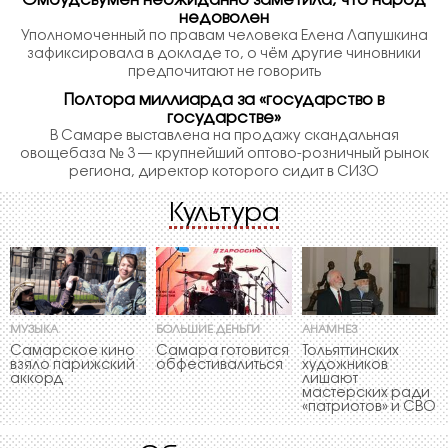
Омбудсвумен неожиданно заметила, что народ
недоволен
Уполномоченный по правам человека Елена Лапушкина
зафиксировала в докладе то, о чём другие чиновники
предпочитают не говорить
Полтора миллиарда за «государство в
государстве»
В Самаре выставлена на продажу скандальная
овощебаза № 3 — крупнейший оптово-розничный рынок
региона, директор которого сидит в СИЗО
Культура
МУЗЫКА
БОЛЬШИЕ ДЕНЬГИ
АНАМНЕЗ
Самарское кино
Самара готовится
Тольяттинских
взяло парижский
обфестивалиться
художников
аккорд
лишают
мастерских ради
«патриотов» и СВО