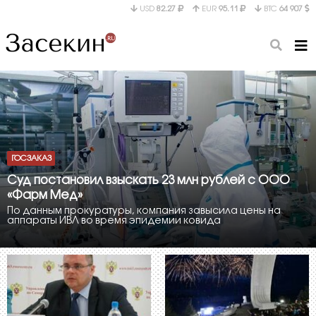
USD
82.27
EUR
95.11
BTC
64 907
ГОСЗАКАЗ
Суд постановил взыскать 23 млн рублей с ООО
«Фарм Мед»
По данным прокуратуры, компания завысила цены на
аппараты ИВЛ во время эпидемии ковида