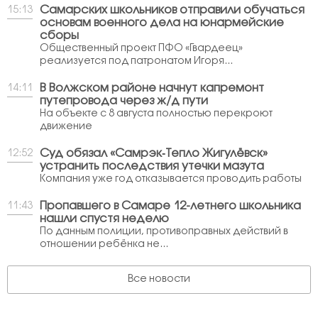
Самарских школьников отправили обучаться
15:13
основам военного дела на юнармейские
сборы
Общественный проект ПФО «Гвардеец»
реализуется под патронатом Игоря...
В Волжском районе начнут капремонт
14:11
путепровода через ж/д пути
На объекте с 8 августа полностью перекроют
движение
Суд обязал «Самрэк‑Тепло Жигулёвск»
12:52
устранить последствия утечки мазута
Компания уже год отказывается проводить работы
Пропавшего в Самаре 12-летнего школьника
11:43
нашли спустя неделю
По данным полиции, противоправных действий в
отношении ребёнка не...
Все новости