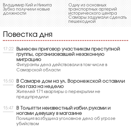
Владимир Кий и Никита
Одну из основных
Зубко получили новые
транспортных артерий
должности
исторического центра
Самары задумали сделать
пешеходной
Повестка дня
Вынесен приговор участникам преступной
17:22
группы, организовавшей незаконную
миграцию
Фигуранты дела действовали в том числе в
Самарской области
В Самаре дом на ул. Воронежской оставили
15:50
без газа на неделю
Жителей 171 квартиры о перекрытии не
предупредили
В Тольятти неизвестный избил руками и
15:47
ногами девушку в магазине
Полиция возбудила уголовное дело об угрозе
убийством