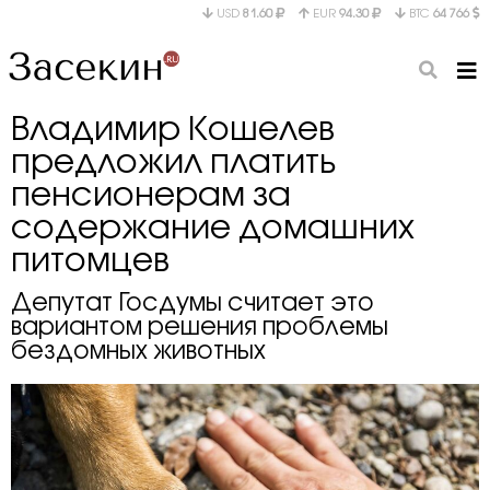
USD
81.60
EUR
94.30
BTC
64 766
Владимир Кошелев
предложил платить
пенсионерам за
содержание домашних
питомцев
Депутат Госдумы считает это
вариантом решения проблемы
бездомных животных