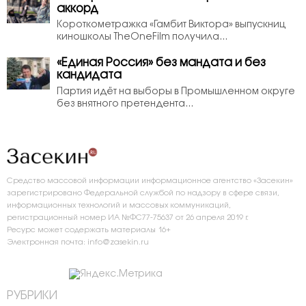
аккорд
Короткометражка «Гамбит Виктора» выпускниц
киношколы TheOneFilm получила...
«Единая Россия» без мандата и без
кандидата
Партия идёт на выборы в Промышленном округе
без внятного претендента...
Средство массовой информации информационное агентство «Засекин»
зарегистрировано Федеральной службой по надзору в сфере связи,
информационных технологий и массовых коммуникаций,
регистрационный номер ИА №ФС77-75637 от 26 апреля 2019 г.
Ресурс может содержать материалы 16+
Электронная почта: info@zasekin.ru
РУБРИКИ