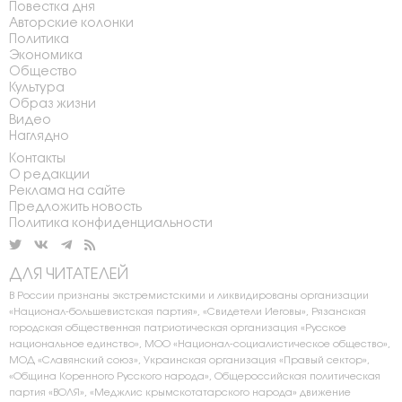
Повестка дня
Авторские колонки
Политика
Экономика
Общество
Культура
Образ жизни
Видео
Наглядно
Контакты
О редакции
Реклама на сайте
Предложить новость
Политика конфиденциальности
ДЛЯ ЧИТАТЕЛЕЙ
В России признаны экстремистскими и ликвидированы организации
«Национал-большевистская партия», «Свидетели Иеговы», Рязанская
городская общественная патриотическая организация «Русское
национальное единство», МОО «Национал-социалистическое общество»,
МОД «Славянский союз», Украинская организация «Правый сектор»,
«Община Коренного Русского народа», Общероссийская политическая
партия «ВОЛЯ», «Меджлис крымскотатарского народа» движение