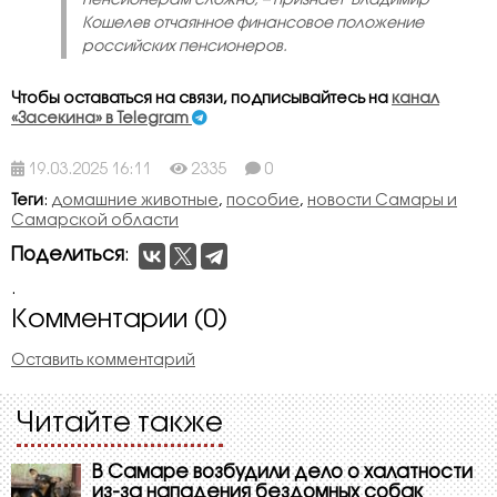
пенсионерам сложно, – признаёт
Владимир
Кошелев отчаянное финансовое положение
российских пенсионеров.
Чтобы оставаться на связи, подписывайтесь на
канал
«Засекина» в Telegram
19.03.2025 16:11
2335
0
Теги
:
домашние животные
,
пособие
,
новости Самары и
Самарской области
Поделиться
:
.
Комментарии (0)
Оставить комментарий
Читайте также
В Самаре возбудили дело о халатности
из-за нападения бездомных собак