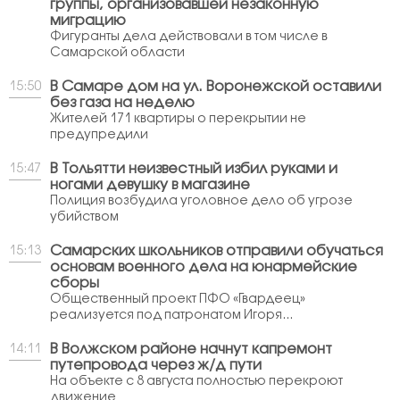
группы, организовавшей незаконную
миграцию
Фигуранты дела действовали в том числе в
Самарской области
В Самаре дом на ул. Воронежской оставили
15:50
без газа на неделю
Жителей 171 квартиры о перекрытии не
предупредили
В Тольятти неизвестный избил руками и
15:47
ногами девушку в магазине
Полиция возбудила уголовное дело об угрозе
убийством
Самарских школьников отправили обучаться
15:13
основам военного дела на юнармейские
сборы
Общественный проект ПФО «Гвардеец»
реализуется под патронатом Игоря...
В Волжском районе начнут капремонт
14:11
путепровода через ж/д пути
На объекте с 8 августа полностью перекроют
движение