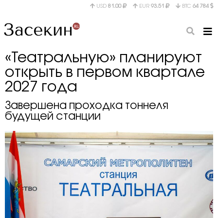
USD
81.00
EUR
93.51
BTC
64 784
«Театральную» планируют
открыть в первом квартале
2027 года
Завершена проходка тоннеля
будущей станции