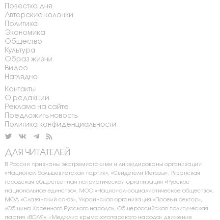
Повестка дня
Авторские колонки
Политика
Экономика
Общество
Культура
Образ жизни
Видео
Наглядно
Контакты
О редакции
Реклама на сайте
Предложить новость
Политика конфиденциальности
ДЛЯ ЧИТАТЕЛЕЙ
В России признаны экстремистскими и ликвидированы организации
«Национал-большевистская партия», «Свидетели Иеговы», Рязанская
городская общественная патриотическая организация «Русское
национальное единство», МОО «Национал-социалистическое общество»,
МОД «Славянский союз», Украинская организация «Правый сектор»,
«Община Коренного Русского народа», Общероссийская политическая
партия «ВОЛЯ», «Меджлис крымскотатарского народа» движение