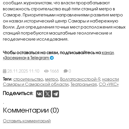
сообщил журналистам, что власти прорабатывают
возможность строительства ещё пяти станций метро в
Самаре. Приоритетными направлениями развития метро
он назвал исторический центр Самары и набережную
Волги. Для определения точных мест расположения новых
станций потребуются масштабные геологические и
геодезические исследования.
Чтобы оставаться на связи, подписывайтесь на
канал
«Засекина» в Telegram
28.11.2025 11:10
1668
0
Теги
:
строительство
,
метро
,
Волгатрансстрой-9
,
новости
Самары и Самарской области
,
Театральная
,
СО «УКС»
Поделиться
:
.
Комментарии (0)
Оставить комментарий