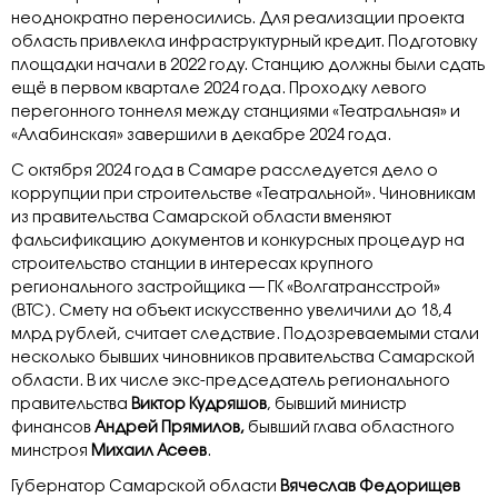
неоднократно переносились. Для реализации проекта
область привлекла инфраструктурный кредит. Подготовку
площадки начали в 2022 году. Станцию должны были сдать
ещё в первом квартале 2024 года. Проходку левого
перегонного тоннеля между станциями «Театральная» и
«Алабинская» завершили в декабре 2024 года.
С октября 2024 года в Самаре расследуется дело о
коррупции при строительстве «Театральной». Чиновникам
из правительства Самарской области вменяют
фальсификацию документов и конкурсных процедур на
строительство станции в интересах крупного
регионального застройщика — ГК «Волгатрансстрой»
(ВТС). Смету на объект искусственно увеличили до 18,4
млрд рублей, считает следствие. Подозреваемыми стали
несколько бывших чиновников правительства Самарской
области. В их числе экс-председатель регионального
правительства
Виктор Кудряшов
, бывший министр
финансов
Андрей Прямилов,
бывший глава областного
минстроя
Михаил Асеев
.
Губернатор Самарской области
Вячеслав Федорищев