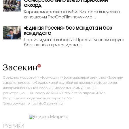
Самарское кино взяло парижский
аккорд
Короткометражка «Гамбит Виктора» выпускниц
киношколы TheOneFilm получила...
«Единая Россия» без мандата и без
кандидата
Партия идёт на выборы в Промышленном округе
без внятного претендента...
Средство массовой информации информационное агентство «Засекин»
зарегистрировано Федеральной службой по надзору в сфере связи,
информационных технологий и массовых коммуникаций,
регистрационный номер ИА №ФС77-75637 от 26 апреля 2019 г.
Ресурс может содержать материалы 16+
Электронная почта: info@zasekin.ru
РУБРИКИ