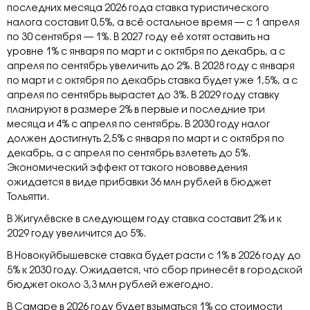
последних месяца 2026 года ставка туристического
налога составит 0,5%, а всё остальное время — с 1 апреля
по 30 сентября — 1%. В 2027 году её хотят оставить на
уровне 1% с января по март и с октября по декабрь, а с
апреля по сентябрь увеличить до 2%. В 2028 году с января
по март и с октября по декабрь ставка будет уже 1,5%, а с
апреля по сентябрь вырастет до 3%. В 2029 году ставку
планируют в размере 2% в первые и последние три
месяца и 4% с апреля по сентябрь. В 2030 году налог
должен достигнуть 2,5% с января по март и с октября по
декабрь, а с апреля по сентябрь взлететь до 5%.
Экономический эффект от такого нововведения
ожидается в виде прибавки 36 млн рублей в бюджет
Тольятти.
В Жигулёвске в следующем году ставка составит 2% и к
2029 году увеличится до 5%.
В Новокуйбышевске ставка будет расти с 1% в 2026 году до
5% к 2030 году. Ожидается, что сбор принесёт в городской
бюджет около 3,3 млн рублей ежегодно.
В Самаре в 2026 году будет взыматься 1% со стоимости