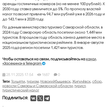
аренды гостиничных номеров (но не менее 100 рублей). К
2030 году ставка увеличится до 5%. По прогнозу властей
налог позволит привлечь 94,7 млн рублей уже в 2026 году и
до 143,1 млн в 2028 году.
По данным министерства туризма Самарской области, в
2024 году Самарскую область посетили около 1,449 млн
туристов. В прошлом году область заняла девятое место в
национальном туристическом рейтинге. В январе-августе
2025 года регион посетили 1,421 млн туристов.
Чтобы оставаться на связи, подписывайтесь на
канал
«Засекина» в Telegram
28.11.2025 17:54
1687
0
Теги
:
Тольятти
,
туризм
,
Новокуйбышевск
,
Жигулёвск
,
сбор
,
новости Самары и Самарской области
,
турист
,
туристический налог
Поделиться
:
.