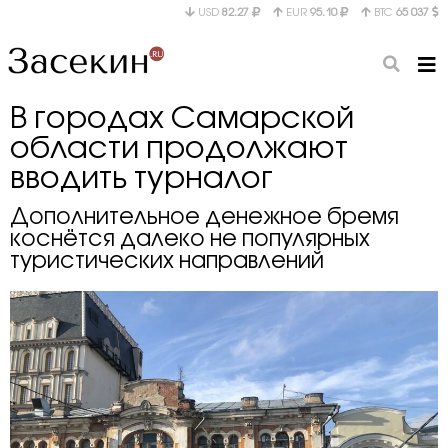
USD
82.27
EUR
95.10
BTC
65 037
В городах Самарской
области продолжают
вводить турналог
Дополнительное денежное бремя
коснётся далеко не популярных
туристических направлений