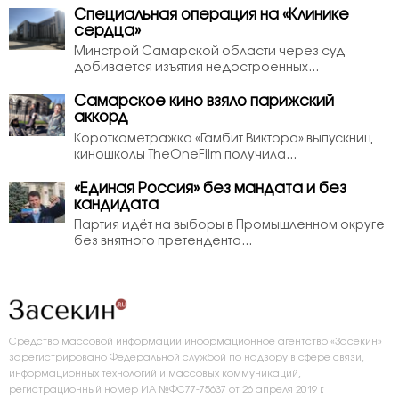
Специальная операция на «Клинике
сердца»
Минстрой Самарской области через суд
добивается изъятия недостроенных...
Самарское кино взяло парижский
аккорд
Короткометражка «Гамбит Виктора» выпускниц
киношколы TheOneFilm получила...
«Единая Россия» без мандата и без
кандидата
Партия идёт на выборы в Промышленном округе
без внятного претендента...
Средство массовой информации информационное агентство «Засекин»
зарегистрировано Федеральной службой по надзору в сфере связи,
информационных технологий и массовых коммуникаций,
регистрационный номер ИА №ФС77-75637 от 26 апреля 2019 г.