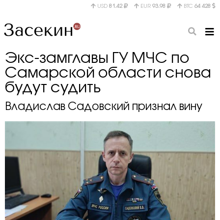
USD
81.42
EUR
93.98
BTC
64 428
Экс-замглавы ГУ МЧС по
Самарской области снова
будут судить
Владислав Садовский признал вину