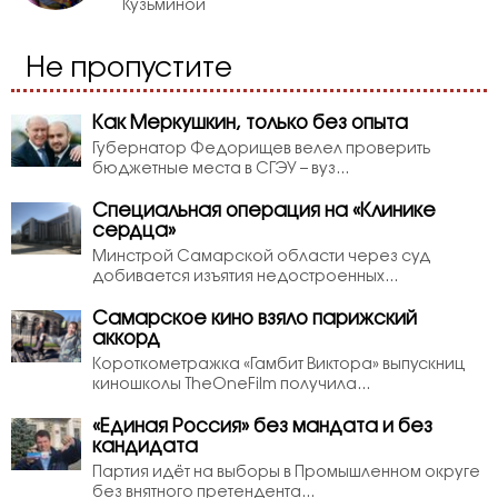
Кузьминой
Не пропустите
Как Меркушкин, только без опыта
Губернатор Федорищев велел проверить
бюджетные места в СГЭУ – вуз...
Специальная операция на «Клинике
сердца»
Минстрой Самарской области через суд
добивается изъятия недостроенных...
Самарское кино взяло парижский
аккорд
Короткометражка «Гамбит Виктора» выпускниц
киношколы TheOneFilm получила...
«Единая Россия» без мандата и без
кандидата
Партия идёт на выборы в Промышленном округе
без внятного претендента...