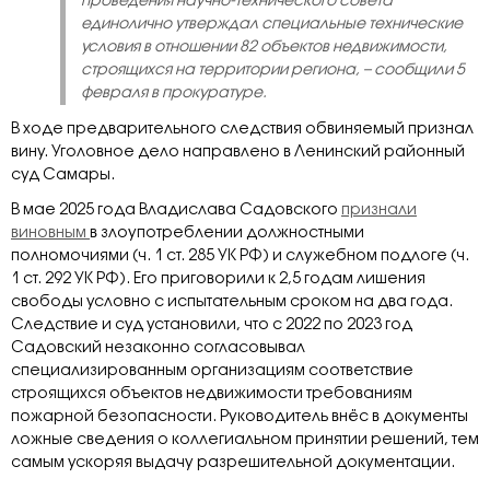
проведения научно-технического совета
единолично утверждал специальные технические
условия в отношении 82 объектов недвижимости,
строящихся на территории региона, – сообщили 5
февраля в прокуратуре.
В ходе предварительного следствия обвиняемый признал
вину. Уголовное дело направлено в Ленинский районный
суд Самары.
В мае 2025 года Владислава Садовского
признали
виновным
в злоупотреблении должностными
полномочиями (ч. 1 ст. 285 УК РФ) и служебном подлоге (ч.
1 ст. 292 УК РФ). Его приговорили к 2,5 годам лишения
свободы условно с испытательным сроком на два года.
Следствие и суд установили, что с 2022 по 2023 год
Садовский незаконно согласовывал
специализированным организациям соответствие
строящихся объектов недвижимости требованиям
пожарной безопасности. Руководитель внёс в документы
ложные сведения о коллегиальном принятии решений, тем
самым ускоряя выдачу разрешительной документации.