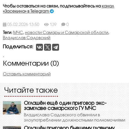
Чтобы оставаться на связи, подписывайтесь на
канал
«Засекина» в Telegram
05.02.2026 13:50
139
0
Теги
:
МЧС
,
новости Самары и Самарской области
,
Владислав Садовский
Поделиться
:
.
Комментарии (0)
Оставить комментарий
Читайте также
Оглашён ещё один приговор экс-
замглаве самарского ГУ МЧС
Владислава Садовского обвиняли в
злоупотреблении должностными полномочиями
Оглашён приговор бывшему главному