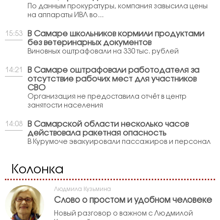
По данным прокуратуры, компания завысила цены
на аппараты ИВЛ во...
В Самаре школьников кормили продуктами
15:53
без ветеринарных документов
Виновных оштрафовали на 330 тыс. рублей
В Самаре оштрафовали работодателя за
14:21
отсутствие рабочих мест для участников
СВО
Организация не предоставила отчёт в центр
занятости населения
В Самарской области несколько часов
14:08
действовала ракетная опасность
В Курумоче эвакуировали пассажиров и персонал
Колонка
Людмила Кузьмина
Слово о простом и удобном человеке
Новый разговор о важном с Людмилой