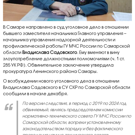
В Самаре направлено в суд уголовное дело в отношении
бывшего заместителя начальника Главного управления –
начальника управления надзорной деятельности и
профилактической работы ГУ МЧС России по Самарской
области
Владислава Садовского
. Ему вменяют в вину
злоупотребление должностными полномочиями (ч. 1 ст.
285 УК РФ). Обвинительное заключение утвердила
прокуратура Ленинского района Самары.
О возбуждении нового уголовного дела в отношении
Владислава Садовского в СУ СКР по Самарской области
сообщили в начале декабря.
По версии следствия, в период с 2019 по 2024 год
обвиняемый, являясь председателем комиссии
нормативно-технического совета ГУ МЧС России по
Самарской области, вопреки установленному
законодательством порядку и без фактического