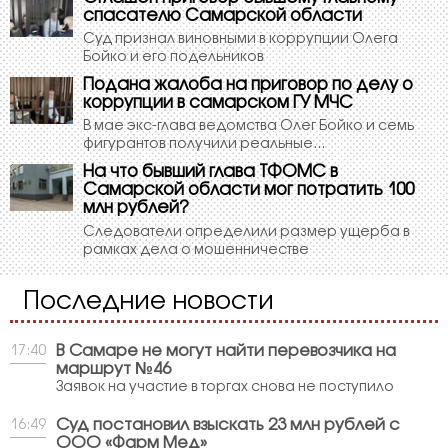
спасателю Самарской области
Суд признал виновными в коррупции Олега
Бойко и его подельников
Подана жалоба на приговор по делу о
коррупции в самарском ГУ МЧС
В мае экс-глава ведомства Олег Бойко и семь
фигурантов получили реальные...
На что бывший глава ТФОМС в
Самарской области мог потратить 100
млн рублей?
Следователи определили размер ущерба в
рамках дела о мошенничестве
Последние новости
В Самаре не могут найти перевозчика на
17:40
маршрут №46
Заявок на участие в торгах снова не поступило
Суд постановил взыскать 23 млн рублей с
16:49
ООО «Фарм Мед»