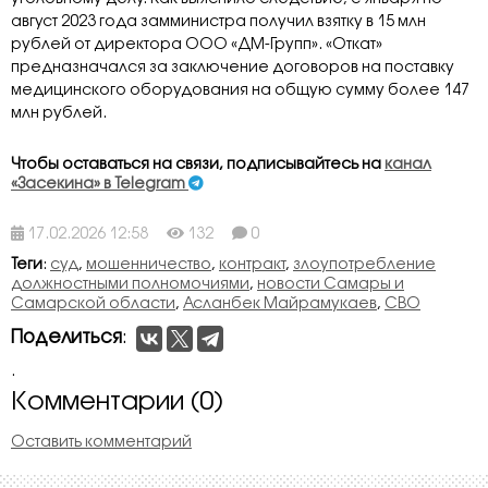
август 2023 года замминистра получил взятку в 15 млн
рублей от директора ООО «ДМ-Групп». «Откат»
предназначался за заключение договоров на поставку
медицинского оборудования на общую сумму более 147
млн рублей.
Чтобы оставаться на связи, подписывайтесь на
канал
«Засекина» в Telegram
17.02.2026 12:58
132
0
Теги
:
суд
,
мошенничество
,
контракт
,
злоупотребление
должностными полномочиями
,
новости Самары и
Самарской области
,
Асланбек Майрамукаев
,
СВО
Поделиться
:
.
Комментарии (0)
Оставить комментарий