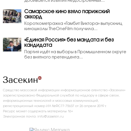
добивается изъятия недостроенных...
Самарское кино взяло парижский
аккорд
Короткометражка «Гамбит Виктора» выпускниц
киношколы TheOneFilm получила...
«Единая Россия» без мандата и без
кандидата
Партия идёт на выборы в Промышленном округе
без внятного претендента...
Средство массовой информации информационное агентство «Засекин»
зарегистрировано Федеральной службой по надзору в сфере связи,
информационных технологий и массовых коммуникаций,
регистрационный номер ИА №ФС77-75637 от 26 апреля 2019 г.
Ресурс может содержать материалы 16+
Электронная почта: info@zasekin.ru