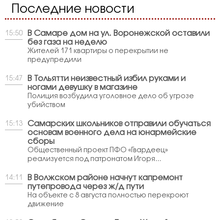
Последние новости
В Самаре дом на ул. Воронежской оставили
15:50
без газа на неделю
Жителей 171 квартиры о перекрытии не
предупредили
В Тольятти неизвестный избил руками и
15:47
ногами девушку в магазине
Полиция возбудила уголовное дело об угрозе
убийством
Самарских школьников отправили обучаться
15:13
основам военного дела на юнармейские
сборы
Общественный проект ПФО «Гвардеец»
реализуется под патронатом Игоря...
В Волжском районе начнут капремонт
14:11
путепровода через ж/д пути
На объекте с 8 августа полностью перекроют
движение