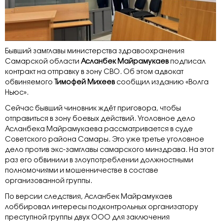
Бывший замглавы министерства здравоохранения
Самарской области
Асланбек Майрамукаев
подписал
контракт на отправку в зону СВО. Об этом адвокат
обвиняемого
Тимофей Михеев
сообщил изданию «Волга
Ньюс».
Сейчас бывший чиновник ждёт приговора, чтобы
отправиться в зону боевых действий. Уголовное дело
Асланбека Майрамукаева рассматривается в суде
Советского района Самары. Это уже третье уголовное
дело против экс-замглавы самарского минздрава. На этот
раз его обвинили в злоупотреблении должностными
полномочиями и мошенничестве в составе
организованной группы.
По версии следствия, Асланбек Майрамукаев
лоббировал интересы подконтрольных организатору
преступной группы двух ООО для заключения