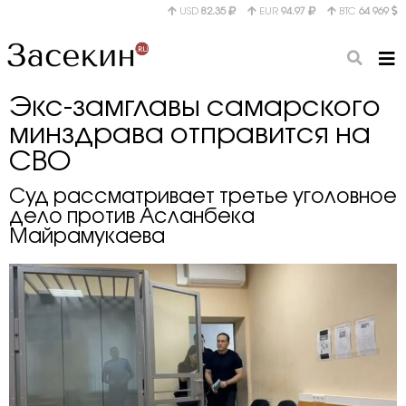
USD
82.35
EUR
94.97
BTC
64 969
Экс-замглавы самарского
минздрава отправится на
СВО
Суд рассматривает третье уголовное
дело против Асланбека
Майрамукаева