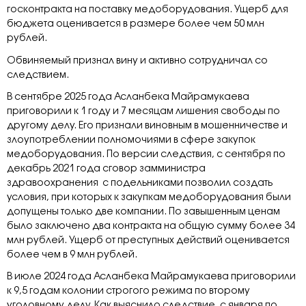
госконтракта на поставку медоборудования. Ущерб для
бюджета оценивается в размере более чем 50 млн
рублей.
Обвиняемый признал вину и активно сотрудничал со
следствием.
В сентябре 2025 года Асланбека Майрамукаева
приговорили к 1 году и 7 месяцам лишения свободы по
другому делу. Его признали виновным в мошенничестве и
злоупотреблении полномочиями в сфере закупок
медоборудования. По версии следствия, с сентября по
декабрь 2021 года сговор замминистра
здравоохранения с подельниками позволил создать
условия, при которых к закупкам медоборудования были
допущены только две компании. По завышенным ценам
было заключено два контракта на общую сумму более 34
млн рублей. Ущерб от преступных действий оценивается
более чем в 9 млн рублей.
В июле 2024 года Асланбека Майрамукаева приговорили
к 9,5 годам колонии строгого режима по второму
уголовному делу. Как выяснило следствие, с января по