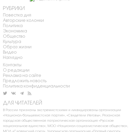
РУБРИКИ
Повестка дня
Авторские колонки
Политика
Экономика
Общество
Культура
Образ жизни
Видео
Наглядно
Контакты
О редакции
Реклама на сайте
Предложить новость
Политика конфиденциальности
ДЛЯ ЧИТАТЕЛЕЙ
В России признаны экстремистскими и ликвидированы организации
«Национал-большевистская партия», «Свидетели Иеговы», Рязанская
городская общественная патриотическая организация «Русское
национальное единство», МОО «Национал-социалистическое общество»,
МОД «Славянский союз», Украинская организация «Правый сектор»,