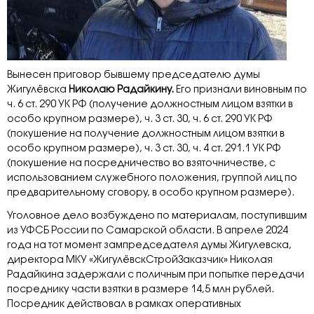
Вынесен приговор бывшему председателю думы
Жигулёвска
Николаю Радайкину.
Его признали виновным по
ч. 6 ст. 290 УК РФ (получение должностным лицом взятки в
особо крупном размере), ч. 3 ст. 30, ч. 6 ст. 290 УК РФ
(покушение на получение должностным лицом взятки в
особо крупном размере), ч. 3 ст. 30, ч. 4 ст. 291.1 УК РФ
(покушение на посредничество во взяточничестве, с
использованием служебного положения, группой лиц по
предварительному сговору, в особо крупном размере).
Уголовное дело возбуждено по материалам, поступившим
из УФСБ России по Самарской области. В апреле 2024
года на тот момент зампредседателя думы Жигулевска,
директора МКУ «ЖигулёвскСтройЗаказчик» Николая
Радайкина задержали с поличным при попытке передачи
посреднику части взятки в размере 14,5 млн рублей.
Посредник действовал в рамках оперативных