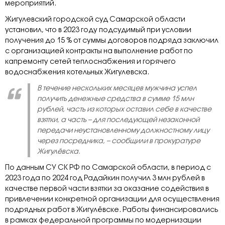
мероприятий.
Жигулевский городской суд Самарской области
установил, что в 2023 году подсудимый при условии
получения до 15 % от суммы договоров подряда заключил
с организацией контракты на выполнение работ по
капремонту сетей теплоснабжения и горячего
водоснабжения котельных Жигулевска.
В течение нескольких месяцев мужчина успел
получить денежные средства в сумме 15 млн
рублей, часть из которых оставил себе в качестве
взятки, а часть – для последующей незаконной
передачи неустановленному должностному лицу
через посредника, – сообщили в прокуратуре
Жигулёвска.
По данным СУ СК РФ по Самарской области, в период с
2023 года по 2024 год Радайкин получил 3 млн рублей в
качестве первой части взятки за оказание содействия в
привлечении конкретной организации для осуществления
подрядных работ в Жигулёвске. Работы финансировались
в рамках федеральной программы по модернизации