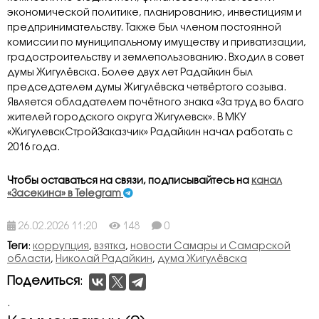
экономической политике, планированию, инвестициям и
предпринимательству. Также был членом постоянной
комиссии по муниципальному имуществу и приватизации,
градостроительству и землепользованию. Входил в совет
думы Жигулёвска. Более двух лет Радайкин был
председателем думы Жигулёвска четвёртого созыва.
Является обладателем почётного знака «За труд во благо
жителей городского округа Жигулевск». В МКУ
«ЖигулевскСтройЗаказчик» Радайкин начал работать с
2016 года.
Чтобы оставаться на связи, подписывайтесь на
канал
«Засекина» в Telegram
26.02.2026 11:20
148
0
Теги
:
коррупция
,
взятка
,
новости Самары и Самарской
области
,
Николай Радайкин
,
дума Жигулёвска
Поделиться
:
.