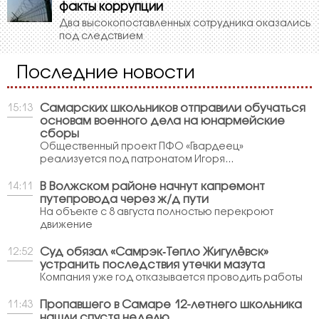
факты коррупции
Два высокопоставленных сотрудника оказались
под следствием
Последние новости
Самарских школьников отправили обучаться
15:13
основам военного дела на юнармейские
сборы
Общественный проект ПФО «Гвардеец»
реализуется под патронатом Игоря...
В Волжском районе начнут капремонт
14:11
путепровода через ж/д пути
На объекте с 8 августа полностью перекроют
движение
Суд обязал «Самрэк‑Тепло Жигулёвск»
12:52
устранить последствия утечки мазута
Компания уже год отказывается проводить работы
Пропавшего в Самаре 12-летнего школьника
11:43
нашли спустя неделю