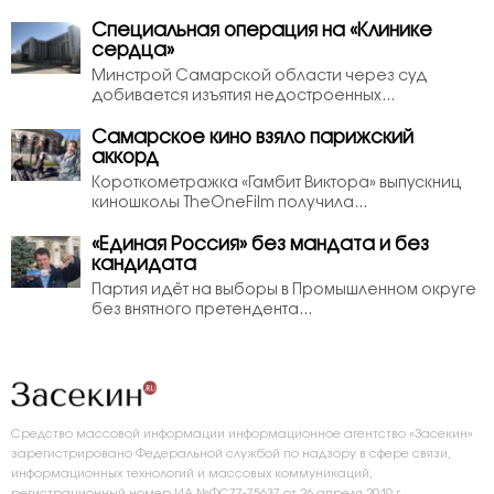
Специальная операция на «Клинике
сердца»
Минстрой Самарской области через суд
добивается изъятия недостроенных...
Самарское кино взяло парижский
аккорд
Короткометражка «Гамбит Виктора» выпускниц
киношколы TheOneFilm получила...
«Единая Россия» без мандата и без
кандидата
Партия идёт на выборы в Промышленном округе
без внятного претендента...
Средство массовой информации информационное агентство «Засекин»
зарегистрировано Федеральной службой по надзору в сфере связи,
информационных технологий и массовых коммуникаций,
регистрационный номер ИА №ФС77-75637 от 26 апреля 2019 г.