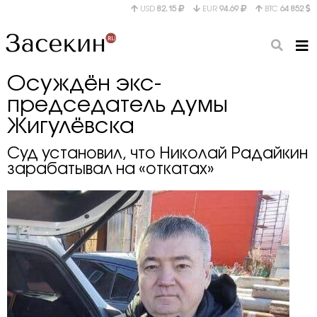
USD
82.15
EUR
94.69
BTC
64 852
Осуждён экс-
председатель думы
Жигулёвска
Суд установил, что Николай Радайкин
зарабатывал на «откатах»