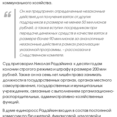
коммунального хозяйства.
Он же предпринял определенные незаконные
действия для получения взяток от других
подрядчиков в размере не менее 50 миллионов
рублей, а также вступил посредником при
передаче денежных средств в качестве взяток в
размере более 90 миллионов за аналогичные
незаконные действия в рамках реализации
указанной программы, – рассказали в
Следственном комитете.
Суд приговорил Николая Радайкина к десяти годам
колонии строгого режима и штрафу в размере 200 млн
рублей. Также он на семь лет лишён права занимать
должности в государственных органах, органах местного
самоуправления, государственных и муниципальных
учреждениях, связанные с выполнением организационно-
распорядительных, административно-хозяйственных
функций.
В думе единоросс Радайкин входил в состав постоянной
комиссии по бюджетной, финансовой, налоговой и