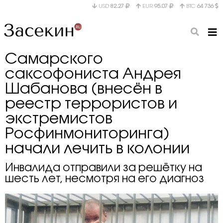
USD
82.27
EUR
95.07
BTC
64 736
Самарского
саксофониста Андрея
Шабанова (внесён в
реестр террористов и
экстремистов
Росфинмониторинга)
начали лечить в колонии
Инвалида отправили за решётку на
шесть лет, несмотря на его диагноз