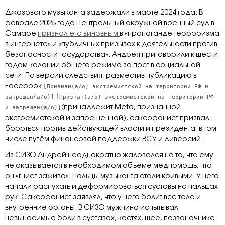
Джазового музыканта задержали в марте 2024 года. В
феврале 2025 года Центральный окружной военный суд в
Самаре
признал его виновным
в «пропаганде терроризма
в интернете» и «публичных призывах к деятельности против
безопасности государства». Андрея приговорили к шести
годам колонии общего режима за пост в социальной
сети. По версии следствия, разместив публикацию в
Facebook
[Признан(а/о) экстремистской на территории РФ и
запрещен(а/о)]
[Признан(а/о) экстремистской на территории РФ
и запрещен(а/о)]
(принадлежит Meta, признанной
экстремистской и запрещенной), саксофонист призвал
бороться против действующей власти и президента, в том
числе путём финансовой поддержки ВСУ и диверсий.
Из СИЗО Андрей неоднократно жаловался на то, что ему
не оказывается в необходимом объёме медпомощь, что
он «гниёт заживо». Пальцы музыканта стали кривыми. У него
начали распухать и деформироваться суставы на пальцах
рук. Саксофонист заявлял, что у него болит всё тело и
внутренние органы. В СИЗО мужчина испытывал
невыносимые боли в суставах, костях, шее, позвоночнике