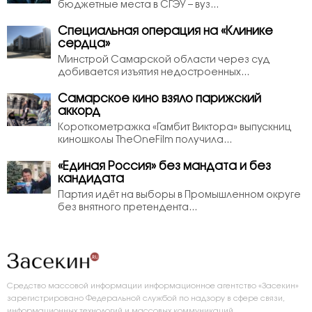
бюджетные места в СГЭУ – вуз...
Специальная операция на «Клинике
сердца»
Минстрой Самарской области через суд
добивается изъятия недостроенных...
Самарское кино взяло парижский
аккорд
Короткометражка «Гамбит Виктора» выпускниц
киношколы TheOneFilm получила...
«Единая Россия» без мандата и без
кандидата
Партия идёт на выборы в Промышленном округе
без внятного претендента...
Средство массовой информации информационное агентство «Засекин»
зарегистрировано Федеральной службой по надзору в сфере связи,
информационных технологий и массовых коммуникаций,