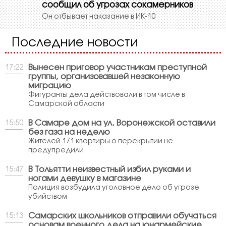
сообщил об угрозах сокамерников
Он отбывает наказание в ИК-10
Последние новости
Вынесен приговор участникам преступной
17:22
группы, организовавшей незаконную
миграцию
Фигуранты дела действовали в том числе в
Самарской области
В Самаре дом на ул. Воронежской оставили
15:50
без газа на неделю
Жителей 171 квартиры о перекрытии не
предупредили
В Тольятти неизвестный избил руками и
15:47
ногами девушку в магазине
Полиция возбудила уголовное дело об угрозе
убийством
Самарских школьников отправили обучаться
15:13
основам военного дела на юнармейские