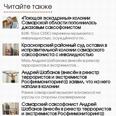
Читайте также
«Поющая эскадрилья» колонии
Самарской области пополнилась
джазовым саксофонистом
В ИК-10 из СИЗО перевели музыканта с
инвалидностью, осуждённого по...
Красноярский районный суд оставил в
исправительной колонии самарского
саксофониста с инвалидностью
Мать Андрея Шабанова (внесён в реестр
террористов и экстремистов...
Андрей Шабанов (внесён в реестр
террористов и экстремистов
Росфинмониторинга) заявил, что на него
напали в колонии
Ранее самарский музыкант жаловался на
угрозы со стороны сокамерников
Самарский саксофонист Андрей
Шабанов (внесён в реестр террористов
и экстремистов Росфинмониторинга)