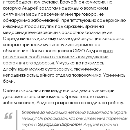
и тазобедренном суставе. Врачебная комиссия, на
которую Андрей возлагал надежды о возможном
смягчении меры пресечения или приговора, не
обнаружила заболеваний, препятствующих содержанию
инвалида второй группы под стражей. Врачи на
медосвидетельствовании в областной больнице им.
Середавина выдали ему сильнодействующие лекарства,
которые принесли музыканту лишь временное
облегчение. После посещения в СИЗО Андрея
врач
ревматолог сообщила о значительном ухудшении
состояния его здоровья
. У музыканта появилась
дисфункция мелких суставов рук. Увеличилась
неподвижность шейного отдела позвоночника. Усилились
боли.
Сейчас в колонии инвалиду начали делать инъекции
дексаметазона и витаминов. Кроме того, в связи с
заболеванием, Андрею разрешено не ходить на работу.
Впервые за несколько лет была возможность играть
музыку! Он рассказал, что они джемили в тюремном
клубе с
Эдуардом Шарлотом
. Андрей играл на