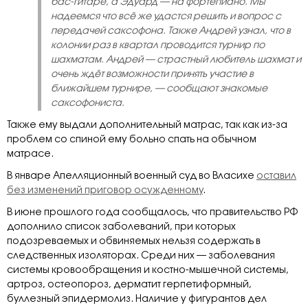
бас-гитаре, а Эдуард — на фортепиано. Мы
надеемся что всё же удастся решить и вопрос с
передачей саксофона. Также Андрей узнал, что в
колонии раз в квартал проводится турнир по
шахматам. Андрей
—
страстный любитель шахмат и
очень ждёт возможности принять участие в
ближайшем турнире, — сообщают знакомые
саксофониста.
Также ему выдали дополнительный матрас, так как из-за
проблем со спиной ему больно спать на обычном
матрасе.
В январе Апелляционный военный суд во Власихе
оставил
без изменений приговор осужденному
.
В июне прошлого года сообщалось, что правительство РФ
дополнило список заболеваний, при которых
подозреваемых и обвиняемых нельзя содержать в
следственных изоляторах. Среди них — заболевания
системы кровообращения и костно-мышечной системы,
артроз, остеопороз, дерматит герпетиформный,
буллезный эпидермолиз. Наличие у фигурантов дел