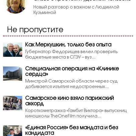
Новый разговор о важном с Людмилой
Кузьминой
Не пропустите
Как Меркушкин, только без опыта
Губернатор Федорищев велел проверить
бюджетные места в СГЭУ – вуз...
Специальная операция на «Клинике
сердца»
Минстрой Самарской области через суд
добивается изъятия недостроенных...
Самарское кино взяло парижский
аккорд
Короткометражка «Гамбит Виктора» выпускниц
киношколы TheOneFilm получила...
«Единая Россия» без мандата и без
кандидата