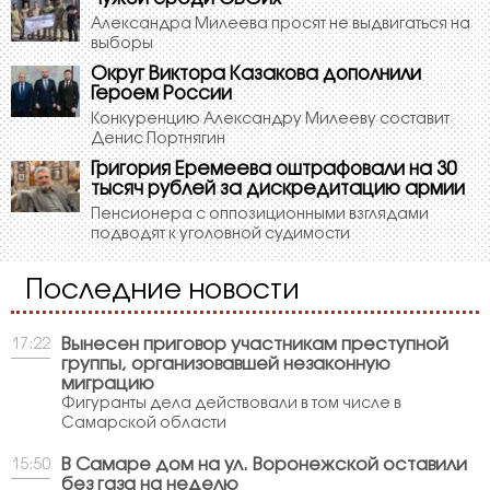
Александра Милеева просят не выдвигаться на
выборы
Округ Виктора Казакова дополнили
Героем России
Конкуренцию Александру Милееву составит
Денис Портнягин
Григория Еремеева оштрафовали на 30
тысяч рублей за дискредитацию армии
Пенсионера с оппозиционными взглядами
подводят к уголовной судимости
Последние новости
Вынесен приговор участникам преступной
17:22
группы, организовавшей незаконную
миграцию
Фигуранты дела действовали в том числе в
Самарской области
В Самаре дом на ул. Воронежской оставили
15:50
без газа на неделю