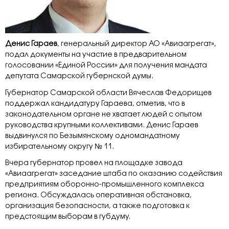
Денис
Гараев
, генеральный директор АО «Авиаагрегат»,
подал документы на участие в предварительном
голосовании «Единой России» для получения мандата
депутата Самарской губернской думы.
Губернатор Самарской области Вячеслав Федорищев
поддержал кандидатуру Гараева, отметив, что в
законодательном органе не хватает людей с опытом
руководства крупными коллективами. Денис Гараев
выдвинулся по Безымянскому одномандатному
избирательному округу № 11.
Вчера губернатор провел на площадке завода
«Авиаагрегат» заседание штаба по оказанию содействия
предприятиям оборонно-промышленного комплекса
региона. Обсуждалась оперативная обстановка,
организация безопасности, а также подготовка к
предстоящим выборам в губдуму.