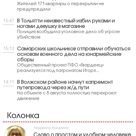
Жителей 171 квартиры о перекрытии не
предупредили
В Тольятти неизвестный избил руками и
15:47
ногами девушку в магазине
Полиция возбудила уголовное дело об угрозе
убийством
Самарских школьников отправили обучаться
15:13
основам военного дела на юнармейские
сборы
Общественный проект ПФО «Гвардеец»
реализуется под патронатом Игоря...
В Волжском районе начнут капремонт
14:11
путепровода через ж/д пути
На объекте с 8 августа полностью перекроют
движение
Колонка
Людмила Кузьмина
Слово о простом и удобном человеке