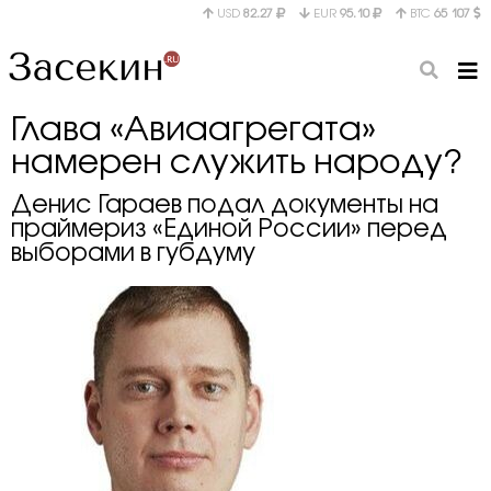
USD
82.27
EUR
95.10
BTC
65 107
Глава «Авиаагрегата»
намерен служить народу?
Денис Гараев подал документы на
праймериз «Единой России» перед
выборами в губдуму