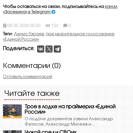
Чтобы оставаться на связи, подписывайтесь на
канал
«Засекина» в Telegram
08.05.2026 00:03
124
0
Теги
:
Денис Гараев
,
предварительное голосование
«Единой России»
Поделиться
:
.
Комментарии (0)
Оставить комментарий
Читайте также
Трое в лодке на праймериз «Единой
России»
О подаче документов завили Александр
Фетисов, Александр Милеев и...
Чужой среди СВОих