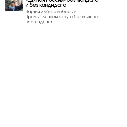
«Единая Россия» без мандата
и без кандидата
Партия идёт на выборы в
Промышленном округе без внятного
претендента...