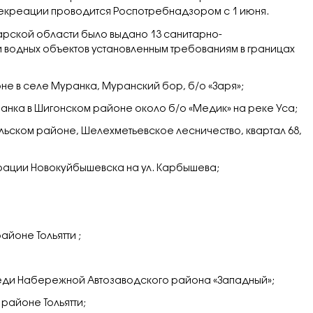
 рекреации проводится Роспотребнадзором с 1 июня.
рской области было выдано 13 санитарно-
 водных объектов установленным требованиям в границах
е в селе Муранка, Муранский бор, б/о «Заря»;
анка в Шигонском районе около б/о «Медик» на реке Уса;
польском районе, Шелехметьевское лесничество, квартал 68,
трации Новокуйбышевска на ул. Карбышева;
айоне Тольятти ;
ереди Набережной Автозаводского района «Западный»;
 районе Тольятти;