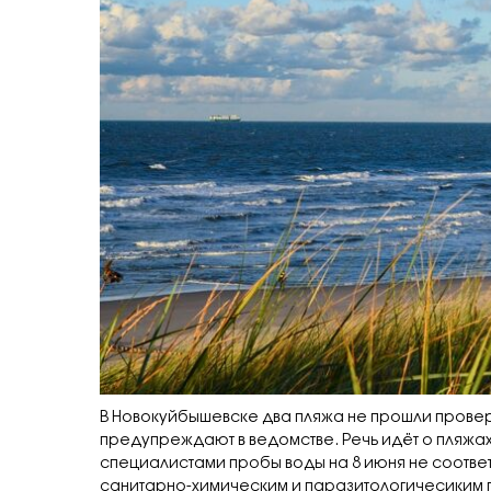
В Новокуйбышевске два пляжа не прошли провер
предупреждают в ведомстве. Речь идёт о пляжах
специалистами пробы воды на 8 июня не соотве
санитарно-химическим и паразитологичесиким 