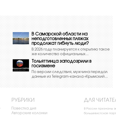
В Самарской области на
неподготовленных пляжах
продолжат гибнуть люди?
В 2026 году планируется к открытию такое
же количество официальных...
Тольяттинца заподозрили в
госизмене
По версии следствия, мужчина передал
данные из Telegram-канала «Крымский...
РУБРИКИ
ДЛЯ ЧИТАТЕ
Повестка дня
о
В России признаны 
Авторские колонки
большевистская парт