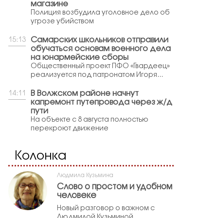
магазине
Полиция возбудила уголовное дело об
угрозе убийством
Самарских школьников отправили
15:13
обучаться основам военного дела
на юнармейские сборы
Общественный проект ПФО «Гвардеец»
реализуется под патронатом Игоря...
В Волжском районе начнут
14:11
капремонт путепровода через ж/д
пути
На объекте с 8 августа полностью
перекроют движение
Колонка
Людмила Кузьмина
Слово о простом и удобном
человеке
Новый разговор о важном с
Людмилой Кузьминой