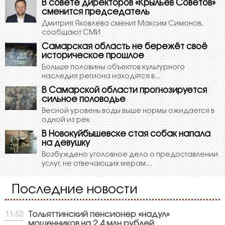
В совете директоров «Крыльев Советов»
сменится председатель
Дмитрия Яковлева сменит Максим Симонов,
сообщают СМИ
Самарская область не бережёт своё
историческое прошлое
Больше половины объектов культурного
наследия региона находятся в...
В Самарской области прогнозируется
сильное половодье
Весной уровень воды выше нормы ожидается в
одной из рек
В Новокуйбышевске стая собак напала
на девушку
Возбуждено уголовное дело о предоставлении
услуг, не отвечающих мерам...
Последние новости
Тольяттинский пенсионер «надул»
11:52
мошенников на 2,4 млн рублей