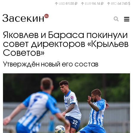
USD
81.55
EUR
94.14
BTC
64 745
Яковлев и Бараса покинули
совет директоров «Крыльев
Советов»
Утверждён новый его состав