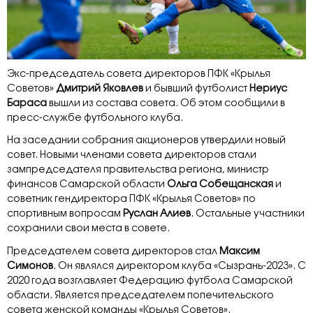
Экс-председатель совета директоров
ПФК «Крылья
Советов»
Дмитрий Яковлев
и бывший футболист
Нериус
Бараса
вышли из состава совета. Об этом сообщили в
пресс-службе футбольного клуба.
На заседании собрания акционеров утвердили новый
совет. Новыми членами совета директоров стали
зампредседателя правительства региона, министр
финансов Самарской области
Ольга Собещанская
и
советник гендиректора ПФК «Крылья Советов» по
спортивным вопросам
Руслан Алиев
. Остальные участники
сохранили свои места в совете.
Председателем совета директоров стал
Максим
Симонов
. Он являлся директором клуба «Сызрань-2023». С
2020 года возглавляет Федерацию футбола Самарской
области. Является председателем попечительского
совета женской команды «Крылья Советов».