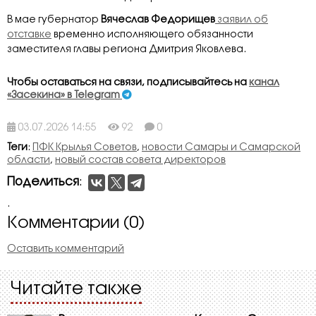
В мае губернатор
Вячеслав Федорищев
заявил об
отставке
временно исполняющего обязанности
заместителя главы региона Дмитрия Яковлева.
Чтобы оставаться на связи, подписывайтесь на
канал
«Засекина» в Telegram
03.07.2026 14:55
92
0
Теги
:
ПФК Крылья Советов
,
новости Самары и Самарской
области
,
новый состав совета директоров
Поделиться
:
.
Комментарии (0)
Оставить комментарий
Читайте также