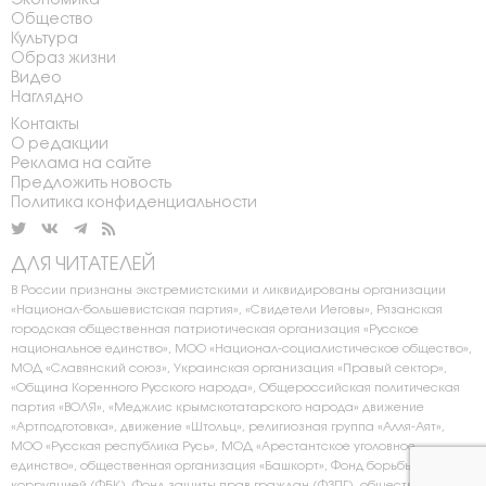
Экономика
Общество
Культура
Образ жизни
Видео
Наглядно
Контакты
О редакции
Реклама на сайте
Предложить новость
Политика конфиденциальности
ДЛЯ ЧИТАТЕЛЕЙ
В России признаны экстремистскими и ликвидированы организации
«Национал-большевистская партия», «Свидетели Иеговы», Рязанская
городская общественная патриотическая организация «Русское
национальное единство», МОО «Национал-социалистическое общество»,
МОД «Славянский союз», Украинская организация «Правый сектор»,
«Община Коренного Русского народа», Общероссийская политическая
партия «ВОЛЯ», «Меджлис крымскотатарского народа» движение
«Артподготовка», движение «Штольц», религиозная группа «Алля-Аят»,
МОО «Русская республика Русь», МОД «Арестантское уголовное
единство», общественная организация «Башкорт», Фонд борьбы с
коррупцией (ФБК), Фонд защиты прав граждан (ФЗПГ), общественное