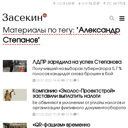
USD
81.60
EUR
94.30
BTC
64 770
Материалы по тегу: "
Александр
Степанов
"
ЛДПР зарядила на успех Степанова
Получивший на выборах губернатора 5,7 %
голосов кандидат снова брошен в бой
03.07.2023 14:44
2730
0
Компанию «Эколос-Проектстрой»
заставили выплатить налоги
Ее обвиняют в уклонении от уплаты налогов и
организации фиктивного документооборота
01.02.2022 17:08
3315
0
«QR-фашизм» временно