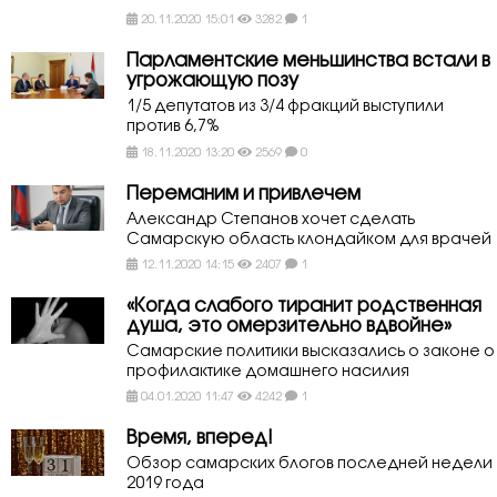
20.11.2020 15:01
3282
1
Парламентские меньшинства встали в
угрожающую позу
1/5 депутатов из 3/4 фракций выступили
против 6,7%
18.11.2020 13:20
2569
0
Переманим и привлечем
Александр Степанов хочет сделать
Самарскую область клондайком для врачей
12.11.2020 14:15
2407
1
«Когда слабого тиранит родственная
душа, это омерзительно вдвойне»
Самарские политики высказались о законе о
профилактике домашнего насилия
04.01.2020 11:47
4242
1
Время, вперед!
Обзор самарских блогов последней недели
2019 года