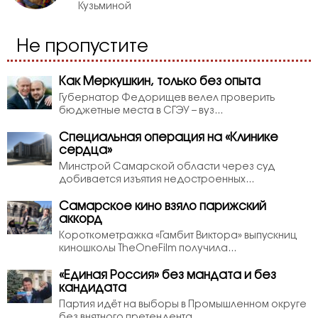
Кузьминой
Не пропустите
Как Меркушкин, только без опыта
Губернатор Федорищев велел проверить
бюджетные места в СГЭУ – вуз...
Специальная операция на «Клинике
сердца»
Минстрой Самарской области через суд
добивается изъятия недостроенных...
Самарское кино взяло парижский
аккорд
Короткометражка «Гамбит Виктора» выпускниц
киношколы TheOneFilm получила...
«Единая Россия» без мандата и без
кандидата
Партия идёт на выборы в Промышленном округе
без внятного претендента...