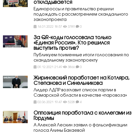
откладывается
Единороссы и правительство решили
подождать с рассмотрением скандального
законопроекта
14.01.2022 18:57
3789
0
За QR-коды голосовала только
«Единая Россия». Кто решился
выступить против?
Публикуем поименные итоги голосования по
скандальному законопроекту
09.12.2021 21:49
3866
0
Жириновский поработает на Котляра,
Степанова и Синельникова
Лидер ЛДПР возглавит список партии в
Самарской области в качестве «паровоза»
02.06.2021 19:47
5228
4
Оппозиция поработала с коллегами из
Гордумы
А Алексей Лескин заявил о фальсификации
голоса Алины Бакаевой