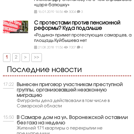
«царя-батюшку»
16.01.2019 14:56
3004
3
С протестами против пенсионной
реформы? Куда подальше
«Родина» примет протестующих самарцев, а
площадь Куйбышева нет
21.08.2018 11:56
7007
4
1
2
>
>>
Последние новости
Вынесен приговор участникам преступной
17:22
группы, организовавшей незаконную
миграцию
Фигуранты дела действовали в том числе в
Самарской области
В Самаре дом на ул. Воронежской оставили
15:50
без газа на неделю
Жителей 171 квартиры о перекрытии не
предупредили