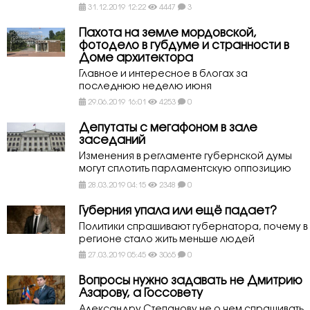
31.12.2019 12:22
4447
3
Пахота на земле мордовской,
фотодело в губдуме и странности в
Доме архитектора
Главное и интересное в блогах за
последнюю неделю июня
29.06.2019 16:01
4253
0
Депутаты с мегафоном в зале
заседаний
Изменения в регламенте губернской думы
могут сплотить парламентскую оппозицию
28.03.2019 04:15
2348
0
Губерния упала или ещё падает?
Политики спрашивают губернатора, почему в
регионе стало жить меньше людей
27.03.2019 05:45
3065
0
Вопросы нужно задавать не Дмитрию
Азарову, а Госсовету
Александру Степанову не о чем спрашивать