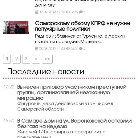
депутату
17.09.2019 12:19
3159
1
Самарскому обкому КПРФ не нужны
популярные политики
Ряднов избавился от Турусина, а Лескин
пытается проводить Матвеева
08.08.2019 11:53
5466
4
1
2
3
>
>>
Последние новости
Вынесен приговор участникам преступной
17:22
группы, организовавшей незаконную
миграцию
Фигуранты дела действовали в том числе в
Самарской области
В Самаре дом на ул. Воронежской оставили
15:50
без газа на неделю
Жителей 171 квартиры о перекрытии не
предупредили