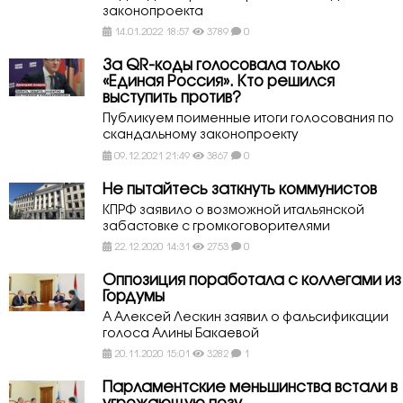
законопроекта
14.01.2022 18:57
3789
0
За QR-коды голосовала только
«Единая Россия». Кто решился
выступить против?
Публикуем поименные итоги голосования по
скандальному законопроекту
09.12.2021 21:49
3867
0
Не пытайтесь заткнуть коммунистов
КПРФ заявило о возможной итальянской
забастовке с громкоговорителями
22.12.2020 14:31
2753
0
Оппозиция поработала с коллегами из
Гордумы
А Алексей Лескин заявил о фальсификации
голоса Алины Бакаевой
20.11.2020 15:01
3282
1
Парламентские меньшинства встали в