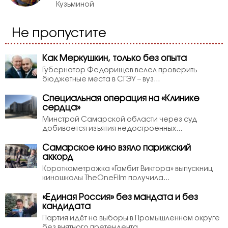
Кузьминой
Не пропустите
Как Меркушкин, только без опыта
Губернатор Федорищев велел проверить
бюджетные места в СГЭУ – вуз...
Специальная операция на «Клинике
сердца»
Минстрой Самарской области через суд
добивается изъятия недостроенных...
Самарское кино взяло парижский
аккорд
Короткометражка «Гамбит Виктора» выпускниц
киношколы TheOneFilm получила...
«Единая Россия» без мандата и без
кандидата
Партия идёт на выборы в Промышленном округе
без внятного претендента...