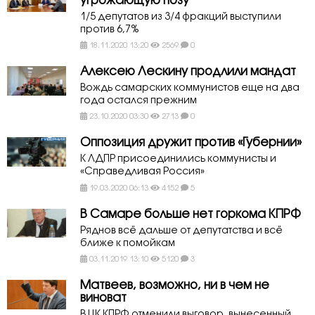
угрожающую позу
1/5 депутатов из 3/4 фракций выступили
против 6,7%
18.11.2020 13:20
2569
0
Алексею Лескину продлили мандат
Вождь самарских коммунистов еще на два
года остался прежним
23.10.2020 03:30
2713
0
Оппозиция дружит против «Губернии»
К ЛДПР присоединились коммунисты и
«Справедливая Россия»
19.03.2020 06:13
4152
5
В Самаре больше нет горкома КПРФ
Ряднов всё дальше от депутатства и всё
ближе к помойкам
03.11.2019 13:10
5120
3
Матвеев, возможно, ни в чем не
виноват
В ЦК КПРФ отменили выговор, вынесенный