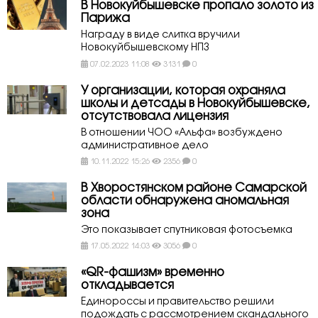
В Новокуйбышевске пропало золото из
Парижа
Награду в виде слитка вручили
Новокуйбышевскому НПЗ
07.02.2023 11:08
3131
0
У организации, которая охраняла
школы и детсады в Новокуйбышевске,
отсутствовала лицензия
В отношении ЧОО «Альфа» возбуждено
административное дело
10.11.2022 15:26
2356
0
В Хворостянском районе Самарской
области обнаружена аномальная
зона
Это показывает спутниковая фотосъемка
17.05.2022 14:03
3056
0
«QR-фашизм» временно
откладывается
Единороссы и правительство решили
подождать с рассмотрением скандального