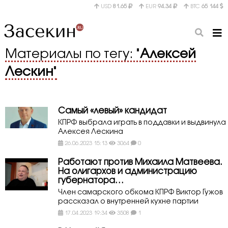
USD
81.65
EUR
94.34
BTC
65 144
Материалы по тегу: "
Алексей
Лескин
"
Самый «левый» кандидат
КПРФ выбрала играть в поддавки и выдвинула
Алексея Лескина
26.06.2023 15:13
3064
0
Работают против Михаила Матвеева.
На олигархов и администрацию
губернатора…
Член самарского обкома КПРФ Виктор Гужов
рассказал о внутренней кухне партии
17.04.2023 19:34
3508
1