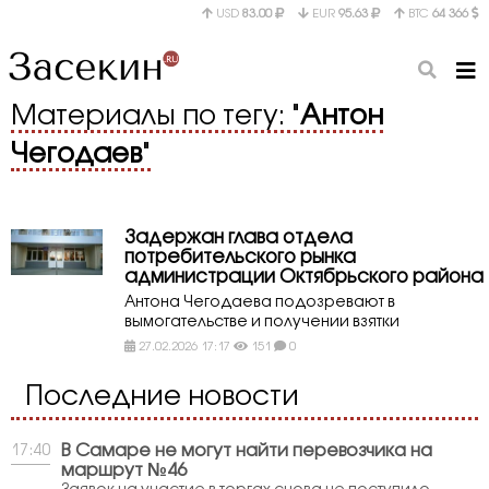
USD
83.00
EUR
95.63
BTC
64 366
Материалы по тегу: "
Антон
Чегодаев
"
Задержан глава отдела
потребительского рынка
администрации Октябрьского района
Антона Чегодаева подозревают в
вымогательстве и получении взятки
27.02.2026 17:17
151
0
Последние новости
В Самаре не могут найти перевозчика на
17:40
маршрут №46