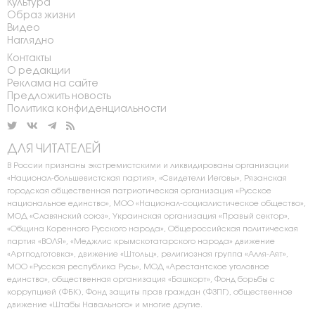
Культура
Образ жизни
Видео
Наглядно
Контакты
О редакции
Реклама на сайте
Предложить новость
Политика конфиденциальности
ДЛЯ ЧИТАТЕЛЕЙ
В России признаны экстремистскими и ликвидированы организации
«Национал-большевистская партия», «Свидетели Иеговы», Рязанская
городская общественная патриотическая организация «Русское
национальное единство», МОО «Национал-социалистическое общество»,
МОД «Славянский союз», Украинская организация «Правый сектор»,
«Община Коренного Русского народа», Общероссийская политическая
партия «ВОЛЯ», «Меджлис крымскотатарского народа» движение
«Артподготовка», движение «Штольц», религиозная группа «Алля-Аят»,
МОО «Русская республика Русь», МОД «Арестантское уголовное
единство», общественная организация «Башкорт», Фонд борьбы с
коррупцией (ФБК), Фонд защиты прав граждан (ФЗПГ), общественное
движение «Штабы Навального» и многие другие.