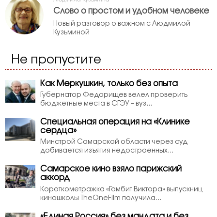
Слово о простом и удобном человеке
Новый разговор о важном с Людмилой
Кузьминой
Не пропустите
Как Меркушкин, только без опыта
Губернатор Федорищев велел проверить
бюджетные места в СГЭУ – вуз...
Специальная операция на «Клинике
сердца»
Минстрой Самарской области через суд
добивается изъятия недостроенных...
Самарское кино взяло парижский
аккорд
Короткометражка «Гамбит Виктора» выпускниц
киношколы TheOneFilm получила...
«Единая Россия» без мандата и без