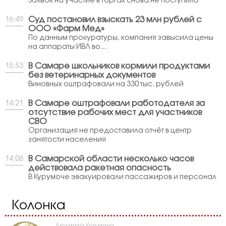
Заявок на участие в торгах снова не поступило
Суд постановил взыскать 23 млн рублей с
16:49
ООО «Фарм Мед»
По данным прокуратуры, компания завысила цены
на аппараты ИВЛ во...
В Самаре школьников кормили продуктами
15:53
без ветеринарных документов
Виновных оштрафовали на 330 тыс. рублей
В Самаре оштрафовали работодателя за
14:21
отсутствие рабочих мест для участников
СВО
Организация не предоставила отчёт в центр
занятости населения
В Самарской области несколько часов
14:08
действовала ракетная опасность
В Курумоче эвакуировали пассажиров и персонал
Колонка
Людмила Кузьмина