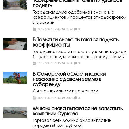
Тарифные ставки в Тольятти удалось
поднять
Городская дума одобрила изменение
коэффициентов и процентов от кадастровой
стоимости
09.12.2021 17:47
2796
0
В Тольятти снова пытаются поднять
коэффициенты
Городские власти пытаются увеличить доход
бюджета поднятием цен на аренду земель
07.12.2021 16:15
2890
0
В Самарской области казаки
незаконно сдавали землю в
субаренду
А чиновники знали и не мешали
28.10.2021 15:14
3072
0
«Ашан» снова пытается не заплатить
компании Суркова
Торговая сеть должна была выплатить
порядка 60 млн рублей