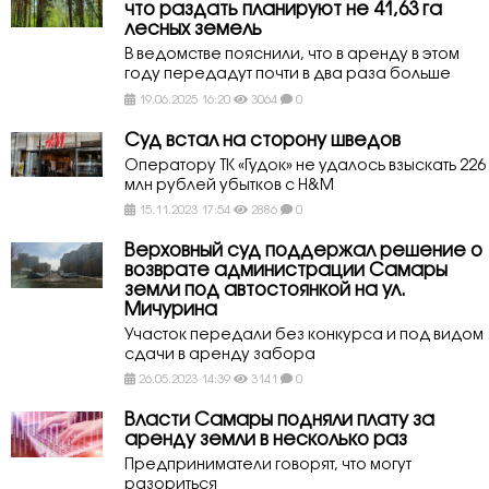
что раздать планируют не 41,63 га
лесных земель
В ведомстве пояснили, что в аренду в этом
году передадут почти в два раза больше
19.06.2025 16:20
3064
0
Суд встал на сторону шведов
Оператору ТК «Гудок» не удалось взыскать 226
млн рублей убытков с​ H&M
15.11.2023 17:54
2886
0
Верховный суд поддержал решение о
возврате администрации Самары
земли под автостоянкой на ул.
Мичурина
Участок передали без конкурса и под видом
сдачи в аренду забора
26.05.2023 14:39
3141
0
Власти Самары подняли плату за
аренду земли в несколько раз
Предприниматели говорят, что могут
разориться