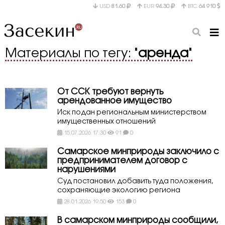
USD
81.60
EUR
94.30
BTC
64 910
Материалы по тегу: "
аренда
"
От ССК требуют вернуть
арендованное имущество
Иск подан региональным министерством
имущественных отношений
15.07.2026 17:30
91
0
Самарское минприроды заключило с
предпринимателем договор с
нарушениями
Суд постановил добавить туда положения,
сохраняющие экологию региона
28.01.2026 19:50
153
0
В самарском минприроды сообщили,