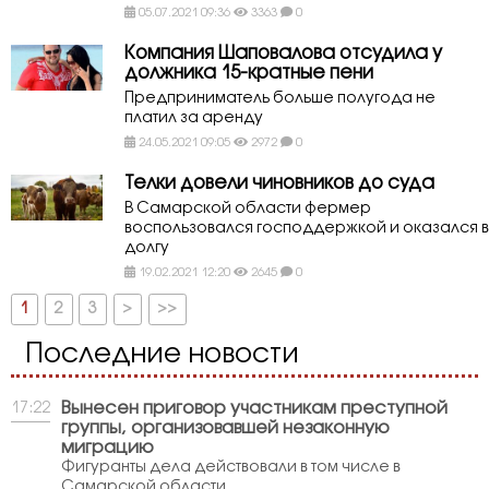
05.07.2021 09:36
3363
0
Компания Шаповалова отсудила у
должника 15-кратные пени
Предприниматель больше полугода не
платил за аренду
24.05.2021 09:05
2972
0
Телки довели чиновников до суда
В Самарской области фермер
воспользовался господдержкой и оказался в
долгу
19.02.2021 12:20
2645
0
1
2
3
>
>>
Последние новости
Вынесен приговор участникам преступной
17:22
группы, организовавшей незаконную
миграцию
Фигуранты дела действовали в том числе в
Самарской области