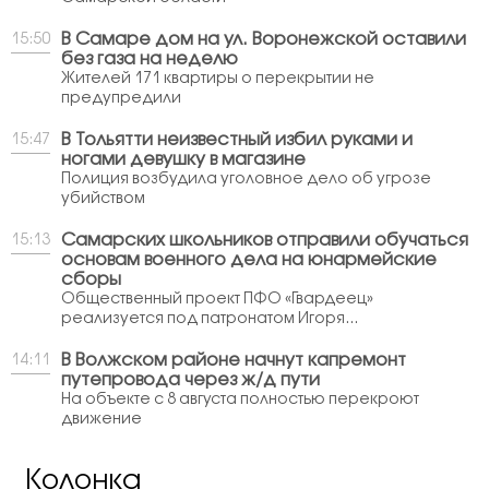
В Самаре дом на ул. Воронежской оставили
15:50
без газа на неделю
Жителей 171 квартиры о перекрытии не
предупредили
В Тольятти неизвестный избил руками и
15:47
ногами девушку в магазине
Полиция возбудила уголовное дело об угрозе
убийством
Самарских школьников отправили обучаться
15:13
основам военного дела на юнармейские
сборы
Общественный проект ПФО «Гвардеец»
реализуется под патронатом Игоря...
В Волжском районе начнут капремонт
14:11
путепровода через ж/д пути
На объекте с 8 августа полностью перекроют
движение
Колонка