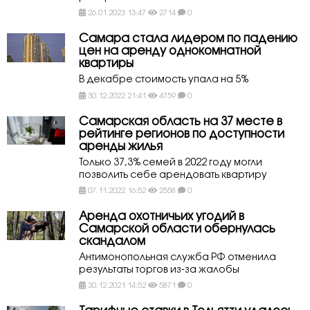
26.01.2023 13:47
2714
0
Самара стала лидером по падению
цен на аренду однокомнатной
квартиры
В декабре стоимость упала на 5%
30.12.2022 21:41
4759
0
Самарская область на 37 месте в
рейтинге регионов по доступности
аренды жилья
Только 37,3% семей в 2022 году могли
позволить себе арендовать квартиру
07.11.2022 16:52
2558
0
Аренда охотничьих угодий в
Самарской области обернулась
скандалом
Антимонопольная служба РФ отменила
результаты торгов из-за жалобы
30.12.2021 14:52
5871
0