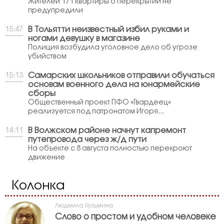
Жителей 171 квартиры о перекрытии не
предупредили
В Тольятти неизвестный избил руками и
15:47
ногами девушку в магазине
Полиция возбудила уголовное дело об угрозе
убийством
Самарских школьников отправили обучаться
15:13
основам военного дела на юнармейские
сборы
Общественный проект ПФО «Гвардеец»
реализуется под патронатом Игоря...
В Волжском районе начнут капремонт
14:11
путепровода через ж/д пути
На объекте с 8 августа полностью перекроют
движение
Колонка
Людмила Кузьмина
Слово о простом и удобном человеке