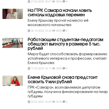
21.06.2024 18:01
3834
0
На ГТРК Самара начали ловить
сигналы кадровых перемен
Елену Крылову прочат на место её
московского начальства
30.12.2023 12:32
4835
0
Работающим студентам-педагогам
обещают выплату в размере 5 тыс.
рублей
Мера будет способствовать формированию
устойчивого интереса к профессии, считает
Елена Крылова
17.02.2023 10:17
3309
0
Елене Крыловой снова предстоит
освоить 9 млн рублей
ГТРК «Самара», возглавляемая депутатом
губдумы, получила финансирование на пиар
губдумы
06.02.2023 16:43
3015
0