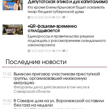
Депутатская этика и дух капитализма
Кто кроме Елены Крыловой будет осваивать
пиар-бюджет губернской думы
02.02.2022 20:05
5331
1
«QR-фашизм» временно
откладывается
Единороссы и правительство решили
подождать с рассмотрением скандального
законопроекта
14.01.2022 18:57
3789
0
Последние новости
Вынесен приговор участникам преступной
17:22
группы, организовавшей незаконную
миграцию
Фигуранты дела действовали в том числе в
Самарской области
В Самаре дом на ул. Воронежской оставили
15:50
без газа на неделю