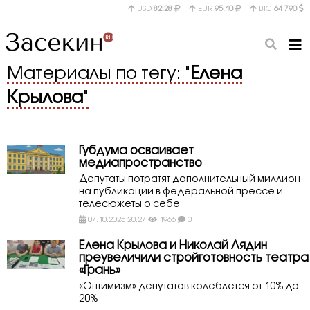
USD
82.28
EUR
95.10
BTC
64 790
Материалы по тегу: "
Елена
Крылова
"
Губдума осваивает
медиапространство
Депутаты потратят дополнительный миллион
на публикации в федеральной прессе и
телесюжеты о себе
07.10.2025 20:27
1966
0
Елена Крылова и Николай Лядин
преувеличили стройготовность театра
«Грань»
«Оптимизм» депутатов колеблется от 10% до
20%