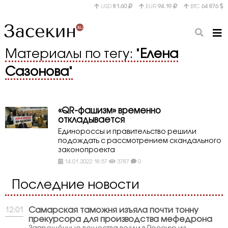
USD
81.60
EUR
94.19
BTC
64 876
Материалы по тегу: "
Елена
Сазонова
"
«QR-фашизм» временно
откладывается
Единороссы и правительство решили
подождать с рассмотрением скандального
законопроекта
14.01.2022 18:57
3787
0
Последние новости
Самарская таможня изъяла почти тонну
12:01
прекурсора для производства мефедрона