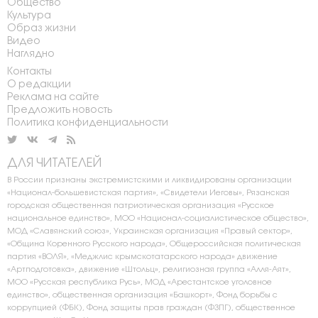
Общество
Культура
Образ жизни
Видео
Наглядно
Контакты
О редакции
Реклама на сайте
Предложить новость
Политика конфиденциальности
ДЛЯ ЧИТАТЕЛЕЙ
В России признаны экстремистскими и ликвидированы организации
«Национал-большевистская партия», «Свидетели Иеговы», Рязанская
городская общественная патриотическая организация «Русское
национальное единство», МОО «Национал-социалистическое общество»,
МОД «Славянский союз», Украинская организация «Правый сектор»,
«Община Коренного Русского народа», Общероссийская политическая
партия «ВОЛЯ», «Меджлис крымскотатарского народа» движение
«Артподготовка», движение «Штольц», религиозная группа «Алля-Аят»,
МОО «Русская республика Русь», МОД «Арестантское уголовное
единство», общественная организация «Башкорт», Фонд борьбы с
коррупцией (ФБК), Фонд защиты прав граждан (ФЗПГ), общественное