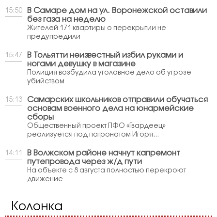
В Самаре дом на ул. Воронежской оставили
15:50
без газа на неделю
Жителей 171 квартиры о перекрытии не
предупредили
В Тольятти неизвестный избил руками и
15:47
ногами девушку в магазине
Полиция возбудила уголовное дело об угрозе
убийством
Самарских школьников отправили обучаться
15:13
основам военного дела на юнармейские
сборы
Общественный проект ПФО «Гвардеец»
реализуется под патронатом Игоря...
В Волжском районе начнут капремонт
14:11
путепровода через ж/д пути
На объекте с 8 августа полностью перекроют
движение
Колонка