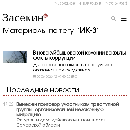
USD
82.43
EUR
95.23
BTC
64 939
Материалы по тегу: "
ИК-3
"
В новокуйбышевской колонии вскрыты
факты коррупции
Два высокопоставленных сотрудника
оказались под следствием
02.06.2026 12:49
92
0
Последние новости
Вынесен приговор участникам преступной
17:22
группы, организовавшей незаконную
миграцию
Фигуранты дела действовали в том числе в
Самарской области