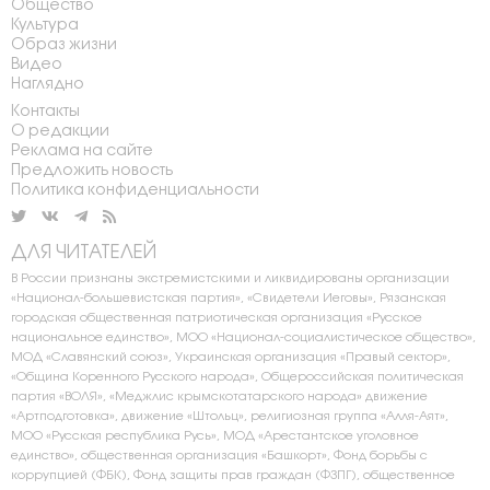
Общество
Культура
Образ жизни
Видео
Наглядно
Контакты
О редакции
Реклама на сайте
Предложить новость
Политика конфиденциальности
ДЛЯ ЧИТАТЕЛЕЙ
В России признаны экстремистскими и ликвидированы организации
«Национал-большевистская партия», «Свидетели Иеговы», Рязанская
городская общественная патриотическая организация «Русское
национальное единство», МОО «Национал-социалистическое общество»,
МОД «Славянский союз», Украинская организация «Правый сектор»,
«Община Коренного Русского народа», Общероссийская политическая
партия «ВОЛЯ», «Меджлис крымскотатарского народа» движение
«Артподготовка», движение «Штольц», религиозная группа «Алля-Аят»,
МОО «Русская республика Русь», МОД «Арестантское уголовное
единство», общественная организация «Башкорт», Фонд борьбы с
коррупцией (ФБК), Фонд защиты прав граждан (ФЗПГ), общественное