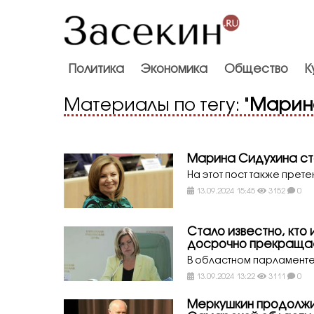
Политика
Экономика
Общество
К
Материалы по тегу: "
Марин
Марина Сидухина ст
На этот пост также пре
13.09.2024 15:45
3152
0
Стало известно, кто
досрочно прекращае
В областном парламент
13.09.2024 13:22
3111
0
Меркушкин продолжи