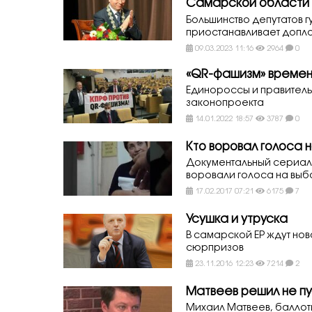
Самарской области
Большинство депутатов 
приостанавливает допла
09.03.2023 11:16
2964
0
«QR-фашизм» времен
Единороссы и правител
законопроекта
14.01.2022 18:57
3787
0
Кто воровал голоса 
Документальный сериал 
воровали голоса на выбо
17.02.2017 07:21
6175
7
Усушка и утруска
В самарской ЕР ждут но
сюрпризов
23.11.2016 12:23
7214
2
Матвеев решил не пу
Михаил Матвеев, балло