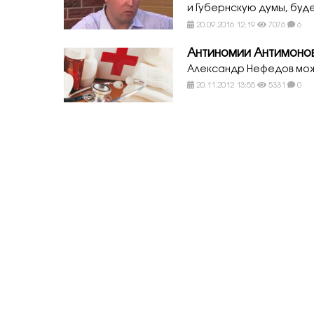
и Губернскую думы, буде
20.09.2016 12:19
7076
6
Антиномии Антимоно
Александр Нефедов може
20.11.2012 13:55
5331
0