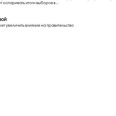
т оспаривать итоги выборов в...
вой
т увеличить влияние на правительство