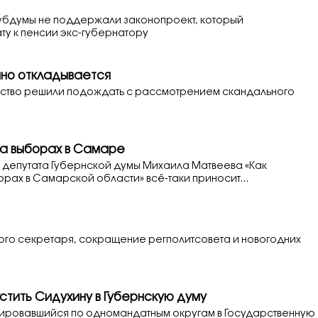
губдумы не поддержали законопроект, который
ту к пенсии экс-губернатору
но откладывается
ьство решили подождать с рассмотрением скандального
на выборах в Самаре
депутата Губернской думы Михаила Матвеева «Как
рах в Самарской области» всё-таки приносит...
вого секретаря, сокращение регполитсовета и новогодних
стить Сидухину в Губернскую думу
тировавшийся по одномандатным округам в Государственную