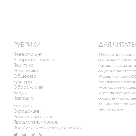
РУБРИКИ
ДЛЯ ЧИТАТЕ
Повестка дня
о
В России признаны 
Авторские колонки
большевистская парт
Политика
патриотическая орга
Экономика
социалистическое об
Общество
«Правый сектор», «О
Культура
политическая партия
Образ жизни
«Артподготовка», дви
Видео
«Русская республика
Наглядно
общественная органи
защиты прав граждан
Контакты
многие другие.
О редакции
Реклама на сайте
Предложить новость
Политика конфиденциальности