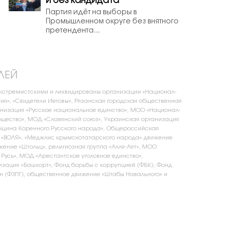
и без кандидата
Партия идёт на выборы в
Промышленном округе без внятного
претендента...
ЛЕЙ
экстремистскими и ликвидированы организации «Национал-
ия», «Свидетели Иеговы», Рязанская городская общественная
низация «Русское национальное единство», МОО «Национал-
щество», МОД «Славянский союз», Украинская организация
бщина Коренного Русского народа», Общероссийская
 «ВОЛЯ», «Меджлис крымскотатарского народа» движение
жение «Штольц», религиозная группа «Алля-Аят», МОО
 Русь», МОД «Арестантское уголовное единство»,
зация «Башкорт», Фонд борьбы с коррупцией (ФБК), Фонд
 (ФЗПГ), общественное движение «Штабы Навального» и