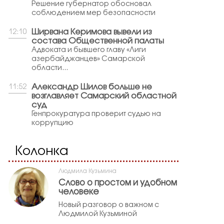
Решение губернатор обосновал
соблюдением мер безопасности
Ширвана Керимова вывели из
12:10
состава Общественной палаты
Адвоката и бывшего главу «Лиги
азербайджанцев» Самарской
области...
Александр Шилов больше не
11:52
возглавляет Самарский областной
суд
Генпрокуратура проверит судью на
коррупцию
Колонка
Людмила Кузьмина
Слово о простом и удобном
человеке
Новый разговор о важном с
Людмилой Кузьминой