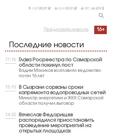
USD
80.97
EUR
93.51
BTC
64 476
16+
Предложить новость
Последние новости
Глава Росреестра по Самарской
17:16
области покинул пост
Вадим Маликов возглавлял ведомство
почти 16 лет
В Сызрани сорваны сроки
15:10
капремонта водопроводных сетей
Министр энергетики и ЖКХ Самарской
области получил выговор
Вячеслав Федорищев
14:32
распорядился приостановить
проведение мероприятий на
открытых площадках