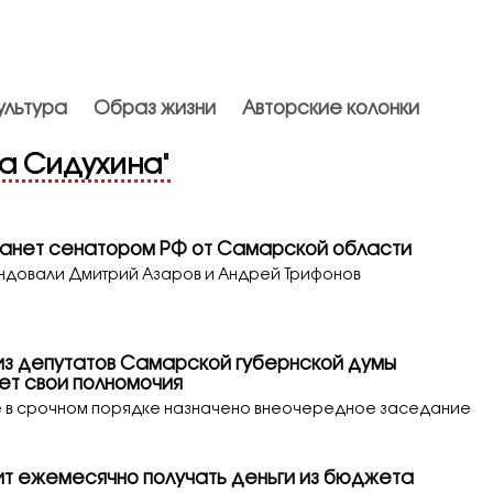
ультура
Образ жизни
Авторские колонки
а Сидухина
"
анет сенатором РФ от Самарской области
тендовали Дмитрий Азаров и Андрей Трифонов
 из депутатов Самарской губернской думы
т свои полномочия
е в срочном порядке назначено внеочередное заседание
т ежемесячно получать деньги из бюджета