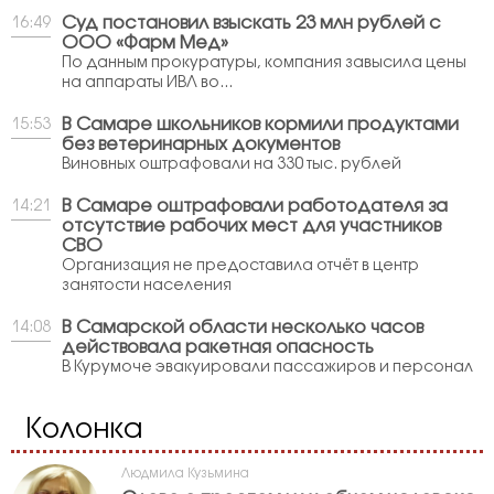
Суд постановил взыскать 23 млн рублей с
16:49
ООО «Фарм Мед»
По данным прокуратуры, компания завысила цены
на аппараты ИВЛ во...
В Самаре школьников кормили продуктами
15:53
без ветеринарных документов
Виновных оштрафовали на 330 тыс. рублей
В Самаре оштрафовали работодателя за
14:21
отсутствие рабочих мест для участников
СВО
Организация не предоставила отчёт в центр
занятости населения
В Самарской области несколько часов
14:08
действовала ракетная опасность
В Курумоче эвакуировали пассажиров и персонал
Колонка
Людмила Кузьмина