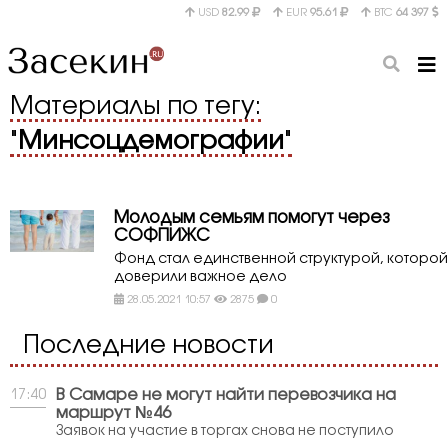
USD
82.99
EUR
95.61
BTC
64 397
Материалы по тегу:
"
Минсоцдемографии
"
Молодым семьям помогут через
СОФПИЖС
Фонд стал единственной структурой, которой
доверили важное дело
28.05.2021 10:57
2875
0
Последние новости
В Самаре не могут найти перевозчика на
17:40
маршрут №46
Заявок на участие в торгах снова не поступило