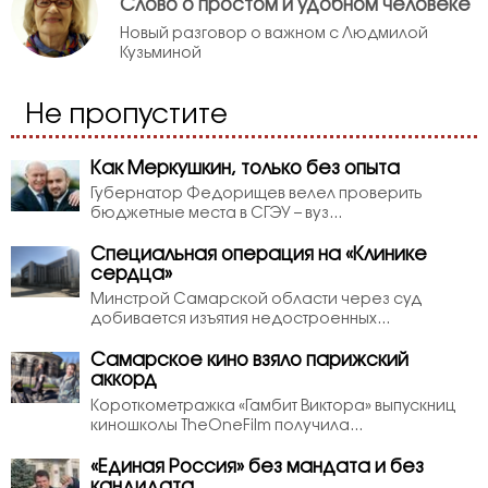
Слово о простом и удобном человеке
Новый разговор о важном с Людмилой
Кузьминой
Не пропустите
Как Меркушкин, только без опыта
Губернатор Федорищев велел проверить
бюджетные места в СГЭУ – вуз...
Специальная операция на «Клинике
сердца»
Минстрой Самарской области через суд
добивается изъятия недостроенных...
Самарское кино взяло парижский
аккорд
Короткометражка «Гамбит Виктора» выпускниц
киношколы TheOneFilm получила...
«Единая Россия» без мандата и без
кандидата