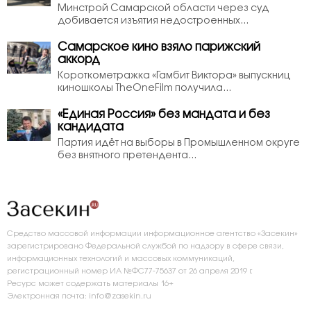
Минстрой Самарской области через суд
добивается изъятия недостроенных...
Самарское кино взяло парижский
аккорд
Короткометражка «Гамбит Виктора» выпускниц
киношколы TheOneFilm получила...
«Единая Россия» без мандата и без
кандидата
Партия идёт на выборы в Промышленном округе
без внятного претендента...
Средство массовой информации информационное агентство «Засекин»
зарегистрировано Федеральной службой по надзору в сфере связи,
информационных технологий и массовых коммуникаций,
регистрационный номер ИА №ФС77-75637 от 26 апреля 2019 г.
Ресурс может содержать материалы 16+
Электронная почта: info@zasekin.ru