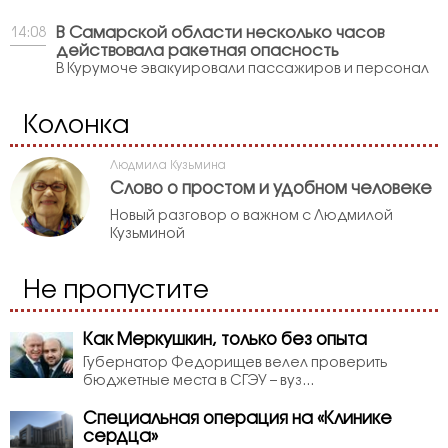
В Самарской области несколько часов
14:08
действовала ракетная опасность
В Курумоче эвакуировали пассажиров и персонал
Колонка
Людмила Кузьмина
Слово о простом и удобном человеке
Новый разговор о важном с Людмилой
Кузьминой
Не пропустите
Как Меркушкин, только без опыта
Губернатор Федорищев велел проверить
бюджетные места в СГЭУ – вуз...
Специальная операция на «Клинике
сердца»