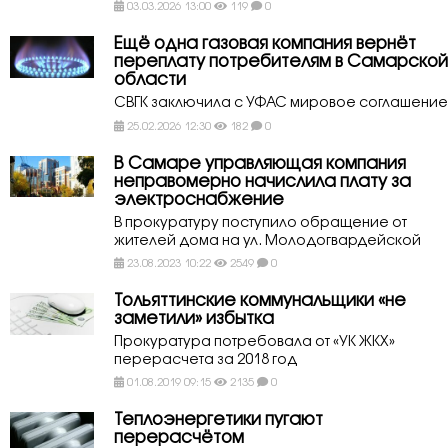
03.03.2026 13:00
119
0
Ещё одна газовая компания вернёт
переплату потребителям в Самарской
области
СВГК заключила с УФАС мировое соглашение
25.02.2026 12:30
182
0
В Самаре управляющая компания
неправомерно начислила плату за
электроснабжение
В прокуратуру поступило обращение от
жителей дома на ул. Молодогвардейской
23.08.2023 10:22
2549
0
Тольяттинские коммунальщики «не
заметили» избытка
Прокуратура потребовала от «УК ЖКХ»
перерасчета за 2018 год
01.08.2019 09:15
2135
0
Теплоэнергетики пугают
перерасчётом