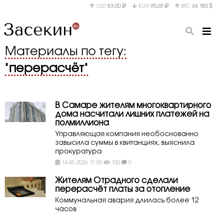
USD
83.00
EUR
95.65
BTC
64 180
Материалы по тегу:
"
перерасчёт
"
В Самаре жителям многоквартирного
дома насчитали лишних платежей на
полмиллиона
Управляющая компания необоснованно
завысила суммы в квитанциях, выяснила
прокуратура
14.05.2026 17:55
130
0
Жителям Отрадного сделали
перерасчёт платы за отопление
Коммунальная авария длилась более 12
часов