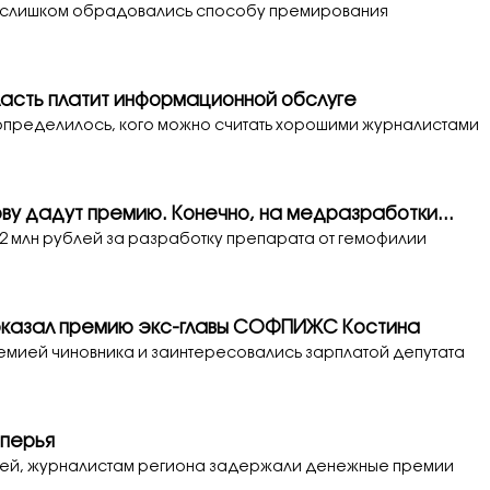
 слишком обрадовались способу премирования
ласть платит информационной обслуге
определилось, кого можно считать хорошими журналистами
ву дадут премию. Конечно, на медразработки...
2 млн рублей за разработку препарата от гемофилии
оказал премию экс-главы СОФПИЖС Костина
мией чиновника и заинтересовались зарплатой депутата
5
 перья
стей, журналистам региона задержали денежные премии