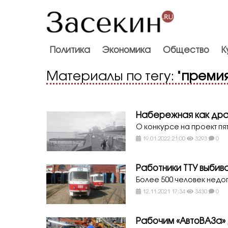
Политика
Экономика
Общество
К
Материалы по тегу: "
преми
Набережная как дра
О конкурсе на проект 
19.01.2022 21:00
3293
0
Работники ТТУ выбив
Более 500 человек недо
12.11.2021 17:34
3430
0
Рабочим «АвтоВАЗа»