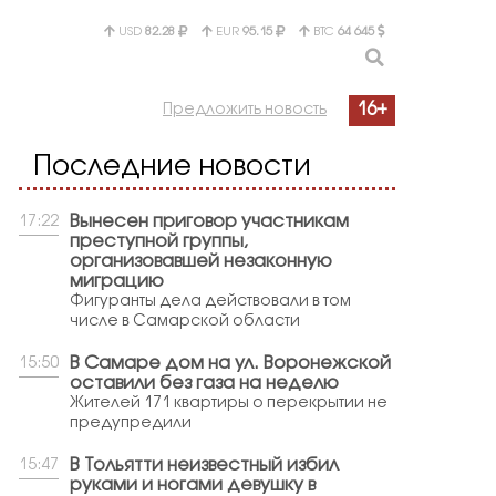
USD
82.28
EUR
95.15
BTC
64 645
16+
Предложить новость
Последние новости
Вынесен приговор участникам
17:22
преступной группы,
организовавшей незаконную
миграцию
Фигуранты дела действовали в том
числе в Самарской области
В Самаре дом на ул. Воронежской
15:50
оставили без газа на неделю
Жителей 171 квартиры о перекрытии не
предупредили
В Тольятти неизвестный избил
15:47
руками и ногами девушку в