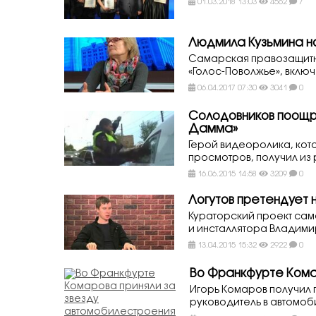
01.03.2018 13:03
4562
7
Людмила Кузьмина н
Самарская правозащитн
«Голос-Поволжье», включ
06.04.2017 07:30
3041
0
Солодовников поощр
Дамма»
Герой видеоролика, кот
просмотров, получил из
16.06.2015 14:58
3209
0
Логутов претендует 
Кураторский проект сам
и инсталлятора Владимир
13.04.2015 15:32
2922
0
Во Франкфурте Кома
Игорь Комаров получил 
руководитель в автомоб