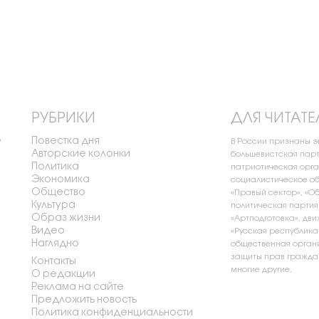
РУБРИКИ
ДЛЯ ЧИТАТЕ
Повестка дня
о
В России признаны 
Авторские колонки
большевистская парт
Политика
патриотическая орга
Экономика
социалистическое об
Общество
«Правый сектор», «О
Культура
политическая партия
Образ жизни
«Артподготовка», дви
Видео
«Русская республика
Наглядно
общественная органи
защиты прав граждан
Контакты
многие другие.
О редакции
Реклама на сайте
Предложить новость
Политика конфиденциальности