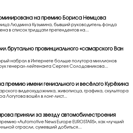
оминирована на премию Бориса Немцова
ица Людмила Кузьмина, бывший руководитель фонда
ена в список тридцати претендентов на...
ил брутально провинциального «самарского Ван
орый набрал в Интернете больше полутора миллионов
 рук генерал-лейтенанта Сергея Солодовникова...
на премию имени гениального и весёлого Курёхина
арского видеохудожника, живописца, графика, скульптора
а Логутова вошёл в лонг-лист...
рова приняли за звезду автомобилестроения
премию «Automotive News Europe EUROSTARS», как «лучший
ильной отрасли, сумевший добиться...