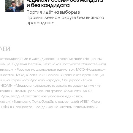
«Единая Россия» без мандата
и без кандидата
Партия идёт на выборы в
Промышленном округе без внятного
претендента...
ЛЕЙ
экстремистскими и ликвидированы организации «Национал-
ия», «Свидетели Иеговы», Рязанская городская общественная
низация «Русское национальное единство», МОО «Национал-
щество», МОД «Славянский союз», Украинская организация
бщина Коренного Русского народа», Общероссийская
 «ВОЛЯ», «Меджлис крымскотатарского народа» движение
жение «Штольц», религиозная группа «Алля-Аят», МОО
 Русь», МОД «Арестантское уголовное единство»,
зация «Башкорт», Фонд борьбы с коррупцией (ФБК), Фонд
 (ФЗПГ), общественное движение «Штабы Навального» и