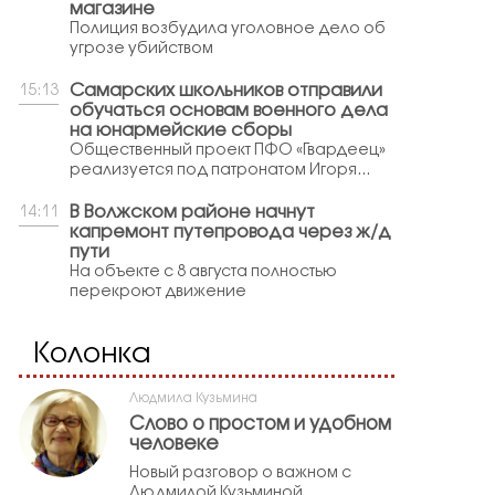
магазине
Полиция возбудила уголовное дело об
угрозе убийством
Самарских школьников отправили
15:13
обучаться основам военного дела
на юнармейские сборы
Общественный проект ПФО «Гвардеец»
реализуется под патронатом Игоря...
В Волжском районе начнут
14:11
капремонт путепровода через ж/д
пути
На объекте с 8 августа полностью
перекроют движение
Колонка
Людмила Кузьмина
Слово о простом и удобном
человеке
Новый разговор о важном с
Людмилой Кузьминой