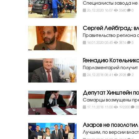
Специалисты завода не
26.12.2020 16:07
3340
0
Сергей Лейбград: в
Правительство региона 
14.01.2020 05:45
3876
5
Геннадию Котельнико
Парламентарий получит 
24.12.2018 08:41
2928
2
Депутат Хинштейн п
Самарцы возмущены пре
17.11.2018 11:00
192200
3
Азаров не позолотил
Лучшим, по версии вла