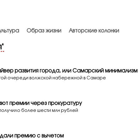
ультура
Образ жизни
Авторские колонки
я
"
йвер развития города, или Самарский минимализм
пятой очереди волжской набережной в Самаре
ают премии через прокуратуру
получило более шести млн рублей
 дали премию с вычетом