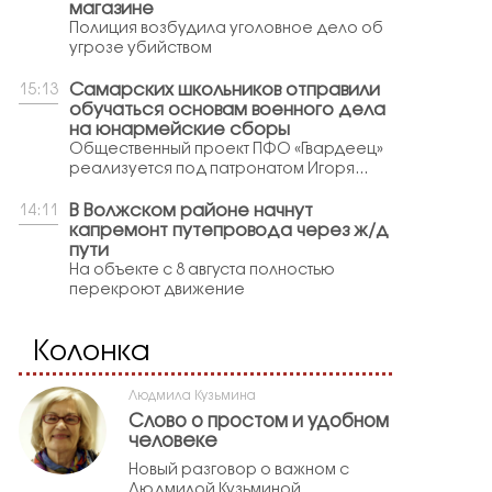
магазине
Полиция возбудила уголовное дело об
угрозе убийством
Самарских школьников отправили
15:13
обучаться основам военного дела
на юнармейские сборы
Общественный проект ПФО «Гвардеец»
реализуется под патронатом Игоря...
В Волжском районе начнут
14:11
капремонт путепровода через ж/д
пути
На объекте с 8 августа полностью
перекроют движение
Колонка
Людмила Кузьмина
Слово о простом и удобном
человеке
Новый разговор о важном с
Людмилой Кузьминой