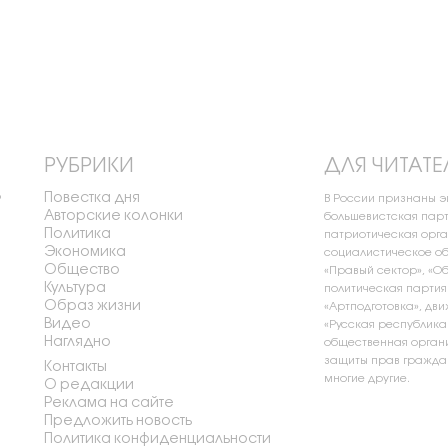
РУБРИКИ
ДЛЯ ЧИТАТЕ
Повестка дня
о
В России признаны 
Авторские колонки
большевистская парт
Политика
патриотическая орга
Экономика
социалистическое об
Общество
«Правый сектор», «О
Культура
политическая партия
Образ жизни
«Артподготовка», дви
Видео
«Русская республика
Наглядно
общественная органи
защиты прав граждан
Контакты
многие другие.
О редакции
Реклама на сайте
Предложить новость
Политика конфиденциальности