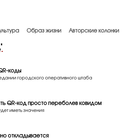
ультура
Образ жизни
Авторские колонки
д
"
 QR-коды
седании городского оперативного штаба
ить QR-код просто переболев ковидом
удет иметь значения
но откладывается