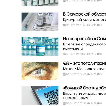
01.11.2021 09:17
3713
0
В Самарской области
Культурный досуг может 
28.09.2021 11:50
2913
1
На оперштабе в Сам
В регионе определяют о
иммунитета
30.06.2021 10:33
3629
0
QR – это тоталитари
Михаил Матвеев заявил 
07.04.2020 14:48
2458
3
«Большой брат» доб
Власти утверждают, что 
самоконтроля
07.04.2020 07:53
3438
0