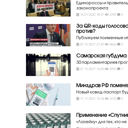
Единороссы и правител
законопроекта
14.01.2022 18:57
3789
0
За QR-коды голосова
против?
Публикуем поименные ит
09.12.2021 21:49
3866
0
Самарская губдума 
30 парламентариев прог
07.12.2021 16:00
3593
1
Минздрав РФ поменя
Новый ковид-паспорт б
17.11.2021 12:24
3410
0
Применение «Спутни
«Лазейку» для тех, кто 