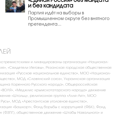
«Единая Россия» без мандата
и без кандидата
Партия идёт на выборы в
Промышленном округе без внятного
претендента...
ЛЕЙ
экстремистскими и ликвидированы организации «Национал-
ия», «Свидетели Иеговы», Рязанская городская общественная
низация «Русское национальное единство», МОО «Национал-
щество», МОД «Славянский союз», Украинская организация
бщина Коренного Русского народа», Общероссийская
 «ВОЛЯ», «Меджлис крымскотатарского народа» движение
жение «Штольц», религиозная группа «Алля-Аят», МОО
 Русь», МОД «Арестантское уголовное единство»,
зация «Башкорт», Фонд борьбы с коррупцией (ФБК), Фонд
 (ФЗПГ), общественное движение «Штабы Навального» и