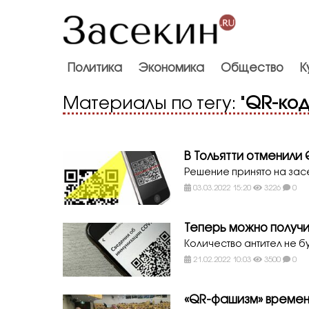
Политика
Экономика
Общество
К
Материалы по тегу: "
QR-ко
В Тольятти отменили
Решение принято на за
03.03.2022 15:20
3226
0
Теперь можно получ
Количество антител не б
21.02.2022 10:03
3500
0
«QR-фашизм» времен