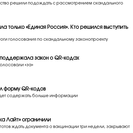
ьство решили подождать с рассмотрением скандального
ла только «Единая Россия». Кто решился выступить
оги голосования по скандальному законопроекту
поддержала закон о QR-кодах
олосовали «за»
л форму QR-кодов
удет содержать больше информации
ка Лайт» ограничили
не готов ждать документа о вакцинации три недели, закрывают