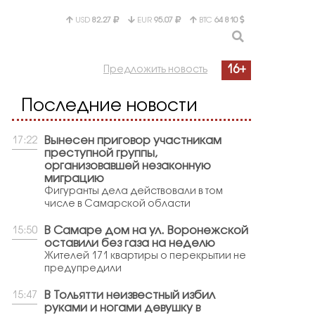
USD
82.27
EUR
95.07
BTC
64 810
16+
Предложить новость
Последние новости
Вынесен приговор участникам
17:22
преступной группы,
организовавшей незаконную
миграцию
Фигуранты дела действовали в том
числе в Самарской области
В Самаре дом на ул. Воронежской
15:50
оставили без газа на неделю
Жителей 171 квартиры о перекрытии не
предупредили
В Тольятти неизвестный избил
15:47
руками и ногами девушку в