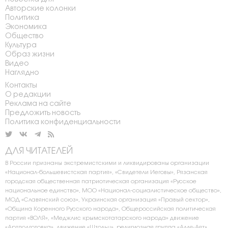
Авторские колонки
Политика
Экономика
Общество
Культура
Образ жизни
Видео
Наглядно
Контакты
О редакции
Реклама на сайте
Предложить новость
Политика конфиденциальности
ДЛЯ ЧИТАТЕЛЕЙ
В России признаны экстремистскими и ликвидированы организации
«Национал-большевистская партия», «Свидетели Иеговы», Рязанская
городская общественная патриотическая организация «Русское
национальное единство», МОО «Национал-социалистическое общество»,
МОД «Славянский союз», Украинская организация «Правый сектор»,
«Община Коренного Русского народа», Общероссийская политическая
партия «ВОЛЯ», «Меджлис крымскотатарского народа» движение
«Артподготовка», движение «Штольц», религиозная группа «Алля-Аят»,