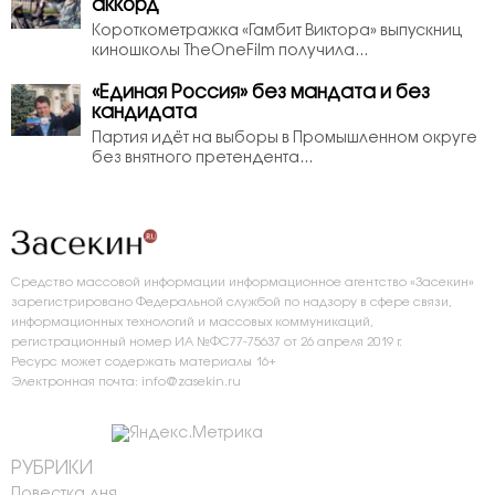
аккорд
Короткометражка «Гамбит Виктора» выпускниц
киношколы TheOneFilm получила...
«Единая Россия» без мандата и без
кандидата
Партия идёт на выборы в Промышленном округе
без внятного претендента...
Средство массовой информации информационное агентство «Засекин»
зарегистрировано Федеральной службой по надзору в сфере связи,
информационных технологий и массовых коммуникаций,
регистрационный номер ИА №ФС77-75637 от 26 апреля 2019 г.
Ресурс может содержать материалы 16+
Электронная почта: info@zasekin.ru
РУБРИКИ
Повестка дня