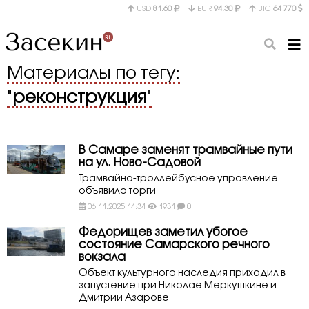
USD
81.60
EUR
94.30
BTC
64 770
Материалы по тегу:
"
реконструкция
"
В Самаре заменят трамвайные пути
на ул. Ново-Садовой
Трамвайно-троллейбусное управление
объявило торги
06.11.2025 14:34
1931
0
Федорищев заметил убогое
состояние Самарского речного
вокзала
Объект культурного наследия приходил в
запустение при Николае Меркушкине и
Дмитрии Азарове