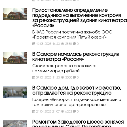
Приостановлено определение
подрядчика на выполнение контроля
за реконструкцией здания кинотеатра
«Россия»
В ФАС России поступила жалоба ООО
«Проектная компания "Пятый океан"»
16.08.2023 14:43
2888
0
В Самаре началась реконструкция
кинотеатра «Россия»
Стоимость ремонта составляет
полмиллиарда рублей
07.07.2023 11:23
3050
0
В Самаре дом, где живёт искусство,
отправляется на реконструкцию
Галерея «Виктория» поделилась мечтами о
том, каким станет арт-пространство
21.04.2023 21:07
6202
0
Ремонтом Заводского шоссе занялся