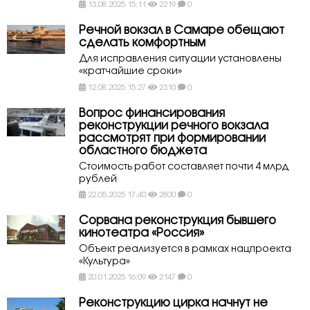
13.08.2025 15:11
2219
0
Речной вокзал в Самаре обещают
сделать комфортным
Для исправления ситуации установлены
«кратчайшие сроки»
12.08.2025 15:27
2310
0
Вопрос финансирования
реконструкции речного вокзала
рассмотрят при формировании
областного бюджета
Стоимость работ составляет почти 4 млрд
рублей
22.05.2025 17:40
2800
0
Сорвана реконструкция бывшего
кинотеатра «Россия»
Объект реализуется в рамках нацпроекта
«Культура»
20.01.2025 16:09
2147
0
Реконструкцию цирка начнут не