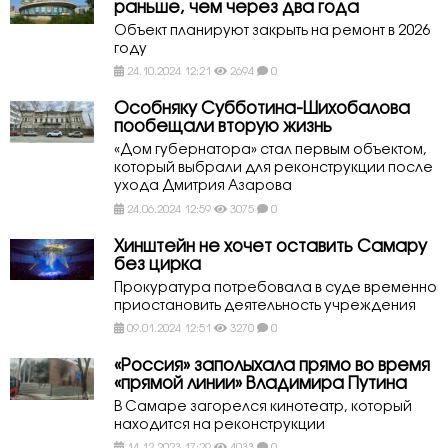
раньше, чем через два года
Объект планируют закрыть на ремонт в 2026
году
24.10.2024 12:21
2694
0
Особняку Субботина-Шихобалова
пообещали вторую жизнь
«Дом губернатора» стал первым объектом,
который выбрали для реконструкции после
ухода Дмитрия Азарова
24.06.2024 12:59
3075
0
Хинштейн не хочет оставить Самару
без цирка
Прокуратура потребовала в суде временно
приостановить деятельность учреждения
09.01.2024 12:51
3270
0
«Россия» заполыхала прямо во время
«прямой линии» Владимира Путина
В Самаре загорелся кинотеатр, который
находится на реконструкции
14.12.2023 17:29
4033
0