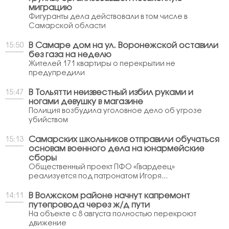
миграцию
Фигуранты дела действовали в том числе в
Самарской области
В Самаре дом на ул. Воронежской оставили
15:50
без газа на неделю
Жителей 171 квартиры о перекрытии не
предупредили
В Тольятти неизвестный избил руками и
15:47
ногами девушку в магазине
Полиция возбудила уголовное дело об угрозе
убийством
Самарских школьников отправили обучаться
15:13
основам военного дела на юнармейские
сборы
Общественный проект ПФО «Гвардеец»
реализуется под патронатом Игоря...
В Волжском районе начнут капремонт
14:11
путепровода через ж/д пути
На объекте с 8 августа полностью перекроют
движение