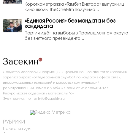
Короткометражка «Гамбит Виктора» выпускниц
киношколы TheOneFilm получила...
«Единая Россия» без мандата и без
кандидата
Партия идёт на выборы в Промышленном округе
без внятного претендента...
Средство массовой информации информационное агентство «Засекин»
зарегистрировано Федеральной службой по надзору в сфере связи,
информационных технологий и массовых коммуникаций,
регистрационный номер ИА №ФС77-75637 от 26 апреля 2019 г.
Ресурс может содержать материалы 16+
Электронная почта: info@zasekin.ru
РУБРИКИ
Повестка дня