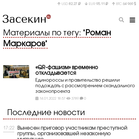
USD
82.27
EUR
95.11
BTC
64 969
Материалы по тегу: "
Роман
Маркаров
"
«QR-фашизм» временно
откладывается
Единороссы и правительство решили
подождать с рассмотрением скандального
законопроекта
14.01.2022 18:57
3789
0
Последние новости
Вынесен приговор участникам преступной
17:22
группы, организовавшей незаконную