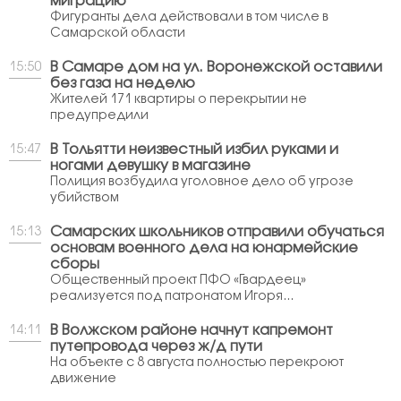
миграцию
Фигуранты дела действовали в том числе в
Самарской области
В Самаре дом на ул. Воронежской оставили
15:50
без газа на неделю
Жителей 171 квартиры о перекрытии не
предупредили
В Тольятти неизвестный избил руками и
15:47
ногами девушку в магазине
Полиция возбудила уголовное дело об угрозе
убийством
Самарских школьников отправили обучаться
15:13
основам военного дела на юнармейские
сборы
Общественный проект ПФО «Гвардеец»
реализуется под патронатом Игоря...
В Волжском районе начнут капремонт
14:11
путепровода через ж/д пути
На объекте с 8 августа полностью перекроют
движение