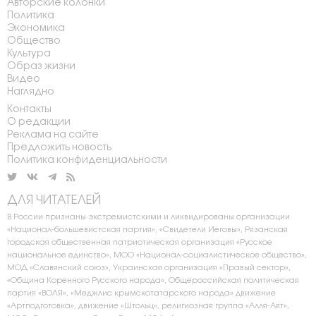
Авторские колонки
Политика
Экономика
Общество
Культура
Образ жизни
Видео
Наглядно
Контакты
О редакции
Реклама на сайте
Предложить новость
Политика конфиденциальности
ДЛЯ ЧИТАТЕЛЕЙ
В России признаны экстремистскими и ликвидированы организации
«Национал-большевистская партия», «Свидетели Иеговы», Рязанская
городская общественная патриотическая организация «Русское
национальное единство», МОО «Национал-социалистическое общество»,
МОД «Славянский союз», Украинская организация «Правый сектор»,
«Община Коренного Русского народа», Общероссийская политическая
партия «ВОЛЯ», «Меджлис крымскотатарского народа» движение
«Артподготовка», движение «Штольц», религиозная группа «Алля-Аят»,