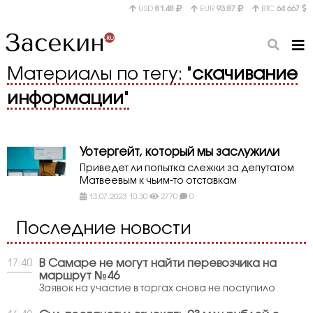
USD
81.48
EUR
93.87
BTC
64 667
Материалы по тегу: "
скачивание
информации
"
Уотергейт, который мы заслужили
Приведет ли попытка слежки за депутатом
Матвеевым к чьим-то отставкам
13.07.2023 10:30
2770
0
Последние новости
В Самаре не могут найти перевозчика на
17:40
маршрут №46
Заявок на участие в торгах снова не поступило