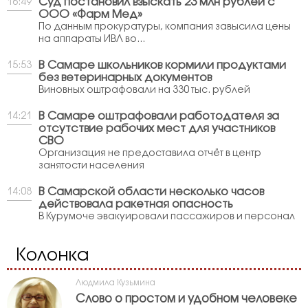
Суд постановил взыскать 23 млн рублей с
16:49
ООО «Фарм Мед»
По данным прокуратуры, компания завысила цены
на аппараты ИВЛ во...
В Самаре школьников кормили продуктами
15:53
без ветеринарных документов
Виновных оштрафовали на 330 тыс. рублей
В Самаре оштрафовали работодателя за
14:21
отсутствие рабочих мест для участников
СВО
Организация не предоставила отчёт в центр
занятости населения
В Самарской области несколько часов
14:08
действовала ракетная опасность
В Курумоче эвакуировали пассажиров и персонал
Колонка
Людмила Кузьмина
Слово о простом и удобном человеке