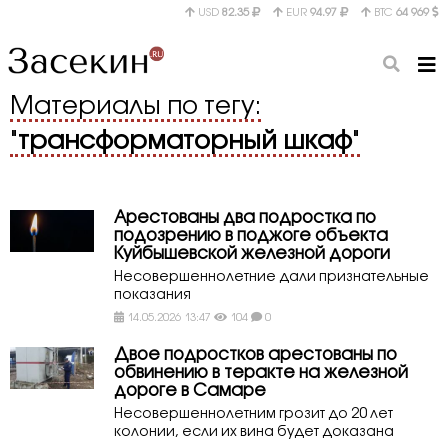
USD
82.35
EUR
94.97
BTC
64 969
Материалы по тегу:
"
трансформаторный шкаф
"
Арестованы два подростка по
подозрению в поджоге объекта
Куйбышевской железной дороги
Несовершеннолетние дали признательные
показания
14.05.2026 13:47
104
0
Двое подростков арестованы по
обвинению в теракте на железной
дороге в Самаре
Несовершеннолетним грозит до 20 лет
колонии, если их вина будет доказана