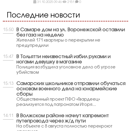
31.10.2025 09:46
2151
0
Последние новости
В Самаре дом на ул. Воронежской оставили
15:50
без газа на неделю
Жителей 171 квартиры о перекрытии не
предупредили
В Тольятти неизвестный избил руками и
15:47
ногами девушку в магазине
Полиция возбудила уголовное дело об угрозе
убийством
Самарских школьников отправили обучаться
15:13
основам военного дела на юнармейские
сборы
Общественный проект ПФО «Гвардеец»
реализуется под патронатом Игоря...
В Волжском районе начнут капремонт
14:11
путепровода через ж/д пути
На объекте с 8 августа полностью перекроют