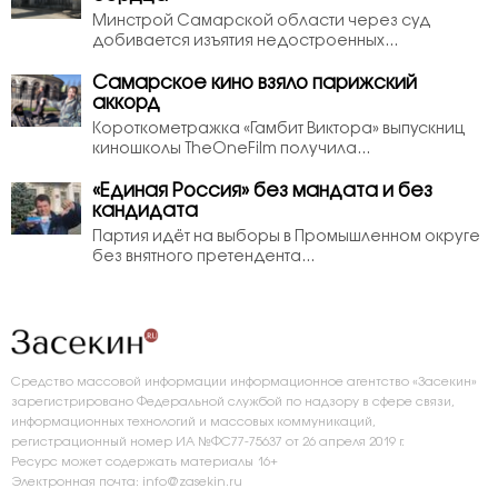
Минстрой Самарской области через суд
добивается изъятия недостроенных...
Самарское кино взяло парижский
аккорд
Короткометражка «Гамбит Виктора» выпускниц
киношколы TheOneFilm получила...
«Единая Россия» без мандата и без
кандидата
Партия идёт на выборы в Промышленном округе
без внятного претендента...
Средство массовой информации информационное агентство «Засекин»
зарегистрировано Федеральной службой по надзору в сфере связи,
информационных технологий и массовых коммуникаций,
регистрационный номер ИА №ФС77-75637 от 26 апреля 2019 г.
Ресурс может содержать материалы 16+
Электронная почта: info@zasekin.ru