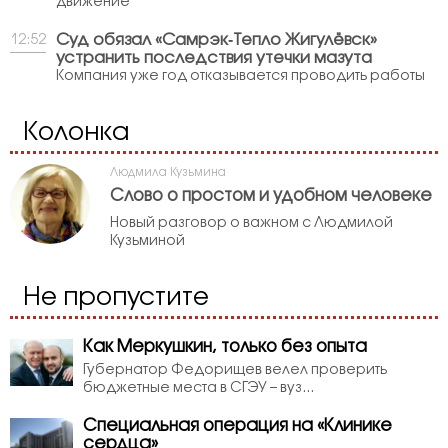
движение
Суд обязал «Самрэк‑Тепло Жигулёвск»
12:52
устранить последствия утечки мазута
Компания уже год отказывается проводить работы
Колонка
Людмила Кузьмина
Слово о простом и удобном человеке
Новый разговор о важном с Людмилой
Кузьминой
Не пропустите
Как Меркушкин, только без опыта
Губернатор Федорищев велел проверить
бюджетные места в СГЭУ – вуз...
Специальная операция на «Клинике
сердца»