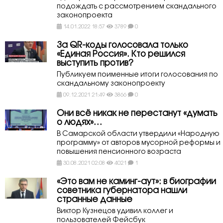
подождать с рассмотрением скандального
законопроекта
14.01.2022 18:57
3789
0
За QR-коды голосовала только
«Единая Россия». Кто решился
выступить против?
Публикуем поименные итоги голосования по
скандальному законопроекту
09.12.2021 21:49
3866
0
Они всё никак не перестанут «думать
о людях»…
В Самарской области утвердили «Народную
программу» от авторов мусорной реформы и
повышения пенсионного возраста
30.08.2021 02:08
4021
1
«Это вам не каминг-аут»: в биографии
советника губернатора нашли
странные данные
Виктор Кузнецов удивил коллег и
пользователей Фейсбук