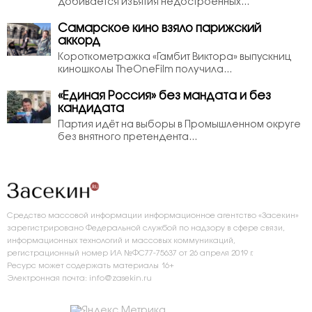
добивается изъятия недостроенных...
Самарское кино взяло парижский
аккорд
Короткометражка «Гамбит Виктора» выпускниц
киношколы TheOneFilm получила...
«Единая Россия» без мандата и без
кандидата
Партия идёт на выборы в Промышленном округе
без внятного претендента...
Средство массовой информации информационное агентство «Засекин»
зарегистрировано Федеральной службой по надзору в сфере связи,
информационных технологий и массовых коммуникаций,
регистрационный номер ИА №ФС77-75637 от 26 апреля 2019 г.
Ресурс может содержать материалы 16+
Электронная почта: info@zasekin.ru