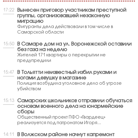
Вынесен приговор участникам преступной
17:22
группы, организовавшей незаконную
миграцию
Фигуранты дела действовали в том числе в
Самарской области
В Самаре дом на ул. Воронежской оставили
15:50
без газа на неделю
Жителей 171 квартиры о перекрытии не
предупредили
В Тольятти неизвестный избил руками и
15:47
ногами девушку в магазине
Полиция возбудила уголовное дело об угрозе
убийством
Самарских школьников отправили обучаться
15:13
основам военного дела на юнармейские
сборы
Общественный проект ПФО «Гвардеец»
реализуется под патронатом Игоря...
В Волжском районе начнут капремонт
14:11