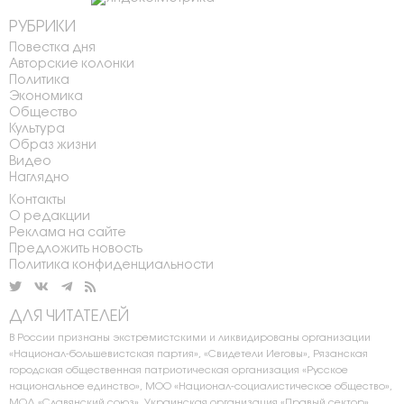
РУБРИКИ
Повестка дня
Авторские колонки
Политика
Экономика
Общество
Культура
Образ жизни
Видео
Наглядно
Контакты
О редакции
Реклама на сайте
Предложить новость
Политика конфиденциальности
ДЛЯ ЧИТАТЕЛЕЙ
В России признаны экстремистскими и ликвидированы организации
«Национал-большевистская партия», «Свидетели Иеговы», Рязанская
городская общественная патриотическая организация «Русское
национальное единство», МОО «Национал-социалистическое общество»,
МОД «Славянский союз», Украинская организация «Правый сектор»,