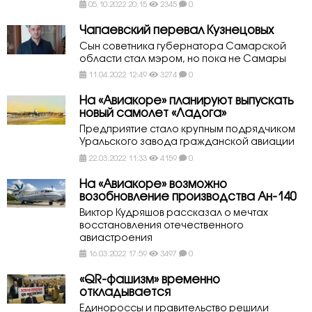
05.10.2022 20:15
2345
0
Чапаевский перевал Кузнецовых
Сын советника губернатора Самарской
области стал мэром, но пока не Самары
11.04.2022 12:49
3274
0
На «Авиакоре» планируют выпускать
новый самолет «Ладога»
Предприятие стало крупным подрядчиком
Уральского завода гражданской авиации
22.03.2022 11:33
4159
0
На «Авиакоре» возможно
возобновление производства Ан-140
Виктор Кудряшов рассказал о мечтах
восстановления отечественного
авиастроения
16.03.2022 17:59
3497
0
«QR-фашизм» временно
откладывается
Единороссы и правительство решили