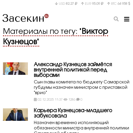
USD
82.27
EUR
95.09
BTC
64 958
Материалы по тегу: "
Виктор
Кузнецов
"
Александр Кузнецов займётся
внутренней политикой перед
выборами
Сын главы комитета по бюджету Самарской
губдумы назначен министром с приставкой
"врио"
02.12.2025 11:37
1286
0
Карьера Кузнецова-младшего
забуксовала
Назначен временно исполняющий
обязанности министра внутренней политики