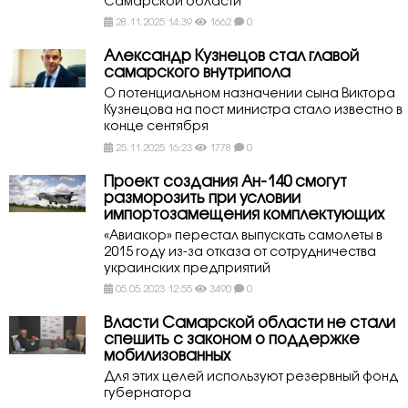
Самарской области
28.11.2025 14:39
1662
0
Александр Кузнецов стал главой
самарского внутрипола
О потенциальном назначении сына Виктора
Кузнецова на пост министра стало известно в
конце сентября
25.11.2025 16:23
1778
0
Проект создания Ан-140 смогут
разморозить при условии
импортозамещения комплектующих
«Авиакор» перестал выпускать самолеты в
2015 году из-за отказа от сотрудничества
украинских предприятий
05.05.2023 12:55
3490
0
Власти Самарской области не стали
спешить с законом о поддержке
мобилизованных
Для этих целей используют резервный фонд
губернатора