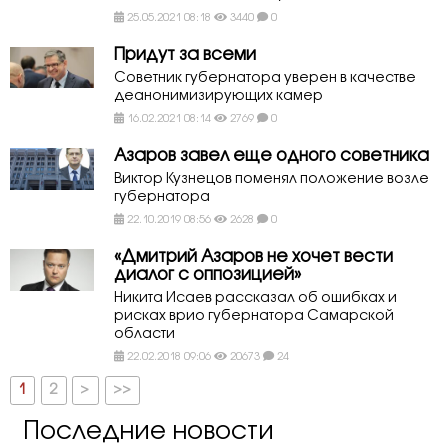
25.05.2021 08:18
3440
0
Придут за всеми
Советник губернатора уверен в качестве
деанонимизирующих камер
16.02.2021 08:14
2769
0
Азаров завел еще одного советника
Виктор Кузнецов поменял положение возле
губернатора
22.10.2019 08:56
2628
0
«Дмитрий Азаров не хочет вести
диалог с оппозицией»
Никита Исаев рассказал об ошибках и
рисках врио губернатора Самарской
области
22.02.2018 09:06
20673
24
1
2
>
>>
Последние новости