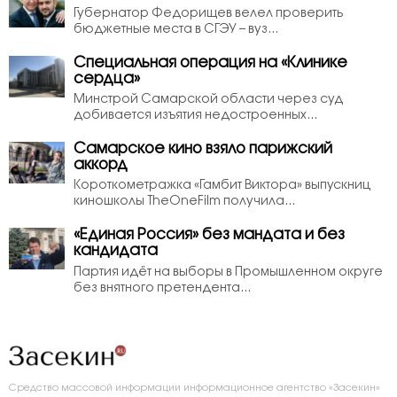
Губернатор Федорищев велел проверить
бюджетные места в СГЭУ – вуз...
Специальная операция на «Клинике
сердца»
Минстрой Самарской области через суд
добивается изъятия недостроенных...
Самарское кино взяло парижский
аккорд
Короткометражка «Гамбит Виктора» выпускниц
киношколы TheOneFilm получила...
«Единая Россия» без мандата и без
кандидата
Партия идёт на выборы в Промышленном округе
без внятного претендента...
Средство массовой информации информационное агентство «Засекин»