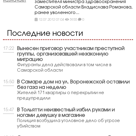
заместителя министра здравоохранения
Самарской области Владислава Романова,
ранее уволенного...
12.07.2012 07:04
5935
0
Последние новости
Вынесен приговор участникам преступной
17:22
группы, организовавшей незаконную
миграцию
Фигуранты дела действовали в том числе в
Самарской области
В Самаре дом на ул. Воронежской оставили
15:50
без газа на неделю
Жителей 171 квартиры о перекрытии не
предупредили
В Тольятти неизвестный избил руками и
15:47
ногами девушку в магазине
Полиция возбудила уголовное дело об угрозе
убийством