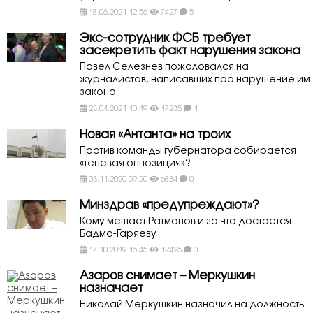
18.06.2021 12:56
7427
5
Экс-сотрудник ФСБ требует
засекретить факт нарушения закона
Павел Селезнев пожаловался на
журналистов, написавших про нарушение им
закона
23.04.2021 10:49
17235
1
Новая «Антанта» на троих
Против команды губернатора собирается
«теневая оппозиция»?
03.11.2020 09:20
6834
0
Минздрав «предупреждают»?
Кому мешает Ратманов и за что достается
Бадма-Гаряеву
17.10.2019 16:45
12425
0
Азаров снимает – Меркушкин
назначает
Николай Меркушкин назначил на должность