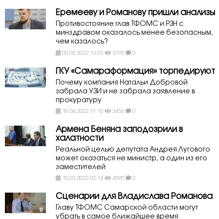
Еремееву и Романову пришли анализы
Противостояние глав ТФОМС и РЗН с
минздравом оказалось менее безопасным,
чем казалось?
05.05.2022 12:53
3795
0
ГКУ «Самараформация» торпедируют
Почему компания Натальи Добровой
забрала УЗИ и не забрала заявление в
прокуратуру
18.04.2022 17:16
3456
0
Армена Беняна заподозрили в
халатности
Реальной целью депутата Андрея Лугового
может оказаться не министр, а один из его
заместителей
15.03.2022 02:14
4590
0
Сценарии для Владислава Романова
Главу ТФОМС Самарской области могут
убрать в самое ближайшее время