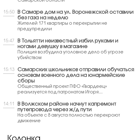
Самарской области
В Самаре дом на ул. Воронежской оставили
15:50
без газа на неделю
Жителей 171 квартиры о перекрытии не
предупредили
В Тольятти неизвестный избил руками и
15:47
ногами девушку в магазине
Полиция возбудила уголовное дело об угрозе
убийством
Самарских школьников отправили обучаться
15:13
основам военного дела на юнармейские
сборы
Общественный проект ПФО «Гвардеец»
реализуется под патронатом Игоря...
В Волжском районе начнут капремонт
14:11
путепровода через ж/д пути
На объекте с 8 августа полностью перекроют
движение
Колонка