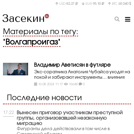
USD
82.27
EUR
95.10
BTC
65 040
Материалы по тегу:
"
Волгапроигаз
"
Владимир Аветисян в футляре
Экс-соратника Анатолия Чубайса уходят на
покой и забирают инструменты… влияния
16.08.2024 11:17
16648
0
Последние новости
Вынесен приговор участникам преступной
17:22
группы, организовавшей незаконную
миграцию
Фигуранты дела действовали в том числе в