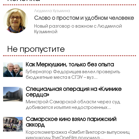
Людмила Кузьмина
Слово о простом и удобном человеке
Новый разговор о важном с Людмилой
Кузьминой
Не пропустите
Как Меркушкин, только без опыта
Губернатор Федорищев велел проверить
бюджетные места в СГЭУ – вуз...
Специальная операция на «Клинике
сердца»
Минстрой Самарской области через суд
добивается изъятия недостроенных...
Самарское кино взяло парижский
аккорд
Короткометражка «Гамбит Виктора» выпускниц
киношколы TheOneFilm получила...