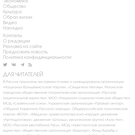
Экономика
Общество
Культура
Образ жизни
Видео
Наглядно
Контакты
О редакции
Реклама на сайте
Предложить новость
Политика конфиденциальности
ДЛЯ ЧИТАТЕЛЕЙ
В России признаны экстремистскими и ликвидированы организации
«Национал-большевистская партия», «Свидетели Иеговы», Рязанская
городская общественная патриотическая организация «Русское
национальное единство», МОО «Национал-социалистическое общество»,
МОД «Славянский союз», Украинская организация «Правый сектор»,
«Община Коренного Русского народа», Общероссийская политическая
партия «ВОЛЯ», «Меджлис крымскотатарского народа» движение
«Артподготовка», движение «Штольц», религиозная группа «Алля-Аят»,
МОО «Русская республика Русь», МОД «Арестантское уголовное
единство», общественная организация «Башкорт», Фонд борьбы с