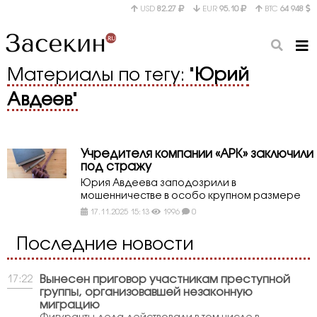
USD
82.27
EUR
95.10
BTC
64 948
Материалы по тегу: "
Юрий
Авдеев
"
Учредителя компании «АРК» заключили
под стражу
Юрия Авдеева заподозрили в
мошенничестве в особо крупном размере
17.11.2025 15:13
1996
0
Последние новости
Вынесен приговор участникам преступной
17:22
группы, организовавшей незаконную
миграцию