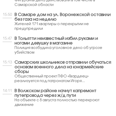
Фигуранты дела действовали в том числе в
Самарской области
В Самаре дом на ул. Воронежской оставили
15:50
без газа на неделю
Жителей 171 квартиры о перекрытии не
предупредили
В Тольятти неизвестный избил руками и
15:47
ногами девушку в магазине
Полиция возбудила уголовное дело об угрозе
убийством
Самарских школьников отправили обучаться
15:13
основам военного дела на юнармейские
сборы
Общественный проект ПФО «Гвардеец»
реализуется под патронатом Игоря...
В Волжском районе начнут капремонт
14:11
путепровода через ж/д пути
На объекте с 8 августа полностью перекроют
движение