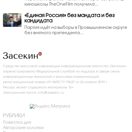
киношколы TheOneFilm получила...
«Единая Россия» без мандата и без
кандидата
Партия идёт на выборы в Промышленном округе
без внятного претендента...
Средство массовой информации информационное агентство «Засекин»
зарегистрировано Федеральной службой по надзору в сфере связи,
информационных технологий и массовых коммуникаций,
регистрационный номер ИА №ФС77-75637 от 26 апреля 2019 г.
Ресурс может содержать материалы 16+
Электронная почта: info@zasekin.ru
РУБРИКИ
Повестка дня
Авторские колонки