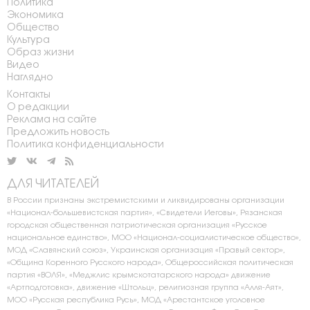
Политика
Экономика
Общество
Культура
Образ жизни
Видео
Наглядно
Контакты
О редакции
Реклама на сайте
Предложить новость
Политика конфиденциальности
ДЛЯ ЧИТАТЕЛЕЙ
В России признаны экстремистскими и ликвидированы организации
«Национал-большевистская партия», «Свидетели Иеговы», Рязанская
городская общественная патриотическая организация «Русское
национальное единство», МОО «Национал-социалистическое общество»,
МОД «Славянский союз», Украинская организация «Правый сектор»,
«Община Коренного Русского народа», Общероссийская политическая
партия «ВОЛЯ», «Меджлис крымскотатарского народа» движение
«Артподготовка», движение «Штольц», религиозная группа «Алля-Аят»,
МОО «Русская республика Русь», МОД «Арестантское уголовное