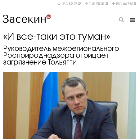
USD
82.27
EUR
95.07
BTC
64 736
«И все-таки это туман»
Руководитель межрегионального
Росприроднадзора отрицает
загрязнение Тольятти