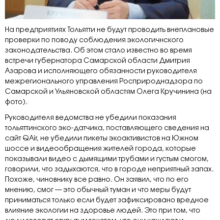
На предприятиях Тольятти не будут проводить внеплановые
проверки по поводу соблюдения экологичнского
законодательства. Об этом стало известно во время
встречи губернатора Самарской области Дмитрия
Азарова и исполняющего обязанности руководителя
межрегионального управления Росприроднадзора по
Самарской и Ульяновской областям Олега Кручинина (на
фото).
Руководителя ведомства не убедили показания
тольяттинского эко-датчика, поставляющего сведения на
сайт QAir, не убедили пикеты экоактивистов на Южном
шоссе и видеообращения жителей города, которые
показывали видео с дымящими трубами и густым смогом,
говорили, что задыхаются, что в городе неприятный запах.
Похоже, чиновнику все равно. Он заявил, что по его
мнению, смог — это обычный туман и что меры будут
приниматься только если будет зафиксировано вредное
влияние экологии на здоровье людей. Это при том, что