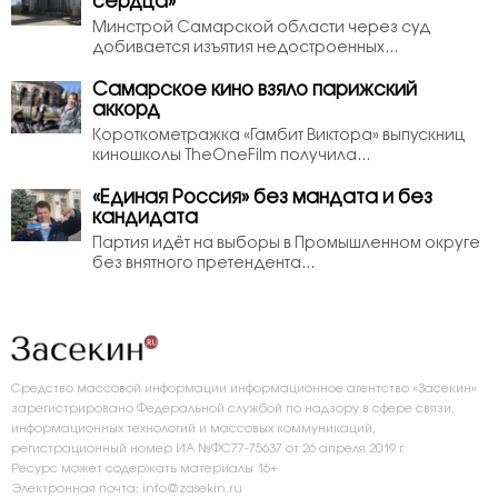
сердца»
Минстрой Самарской области через суд
добивается изъятия недостроенных...
Самарское кино взяло парижский
аккорд
Короткометражка «Гамбит Виктора» выпускниц
киношколы TheOneFilm получила...
«Единая Россия» без мандата и без
кандидата
Партия идёт на выборы в Промышленном округе
без внятного претендента...
Средство массовой информации информационное агентство «Засекин»
зарегистрировано Федеральной службой по надзору в сфере связи,
информационных технологий и массовых коммуникаций,
регистрационный номер ИА №ФС77-75637 от 26 апреля 2019 г.
Ресурс может содержать материалы 16+
Электронная почта: info@zasekin.ru