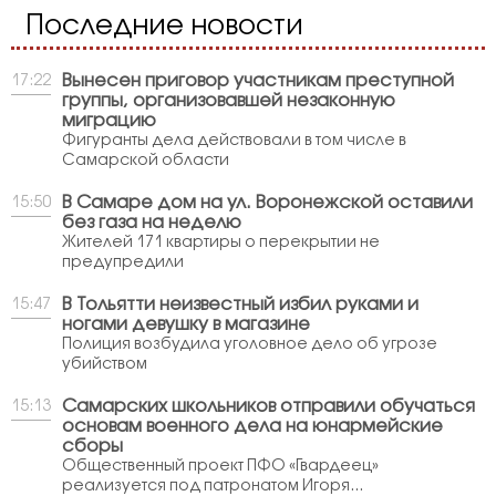
Последние новости
Вынесен приговор участникам преступной
17:22
группы, организовавшей незаконную
миграцию
Фигуранты дела действовали в том числе в
Самарской области
В Самаре дом на ул. Воронежской оставили
15:50
без газа на неделю
Жителей 171 квартиры о перекрытии не
предупредили
В Тольятти неизвестный избил руками и
15:47
ногами девушку в магазине
Полиция возбудила уголовное дело об угрозе
убийством
Самарских школьников отправили обучаться
15:13
основам военного дела на юнармейские
сборы
Общественный проект ПФО «Гвардеец»
реализуется под патронатом Игоря...