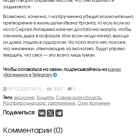
люди говорят открытым текстом, что они кашляют и
задыхаются.
Возможно, конечно, г-на Кручинина убедит исключительно
претворение в жизнь шутки Ивана Урганта, то есть если из
носа Сергея Анташева натечет достаточно мазута, чтобы
заклеить дыру в асфальте. Или если люди начнут, выходя
из дома, падать в судорогах. Но пока этого нет, похоже,
что чиновники, отвечающие за экологию, будут упрямо
твердить, что смог — это всего лишь туман.
Чтобы оставаться на связи, подписывайтесь на
канал
«Засекина» в Telegram
09.12.2020 04:15
3043
0
Теги
:
экология
,
Тольятти
,
Самарская область
,
Росприроднадзор
,
загрязнения
,
Олег Кручинин
Поделиться
:
.
Комментарии (0)