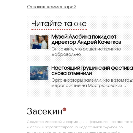
Оставить комментарий
Читайте также
Музей Алабина покидает
директор Андрей Кочетков
Он заявил, что решение принято
добровольно
Настоящий Грушинский фестива
снова отменили
Организаторы заявили, что в этом год
мероприятие на Мастрюковских...
Средство массовой информации информационное агентств
«Засекин» зарегистрировано Федеральной службой по
надзору в сфере связи, информационных технологий и