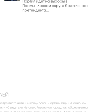
Партия идёт на выборы в
Промышленном округе без внятного
претендента...
ЛЕЙ
экстремистскими и ликвидированы организации «Национал-
ия», «Свидетели Иеговы», Рязанская городская общественная