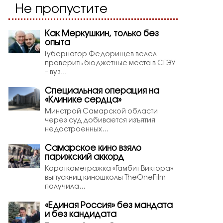
Не пропустите
Как Меркушкин, только без
опыта
Губернатор Федорищев велел
проверить бюджетные места в СГЭУ
– вуз...
Специальная операция на
«Клинике сердца»
Минстрой Самарской области
через суд добивается изъятия
недостроенных...
Самарское кино взяло
парижский аккорд
Короткометражка «Гамбит Виктора»
выпускниц киношколы TheOneFilm
получила...
«Единая Россия» без мандата
и без кандидата