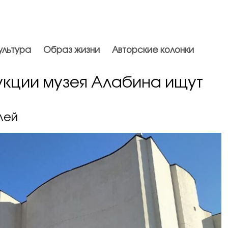
ультура
Образ жизни
Авторские колонки
укции музея Алабина ищут
лей