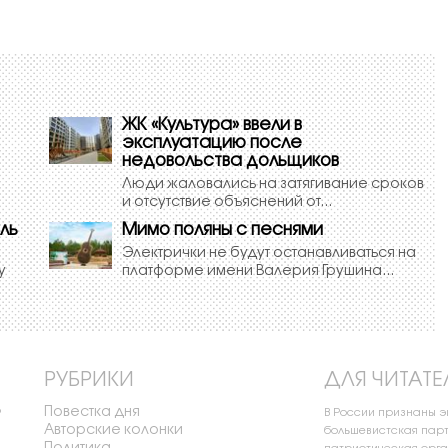
ЖК «Культура» ввели в
эксплуатацию после
недовольства дольщиков
Люди жаловались на затягивание сроков
и отсутствие объяснений от...
ль
Мимо поляны с песнями
Электрички не будут останавливаться на
у
платформе имени Валерия Грушина...
РУБРИКИ
ДЛЯ ЧИТАТЕ
Повестка дня
о
В России признаны 
Авторские колонки
большевистская парт