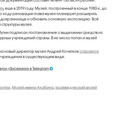
й документации составит 46 млн 150 тысяч рублей.
ить
еще в 2019 году. Музей, построенный в конце 1980-х, до
По ходу реновации глава музея планирует расширить
ндохранилище и обновить основную экспозицию. Всё
 структуры музея.
Путин подписал постановление о выделении средств из
ных учреждений страны. В их число попал и музей
ока новый директор музея Андрей Кочетков
старается
учреждения в существующем виде.
анал «Засекина» в Telegram
купки
,
Музей имени Алабина
,
краеведческий музей