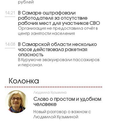
рублей
В Самаре оштрафовали
14:21
работодателя за отсутствие
рабочих мест для участников СВО
Организация не предоставила отчёт в
центр занятости населения
В Самарской области несколько
14:08
часов действовала ракетная
опасность
В Курумоче эвакуировали пассажиров
и персонал
Колонка
Людмила Кузьмина
Слово о простом и удобном
человеке
Новый разговор о важном с
Людмилой Кузьминой