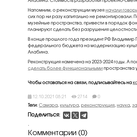
Алабина. Стоимость разработки проектно-сметно
Напомним, о реконструкции музея
начали говор
сих пор ни разу капитально не ремонтировали. 
музейные пространства, привести в порядок фо
планируют сделать без разрушения целостности
В конце прошлого года президент РФ Владимир 
федерального бюджета на модернизацию культур
Алабина.
Реконструкция намечена на 2023-2024 годы. А п
сделать более функциональными
пространства 
Чтобы оставаться на связи, подписывайтесь на
к
12.10.2021 08:21
2714
0
Теги
:
Самара
,
культура
,
реконструкция
,
наука
,
за
Поделиться
:
.
Комментарии (0)