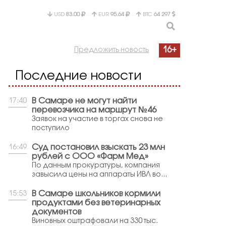
USD
83.00
EUR
95.64
BTC
64 297
16+
Предложить новость
Последние новости
В Самаре не могут найти
17:40
перевозчика на маршрут №46
Заявок на участие в торгах снова не
поступило
Суд постановил взыскать 23 млн
16:49
рублей с ООО «Фарм Мед»
По данным прокуратуры, компания
завысила цены на аппараты ИВЛ во...
В Самаре школьников кормили
15:53
продуктами без ветеринарных
документов
Виновных оштрафовали на 330 тыс.