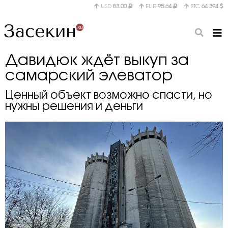
USD
83.00
EUR
95.64
BTC
64 394
Давидюк ждёт выкуп за
самарский элеватор
Ценный объект возможно спасти, но
нужны решения и деньги