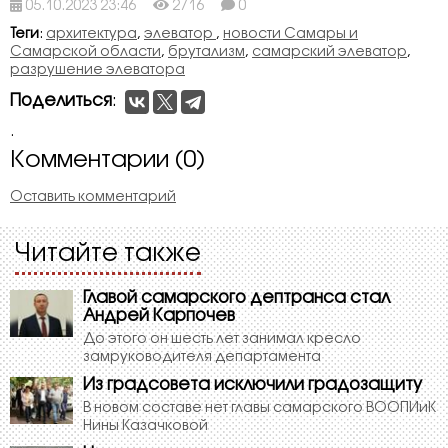
05.10.2023 23:46
2716
0
Теги
:
архитектура
,
элеватор
,
новости Самары и
Самарской области
,
брутализм
,
самарский элеватор
,
разрушение элеватора
Поделиться
:
.
Комментарии (0)
Оставить комментарий
Читайте также
Главой cамарского дептранса стал
Андрей Карпочев
До этого он шесть лет занимал кресло
замруководителя департамента
Из градсовета исключили градозащиту
В новом составе нет главы самарского ВООПИиК
Нины Казачковой