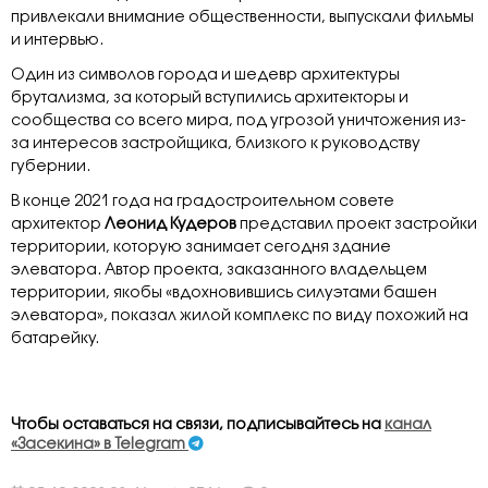
привлекали внимание общественности, выпускали фильмы
и интервью.
Один из символов города и шедевр архитектуры
брутализма, за который вступились архитекторы и
сообщества со всего мира, под угрозой уничтожения из-
за интересов застройщика, близкого к руководству
губернии.
В конце 2021 года на градостроительном совете
архитектор
Леонид Кудеров
представил проект застройки
территории, которую занимает сегодня здание
элеватора. Автор проекта, заказанного владельцем
территории, якобы «вдохновившись силуэтами башен
элеватора», показал жилой комплекс по виду похожий на
батарейку.
Чтобы оставаться на связи, подписывайтесь на
канал
«Засекина» в Telegram