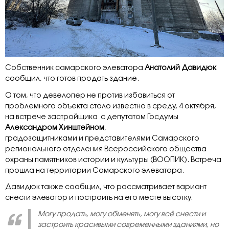
Собственник самарского элеватора
Анатолий Давидюк
сообщил, что готов продать здание.
О том, что девелопер не против избавиться от
проблемного объекта стало известно в среду, 4 октября,
на встрече застройщика с депутатом Госдумы
Александром Хинштейном
,
градозащитниками и представителями Самарского
регионального отделения Всероссийского общества
охраны памятников истории и культуры (ВООПИК). Встреча
прошла на территории Самарского элеватора.
Давидюк также сообщил, что рассматривает вариант
снести элеватор и построить на его месте высотку.
Могу продать, могу обменять, могу всё снести и
застроить красивыми современными зданиями, но