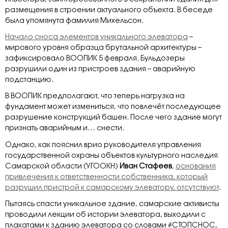
размещения в строении актуального объекта. В беседе
была упомянута фамилия Михельсон.
Начало сноса элементов уникального элеватора
–
мирового уровня образца брутальной архитектуры –
зафиксировало ВООПИК 5 февраля. Бульдозеры
разрушили один из пристроев здания – аварийную
подстанцию.
В ВООПИК предполагают, что теперь нагрузка на
фундамент может измениться, что повлечёт последующее
разрушение конструкций башен. После чего здание могут
признать аварийным и… снести.
Однако, как пояснил врио руководителя управления
государственной охраны объектов культурного наследия
Самарской области (УГООКН)
Иван Стафеев
,
основания
привлечения к ответственности собственника, который
разрушил пристрой к самарскому элеватору, отсутствуют
.
Пытаясь спасти уникальное здание, самарские активисты
проводили лекции об истории элеватора, выходили с
плакатами к зданию элеватора со словами #СТОПСНОС,