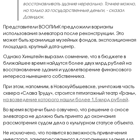
восстанавливать здание нереально. Точнее можно,
но только за государственные деньги, - сказал
Давидюк.
Представители ВООПИиК предложили варианты
использования элеватора после реконструкции. Это
может быть хранилище музейных фондов, экспозиционная
площадка, крупный дата-центр.
Однако Хинштейн выразил сомнение, что в бюджете в
ближайшее время найдутся более двух млрд рублей на
восстановление здания и удовлетворение финансового
интереса нынешнего собственника.
При этом, напомним, в Новокуйбышевске, уничтожив часть
сквера «Слава Труду», строится пятиэтажный театр «Грань»,
на возведение которого нашли более 1,5 млрд рублей
.
Во время встречи было озвучено, что решение о сносе
элеватора не должно быть принято до окончания
рассмотрения судом дела о культурном статусе объекта.
Не исключено, что появится возможность привлечения
инвестора, заинтересованного в сохранении здания для