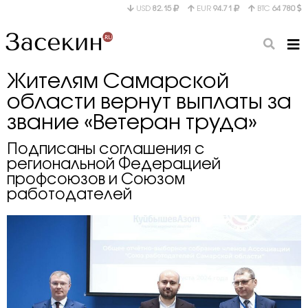
USD
82.15
EUR
94.71
BTC
64 780
Жителям Самарской
области вернут выплаты за
звание «Ветеран труда»
Подписаны соглашения с
региональной Федерацией
профсоюзов и Союзом
работодателей