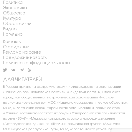
Политика
Экономика
Общество
Культура
Образ жизни
Видео
Наглядно
Контакты
О редакции
Реклама на сайте
Предложить новость
Политика конфиденциальности
ДЛЯ ЧИТАТЕЛЕЙ
В России признаны экстремистскими и ликвидированы организации
«Национал-большевистская партия», «Свидетели Иеговы», Рязанская
городская общественная патриотическая организация «Русское
национальное единство», МОО «Национал-социалистическое общество»,
МОД «Славянский союз», Украинская организация «Правый сектор»,
«Община Коренного Русского народа», Общероссийская политическая
партия «ВОЛЯ», «Меджлис крымскотатарского народа» движение
«Артподготовка», движение «Штольц», религиозная группа «Алля-Аят»,
МОО «Русская республика Русь», МОД «Арестантское уголовное