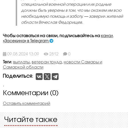
специальной военной операции и их родные
должны быть уверены в том, что мы окажем им всю
необходимую помощь и заботу,
—
заверил жителей
области Вячеслав Федорищев.
Чтобы оставаться на связи, подписывайтесь на
канал
«Засекина» в Telegram
09.08.2024 13:09
2812
0
Теги
:
выплаты
,
ветеран труда
,
новости Самары и
Самаркой области
Поделиться
:
.
Комментарии (0)
Оставить комментарий
Читайте также