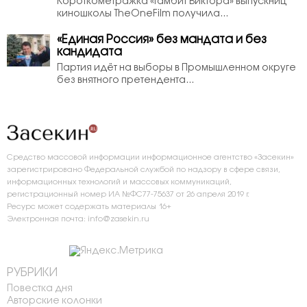
Короткометражка «Гамбит Виктора» выпускниц
киношколы TheOneFilm получила...
«Единая Россия» без мандата и без
кандидата
Партия идёт на выборы в Промышленном округе
без внятного претендента...
Средство массовой информации информационное агентство «Засекин»
зарегистрировано Федеральной службой по надзору в сфере связи,
информационных технологий и массовых коммуникаций,
регистрационный номер ИА №ФС77-75637 от 26 апреля 2019 г.
Ресурс может содержать материалы 16+
Электронная почта: info@zasekin.ru
РУБРИКИ
Повестка дня
Авторские колонки