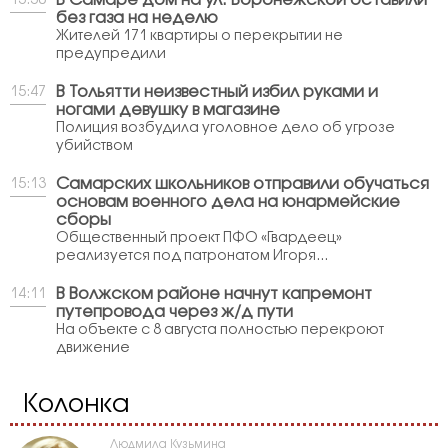
В Самаре дом на ул. Воронежской оставили
15:50
без газа на неделю
Жителей 171 квартиры о перекрытии не
предупредили
В Тольятти неизвестный избил руками и
15:47
ногами девушку в магазине
Полиция возбудила уголовное дело об угрозе
убийством
Самарских школьников отправили обучаться
15:13
основам военного дела на юнармейские
сборы
Общественный проект ПФО «Гвардеец»
реализуется под патронатом Игоря...
В Волжском районе начнут капремонт
14:11
путепровода через ж/д пути
На объекте с 8 августа полностью перекроют
движение
Колонка
Людмила Кузьмина