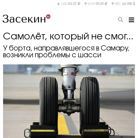
USD
82.27
EUR
95.09
BTC
64 958
Самолёт, который не смог...
У борта, направлявшегося в Самару,
возникли проблемы с шасси