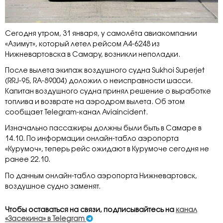
Сегодня утром, 31 января, у самолёта авиакомпании
«Азимут», который летел рейсом А4-6248 из
Нижневартовска в Самару, возникли неполадки.
После вылета экипаж воздушного судна Sukhoi Superjet
(RRJ-95, RA-89004) доложил о неисправности шасси.
Капитан воздушного судна принял решение о выработке
топлива и возврате на аэродром вылета. Об этом
сообщает Telegram-канал Aviainсident.
Изначально пассажиры должны были быть в Самаре в
14.10. По информации онлайн-табло аэропорта
«Курумоч», теперь рейс ожидают в Курумоче сегодня не
ранее 22.10.
По данным онлайн-табло аэропорта Нижневартовск,
воздушное судно заменят.
Чтобы оставаться на связи, подписывайтесь на
канал
«Засекина» в Telegram