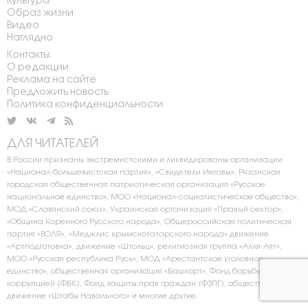
Культура
Образ жизни
Видео
Наглядно
Контакты
О редакции
Реклама на сайте
Предложить новость
Политика конфиденциальности
ДЛЯ ЧИТАТЕЛЕЙ
В России признаны экстремистскими и ликвидированы организации
«Национал-большевистская партия», «Свидетели Иеговы», Рязанская
городская общественная патриотическая организация «Русское
национальное единство», МОО «Национал-социалистическое общество»,
МОД «Славянский союз», Украинская организация «Правый сектор»,
«Община Коренного Русского народа», Общероссийская политическая
партия «ВОЛЯ», «Меджлис крымскотатарского народа» движение
«Артподготовка», движение «Штольц», религиозная группа «Алля-Аят»,
МОО «Русская республика Русь», МОД «Арестантское уголовное
единство», общественная организация «Башкорт», Фонд борьбы с
коррупцией (ФБК), Фонд защиты прав граждан (ФЗПГ), общественное
движение «Штабы Навального» и многие другие.