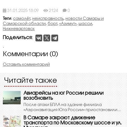
31.01.2025 18:09
2124
0
Теги
:
самолёт
,
неисправность
,
новости Самары и
Самарской области
,
борт
,
«Азимут»
,
шасси
,
Нижневартовск
Поделиться
:
.
Комментарии (0)
Оставить комментарий
Читайте также
Авиарейсы на юг России решили
возобновить
После атаки БПЛА на здание филиала
«Аэронавигация Юга России» приостановили...
В Самаре закроют движение
транспорта по Московскому шоссе и ул.