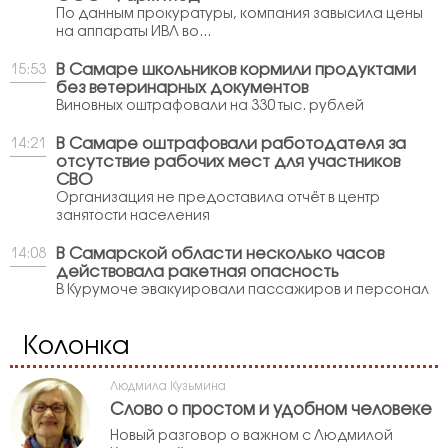
По данным прокуратуры, компания завысила цены
на аппараты ИВЛ во...
В Самаре школьников кормили продуктами
15:53
без ветеринарных документов
Виновных оштрафовали на 330 тыс. рублей
В Самаре оштрафовали работодателя за
14:21
отсутствие рабочих мест для участников
СВО
Организация не предоставила отчёт в центр
занятости населения
В Самарской области несколько часов
14:08
действовала ракетная опасность
В Курумоче эвакуировали пассажиров и персонал
Колонка
Людмила Кузьмина
Слово о простом и удобном человеке
Новый разговор о важном с Людмилой