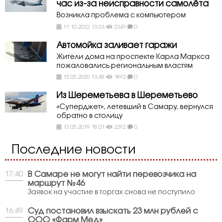
час из-за неисправности самолёта
Возникла проблема с компьютером
11.10.2022 13:03
2349
0
Автомойка заливает гаражи
Жители дома на проспекте Карла Маркса
пожаловались региональным властям
13.05.2020 13:48
1892
0
Из Шереметьева в Шереметьево
«Суперджет», летевший в Самару, вернулся
обратно в столицу
13.05.2019 18:01
2292
0
Последние новости
В Самаре не могут найти перевозчика на
17:40
маршрут №46
Заявок на участие в торгах снова не поступило
Суд постановил взыскать 23 млн рублей с
16:49
ООО «Фарм Мед»