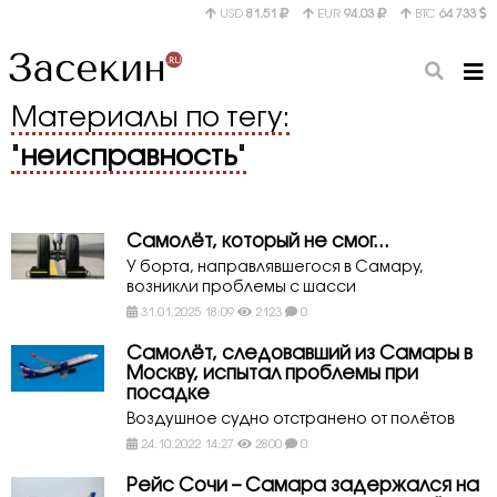
USD
81.51
EUR
94.03
BTC
64 733
Материалы по тегу:
"
неисправность
"
Самолёт, который не смог...
У борта, направлявшегося в Самару,
возникли проблемы с шасси
31.01.2025 18:09
2123
0
Самолёт, следовавший из Самары в
Москву, испытал проблемы при
посадке
Воздушное судно отстранено от полётов
24.10.2022 14:27
2800
0
Рейс Сочи – Самара задержался на