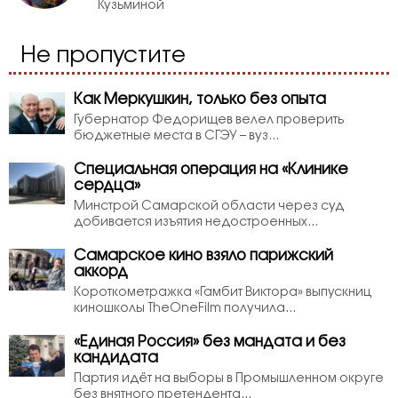
Кузьминой
Не пропустите
Как Меркушкин, только без опыта
Губернатор Федорищев велел проверить
бюджетные места в СГЭУ – вуз...
Специальная операция на «Клинике
сердца»
Минстрой Самарской области через суд
добивается изъятия недостроенных...
Самарское кино взяло парижский
аккорд
Короткометражка «Гамбит Виктора» выпускниц
киношколы TheOneFilm получила...
«Единая Россия» без мандата и без
кандидата
Партия идёт на выборы в Промышленном округе
без внятного претендента...