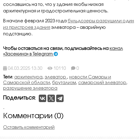
сославшись на то, что у здания якобы низкая
архитектурная и градостроительная ценность.
В начале февраля 2023 года
бульдозеры разрушили один
из пристроев здания
элеватора – аварийную
подстанцию.
Чтобы оставаться на связи, подписывайтесь на
канал
«Засекина» в Telegram
04.03.2025 13:30
10110
0
Теги
:
архитектура
,
элеватор
,
новости Самары и
Самарской области
,
брутализм
,
самарский элеватор
,
разрушение элеватора
Поделиться
:
.
Комментарии (0)
Оставить комментарий