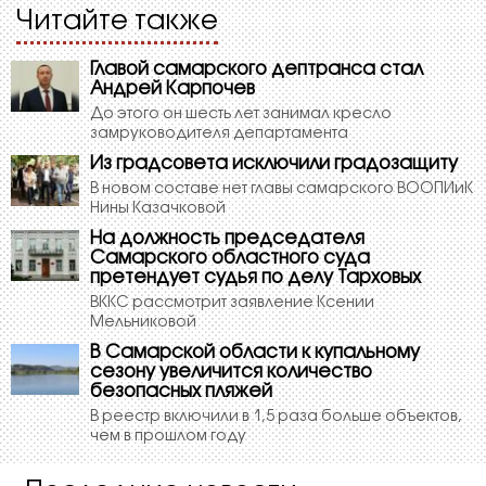
Читайте также
Главой cамарского дептранса стал
Андрей Карпочев
До этого он шесть лет занимал кресло
замруководителя департамента
Из градсовета исключили градозащиту
В новом составе нет главы самарского ВООПИиК
Нины Казачковой
На должность председателя
Самарского областного суда
претендует судья по делу Тарховых
ВККС рассмотрит заявление Ксении
Мельниковой
В Самарской области к купальному
сезону увеличится количество
безопасных пляжей
В реестр включили в 1,5 раза больше объектов,
чем в прошлом году