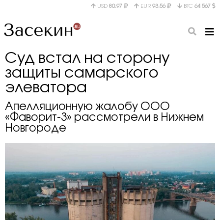
USD
80.97
EUR
93.56
BTC
64 567
Суд встал на сторону
защиты самарского
элеватора
Апелляционную жалобу ООО
«Фаворит-3» рассмотрели в Нижнем
Новгороде