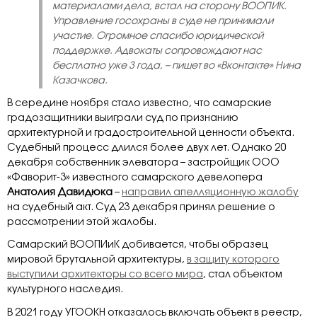
материалами дела, встал на сторону ВООПИК.
Управление госохраны в суде не принимали
участие. Огромное спасибо юридической
поддержке. Адвокаты сопровождают нас
бесплатно уже 3 года, – пишет во «Вконтакте» Нина
Казачкова.
В середине ноября стало известно, что самарские
градозащитники выиграли суд по признанию
архитектурной и градостроительной ценности объекта.
Судебный процесс длился более двух лет. Однако 20
декабря собственник элеватора – застройщик ООО
«Фаворит-3» известного самарского девелопера
Анатолия Давидюка
–
направил апелляционную жалобу
на судебный акт. Суд 23 декабря принял решение о
рассмотрении этой жалобы.
Самарский ВООПИиК добивается, чтобы образец
мировой брутальной архитектуры,
в защиту которого
выступили архитекторы со всего мира
, стал объектом
культурного наследия.
В 2021 году УГООКН отказалось включать объект в реестр,