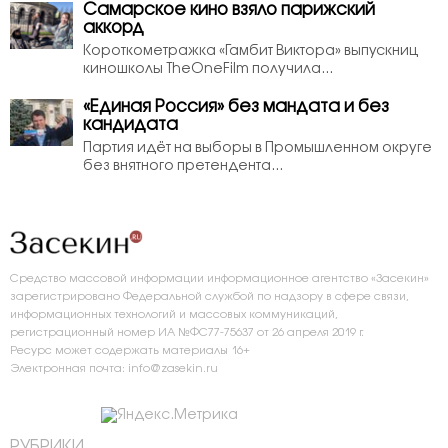
Самарское кино взяло парижский
аккорд
Короткометражка «Гамбит Виктора» выпускниц
киношколы TheOneFilm получила...
«Единая Россия» без мандата и без
кандидата
Партия идёт на выборы в Промышленном округе
без внятного претендента...
Средство массовой информации информационное агентство «Засекин»
зарегистрировано Федеральной службой по надзору в сфере связи,
информационных технологий и массовых коммуникаций,
регистрационный номер ИА №ФС77-75637 от 26 апреля 2019 г.
Ресурс может содержать материалы 16+
Электронная почта: info@zasekin.ru
РУБРИКИ