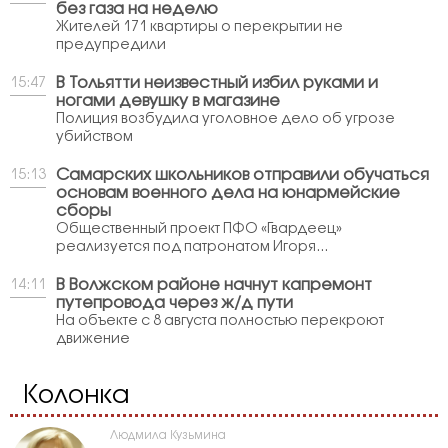
без газа на неделю
Жителей 171 квартиры о перекрытии не
предупредили
В Тольятти неизвестный избил руками и
15:47
ногами девушку в магазине
Полиция возбудила уголовное дело об угрозе
убийством
Самарских школьников отправили обучаться
15:13
основам военного дела на юнармейские
сборы
Общественный проект ПФО «Гвардеец»
реализуется под патронатом Игоря...
В Волжском районе начнут капремонт
14:11
путепровода через ж/д пути
На объекте с 8 августа полностью перекроют
движение
Колонка
Людмила Кузьмина