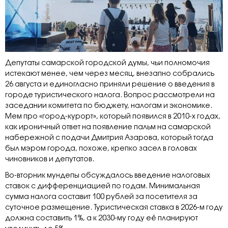
Депутаты самарской городской думы, чьи полномочия
истекают менее, чем через месяц, внезапно собрались
26 августа и единогласно приняли решение о введения в
городе туристического налога. Вопрос рассмотрели на
заседании комитета по бюджету, налогам и экономике.
Мем про «город-курорт», который появился в 2010-х годах,
как ироничный ответ на появление пальм на самарской
набережной с подачи Дмитрия Азарова, который тогда
был мэром города, похоже, крепко засел в головах
чиновников и депутатов.
Во-вторник мундепы обсуждалось введение налоговых
ставок с дифференциацией по годам. Минимальная
сумма налога составит 100 рублей за посетителя за
суточное размещение. Туристическая ставка в 2026-м году
должна составить 1%, а к 2030-му году её планируют