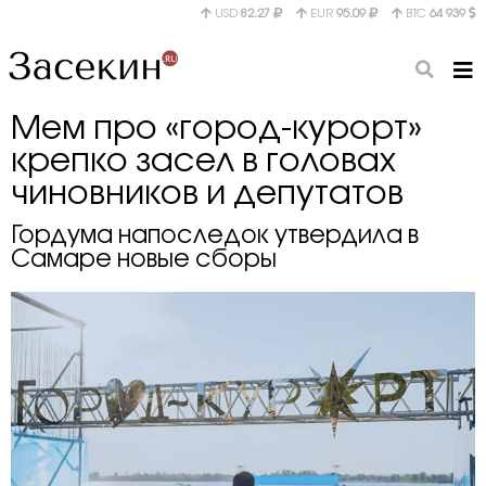
USD
82.27
EUR
95.09
BTC
64 939
Мем про «город-курорт»
крепко засел в головах
чиновников и депутатов
Гордума напоследок утвердила в
Самаре новые сборы