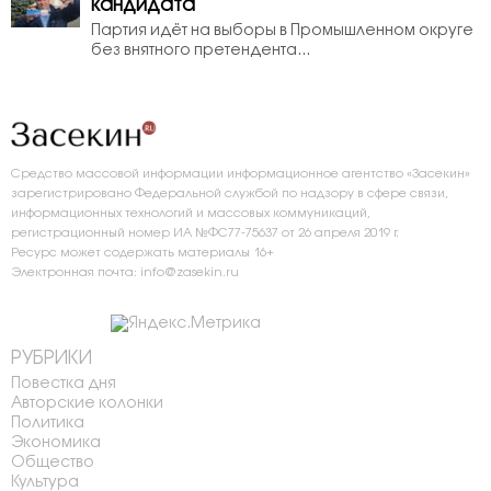
кандидата
Партия идёт на выборы в Промышленном округе
без внятного претендента...
Средство массовой информации информационное агентство «Засекин»
зарегистрировано Федеральной службой по надзору в сфере связи,
информационных технологий и массовых коммуникаций,
регистрационный номер ИА №ФС77-75637 от 26 апреля 2019 г.
Ресурс может содержать материалы 16+
Электронная почта: info@zasekin.ru
РУБРИКИ
Повестка дня
Авторские колонки
Политика
Экономика
Общество
Культура