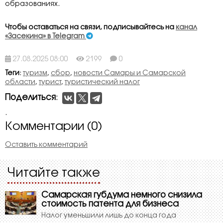
образованиях.
Чтобы оставаться на связи, подписывайтесь на
канал
«Засекина» в Telegram
27.08.2025 08:00
2199
0
Теги
:
туризм
,
сбор
,
новости Самары и Самарской
области
,
турист
,
туристический налог
Поделиться
:
.
Комментарии (0)
Оставить комментарий
Читайте также
Самарская губдума немного снизила
стоимость патента для бизнеса
Налог уменьшили лишь до конца года