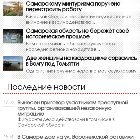
Самарскому минтуризма поручено
перестроить работу
Вячеслав Федорищев отметил недостаточное
внимание к взаимодействию...
Самарская область не бережёт своё
историческое прошлое
Больше половины объектов культурного
наследия региона находятся в...
Две женщины на квадроцикле сорвались
в Волгу под Тольятти
Одна из них получила черепно-мозговую травму
Последние новости
Вынесен приговор участникам преступной
17:22
группы, организовавшей незаконную
миграцию
Фигуранты дела действовали в том числе в
Самарской области
В Самаре дом на ул. Воронежской оставили
15:50