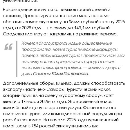
увеличить до 5%.
Нововведения коснутся кошельков гостей отелей и
гостиниц. Прогнозируется что такие меры позволят
обогатить самарскую казну на 95 млн рублей к концу 2026
года, а к 2028 году — на сумму до 143,1 млн рублей.
Средства планируют направлять на развитие туризма.
Хочется благоустроить новые общественные
пространства, новые туристические маршруты.
Хочется, чтобы каждый турист, приезжая к нам, взял
частичку нашего прекрасного города в своих
воспоминаниях, фотографиях, — заявила депутат
думы Самары
Юлия Пантелеева
.
Дополнительные сборы, видимо, должны способствовать
экспорту «частичек» Самары. Туристический налог,
который пришёл на смену «курортному сбору», хотят
ввести с 1 января 2026-го года. Это косвенный налог,
включённый в цену товара или услуги. Фактически его
оплачивает турист или командированный сотрудник при
расчёте за номер. На начало 2025 года туристический
налог ввели в 754 российских муниципальных