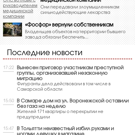
медицинской компании
Они передавали злоумышленникам
сильнодействующие лекарства
«Фосфор» вернули собственникам
Владельцев объектов на территории бывшего
завода обязали беспечить...
Последние новости
Вынесен приговор участникам преступной
17:22
группы, организовавшей незаконную
миграцию
Фигуранты дела действовали в том числе в
Самарской области
В Самаре дом на ул. Воронежской оставили
15:50
без газа на неделю
Жителей 171 квартиры о перекрытии не
предупредили
В Тольятти неизвестный избил руками и
15:47
ногами девушку в магазине