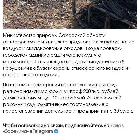
Министерство природы Самарской области
оштрафовало тольяттинское предприятие за загрязнение
воздуха и складирование отходов. В ходе проверки
городская администрация установила, что
металлообрабатывающее предприятие допустило 8
нарушений в области охраны атмосферного воздуха и
обращения с отходами.
По итогам рассмотрения протоколов минприроды
региона назначило юрлицу штраф 200 тыс. рублей,
должностному лицу – 10 тыс. рублей. Автозаводский
районный суд Тольятти вынес постановление о
приостановлении деятельности предприятия на 30 суток.
Чтобы оставаться на связи, подписывайтесь на
канал
«Засекина» в Telegram