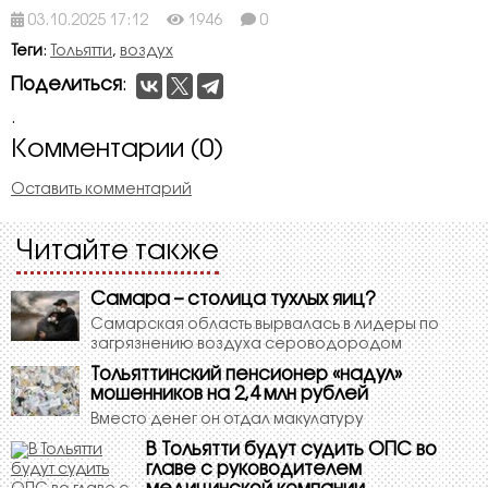
03.10.2025 17:12
1946
0
Теги
:
Тольятти
,
воздух
Поделиться
:
.
Комментарии (0)
Оставить комментарий
Читайте также
Самара – столица тухлых яиц?
Самарская область вырвалась в лидеры по
загрязнению воздуха сероводородом
Тольяттинский пенсионер «надул»
мошенников на 2,4 млн рублей
Вместо денег он отдал макулатуру
В Тольятти будут судить ОПС во
главе с руководителем