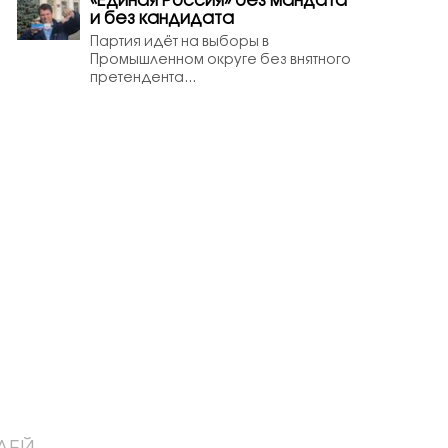
«Единая Россия» без мандата
и без кандидата
Партия идёт на выборы в
Промышленном округе без внятного
претендента...