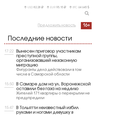
USD
82.28
EUR
95.15
BTC
64 645
16+
Предложить новость
Последние новости
Вынесен приговор участникам
17:22
преступной группы,
организовавшей незаконную
миграцию
Фигуранты дела действовали в том
числе в Самарской области
В Самаре дом на ул. Воронежской
15:50
оставили без газа на неделю
Жителей 171 квартиры о перекрытии не
предупредили
В Тольятти неизвестный избил
15:47
руками и ногами девушку в