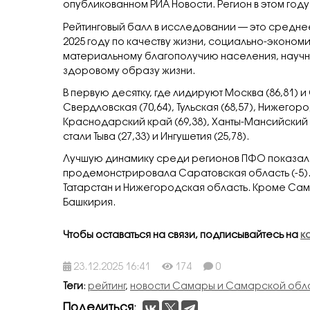
опубликованном РИА Новости. Регион в этом году
Рейтинговый балл в исследовании — это средне
2025 году по качеству жизни, социально-эконо
материальному благополучию населения, научн
здоровому образу жизни.
В первую десятку, где лидируют Москва (86,81) и
Свердловская (70,64), Тульская (68,57), Нижегород
Краснодарский край (69,38), Ханты-Мансийский 
стали Тыва (27,33) и Ингушетия (25,78).
Лучшую динамику среди регионов ПФО показала 
продемонстрировала Саратовская область (-5). 
Татарстан и Нижегородская область. Кроме Сама
Башкирия.
Чтобы оставаться на связи, подписывайтесь на
к
23.12.2025 16:41
174
0
Теги
:
рейтинг
,
новости Самары и Самарской обл
Поделиться
: