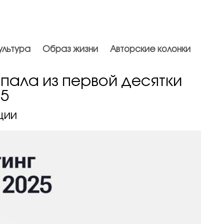
ультура
Образ жизни
Авторские колонки
пала из первой десятки
25
ции