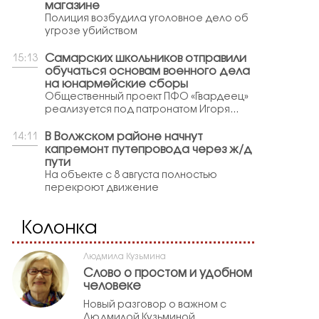
магазине
Полиция возбудила уголовное дело об
угрозе убийством
Самарских школьников отправили
15:13
обучаться основам военного дела
на юнармейские сборы
Общественный проект ПФО «Гвардеец»
реализуется под патронатом Игоря...
В Волжском районе начнут
14:11
капремонт путепровода через ж/д
пути
На объекте с 8 августа полностью
перекроют движение
Колонка
Людмила Кузьмина
Слово о простом и удобном
человеке
Новый разговор о важном с
Людмилой Кузьминой