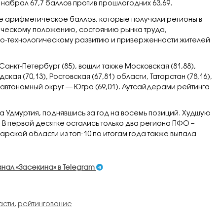
 набрал 67,7 баллов против прошлогодних 63,69.
е арифметическое баллов, которые получали регионы в
мическому положению, состоянию рынка труда,
о-технологическому развитию и приверженности жителей
 Санкт-Петербург (85), вошли также Московская (81,88),
ская (70,13), Ростовская (67,81) области, Татарстан (78,16),
автономный округ — Югра (69,01). Аутсайдерами рейтинга
Удмуртия, поднявшись за год на восемь позиций. Худшую
В первой десятке остались только два региона ПФО –
рской области из топ-10 по итогам года также выпала
анал «Засекина» в Telegram
асти
,
рейтингование