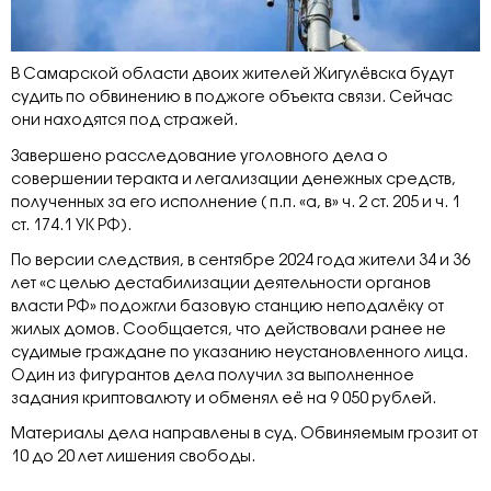
В Самарской области двоих жителей Жигулёвска будут
судить по обвинению в поджоге объекта связи. Сейчас
они находятся под стражей.
Завершено расследование уголовного дела о
совершении теракта и легализации денежных средств,
полученных за его исполнение ( п.п. «а, в» ч. 2 ст. 205 и ч. 1
ст. 174.1 УК РФ).
По версии следствия, в сентябре 2024 года жители 34 и 36
лет «с целью дестабилизации деятельности органов
власти РФ» подожгли базовую станцию неподалёку от
жилых домов. Сообщается, что действовали ранее не
судимые граждане по указанию неустановленного лица.
Один из фигурантов дела получил за выполненное
задания криптовалюту и обменял её на 9 050 рублей.
Материалы дела направлены в суд. Обвиняемым грозит от
10 до 20 лет лишения свободы.