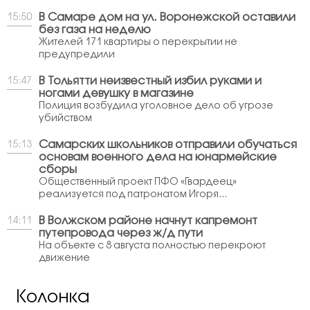
В Самаре дом на ул. Воронежской оставили
15:50
без газа на неделю
Жителей 171 квартиры о перекрытии не
предупредили
В Тольятти неизвестный избил руками и
15:47
ногами девушку в магазине
Полиция возбудила уголовное дело об угрозе
убийством
Самарских школьников отправили обучаться
15:13
основам военного дела на юнармейские
сборы
Общественный проект ПФО «Гвардеец»
реализуется под патронатом Игоря...
В Волжском районе начнут капремонт
14:11
путепровода через ж/д пути
На объекте с 8 августа полностью перекроют
движение
Колонка