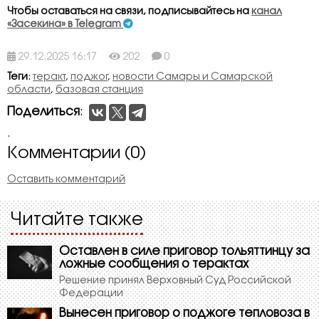
Чтобы оставаться на связи, подписывайтесь на
канал
«Засекина» в Telegram
29.12.2025 16:17
202
0
Теги
:
теракт
,
поджог
,
новости Самары и Самарской
области
,
базовая станция
Поделиться
:
.
Комментарии (0)
Оставить комментарий
Читайте также
Оставлен в силе приговор тольяттинцу за
ложные сообщения о терактах
Решение принял Верховный Суд Российской
Федерации
Вынесен приговор о поджоге тепловоза в