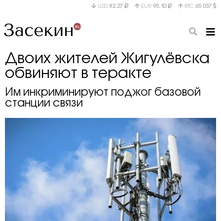
USD
82.27
EUR
95.10
BTC
65 037
Двоих жителей Жигулёвска
обвиняют в теракте
Им инкриминируют поджог базовой
станции связи