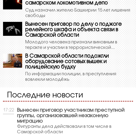
самарском локомотивном депо
Суд назначил жителю Башкирии 15 лет лишения
свободы
Вынесен приговор по делу о поджоге
релейного шкафа и объекта связи в
Самарской области
Молодого человека признали виновным в
теракте и участии в террористической...
В Самарской области подожгли
оборудование сотовых вышек и
полицейскую будку
По информации полиции, в преступления
вовлекли молодёжь
Последние новости
Вынесен приговор участникам преступной
17:22
группы, организовавшей незаконную
миграцию
Фигуранты дела действовали в том числе в
Самарской области