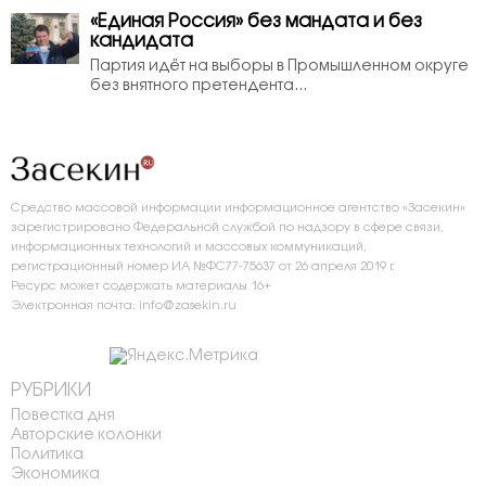
«Единая Россия» без мандата и без
кандидата
Партия идёт на выборы в Промышленном округе
без внятного претендента...
Средство массовой информации информационное агентство «Засекин»
зарегистрировано Федеральной службой по надзору в сфере связи,
информационных технологий и массовых коммуникаций,
регистрационный номер ИА №ФС77-75637 от 26 апреля 2019 г.
Ресурс может содержать материалы 16+
Электронная почта: info@zasekin.ru
РУБРИКИ
Повестка дня
Авторские колонки
Политика
Экономика