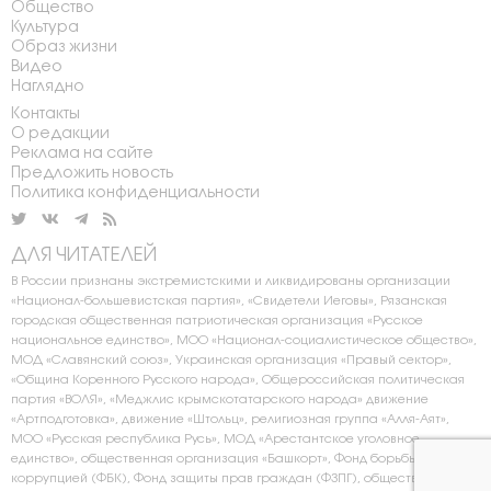
Общество
Культура
Образ жизни
Видео
Наглядно
Контакты
О редакции
Реклама на сайте
Предложить новость
Политика конфиденциальности
ДЛЯ ЧИТАТЕЛЕЙ
В России признаны экстремистскими и ликвидированы организации
«Национал-большевистская партия», «Свидетели Иеговы», Рязанская
городская общественная патриотическая организация «Русское
национальное единство», МОО «Национал-социалистическое общество»,
МОД «Славянский союз», Украинская организация «Правый сектор»,
«Община Коренного Русского народа», Общероссийская политическая
партия «ВОЛЯ», «Меджлис крымскотатарского народа» движение
«Артподготовка», движение «Штольц», религиозная группа «Алля-Аят»,
МОО «Русская республика Русь», МОД «Арестантское уголовное
единство», общественная организация «Башкорт», Фонд борьбы с
коррупцией (ФБК), Фонд защиты прав граждан (ФЗПГ), общественное