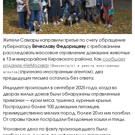
Жители Самары направили третье по счету обращение
губернатору
Вячеславу Федорищеву
с требованием
расследовать массовое отравление домашних животных
в 13-м микрорайоне Кировского района. Как
сообщает
издание «НеМосква»
[Внесен(а/о) в реестр иностранных
агентов]
(признано иностранным агентом), два
предыдущих письма остались без ответа.
Инцидент произошел в сентябре 2025 года, когда во
дворах жилых домов были обнаружены отравленные
приманки — куски мяса, тушенка, куриные крылья.
Пострадало более 100 домашних питомцев,
преимущественно мелких пород, более 20 из них погибли.
От отравы также пострадали бездомные кошки и птицы.
Уголовное дело по факту произошедшего было