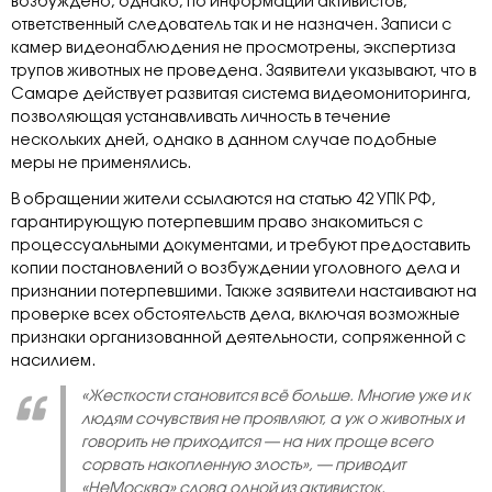
возбуждено, однако, по информации активистов,
ответственный следователь так и не назначен. Записи с
камер видеонаблюдения не просмотрены, экспертиза
трупов животных не проведена. Заявители указывают, что в
Самаре действует развитая система видеомониторинга,
позволяющая устанавливать личность в течение
нескольких дней, однако в данном случае подобные
меры не применялись.
В обращении жители ссылаются на статью 42 УПК РФ,
гарантирующую потерпевшим право знакомиться с
процессуальными документами, и требуют предоставить
копии постановлений о возбуждении уголовного дела и
признании потерпевшими. Также заявители настаивают на
проверке всех обстоятельств дела, включая возможные
признаки организованной деятельности, сопряженной с
насилием.
«Жесткости становится всё больше. Многие уже и к
людям сочувствия не проявляют, а уж о животных и
говорить не приходится — на них проще всего
сорвать накопленную злость», — приводит
«НеМосква» слова одной из активисток.