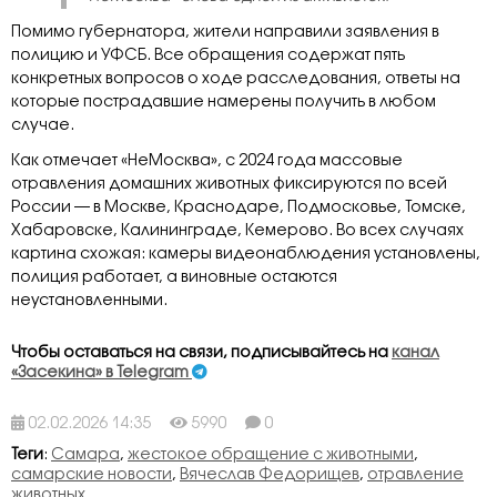
Помимо губернатора, жители направили заявления в
полицию и УФСБ. Все обращения содержат пять
конкретных вопросов о ходе расследования, ответы на
которые пострадавшие намерены получить в любом
случае.
Как отмечает «НеМосква», с 2024 года массовые
отравления домашних животных фиксируются по всей
России — в Москве, Краснодаре, Подмосковье, Томске,
Хабаровске, Калининграде, Кемерово. Во всех случаях
картина схожая: камеры видеонаблюдения установлены,
полиция работает, а виновные остаются
неустановленными.
Чтобы оставаться на связи, подписывайтесь на
канал
«Засекина» в Telegram
02.02.2026 14:35
5990
0
Теги
:
Самара
,
жестокое обращение с животными
,
самарские новости
,
Вячеслав Федорищев
,
отравление
животных