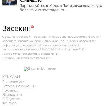
кандидата
Партия идёт на выборы в Промышленном округе
без внятного претендента...
Средство массовой информации информационное агентство «Засекин»
зарегистрировано Федеральной службой по надзору в сфере связи,
информационных технологий и массовых коммуникаций,
регистрационный номер ИА №ФС77-75637 от 26 апреля 2019 г.
Ресурс может содержать материалы 16+
Электронная почта: info@zasekin.ru
РУБРИКИ
Повестка дня
Авторские колонки
Политика
Экономика
Общество
Культура