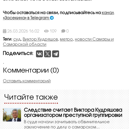
Чтобы оставаться на связи, подписывайтесь на
канал
«Засекина» в Telegram
26.03.2026 16:02
109
0
Теги
:
суд
,
Виктор Кудряшов
,
метро
,
новости Самары и
Самарской области
Поделиться
:
.
Комментарии (0)
Оставить комментарий
Читайте также
Следствие считает Виктора Кудряшова
организатором преступной группировки
В суде начали зачитывать обвинительное
заключение по делу о самарском...