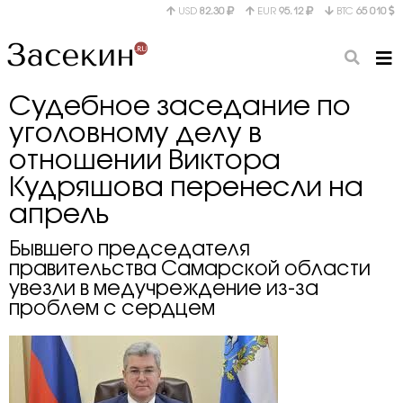
USD
82.30
EUR
95.12
BTC
65 010
Судебное заседание по
уголовному делу в
отношении Виктора
Кудряшова перенесли на
апрель
Бывшего председателя
правительства Самарской области
увезли в медучреждение из-за
проблем с сердцем