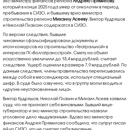
экс-министру финансов региона
Андрею Прямилову
,
который в конце 2025 года умер от онкологии в период
пребывания в СИЗО, и бывшему врио министра
строительства региона
Михаилу Асееву
. Виктор Кудряшов
и Николай Плаксин содержатся в СИЗО.
По версии следствия, бывшие
чиновники сфальсифицировали документы и
итоги конкурсов на строительство «Театральной» в
интересах ГК «Волгатрансстрой». Смету на объект
искусственно увеличили до 18,4 млрд рублей, считает
следствие. Ущерб оценили в размере 7,9 млрд рублей. По
данным следствия, члены правительства переписывались
между собой в мессенджерах, используя специальный
шифр. В суде было озвучено, что в группу могли входить и
«другие неустановленные лица».
Виктор Кудряшов, Николай Плакин и Михаил Асеев заявили
суду, что не признают себя виновными. Бывший вице-
губернатор и экс-министр строительства назвали
уголовное дело «выдуманным». Вдова экс-министра
финансов Андрея Прямилова сообщила, что супруг писал
ей из СИЗО, что не считает себя виновным.