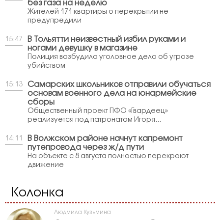
без газа на неделю
Жителей 171 квартиры о перекрытии не
предупредили
В Тольятти неизвестный избил руками и
15:47
ногами девушку в магазине
Полиция возбудила уголовное дело об угрозе
убийством
Самарских школьников отправили обучаться
15:13
основам военного дела на юнармейские
сборы
Общественный проект ПФО «Гвардеец»
реализуется под патронатом Игоря...
В Волжском районе начнут капремонт
14:11
путепровода через ж/д пути
На объекте с 8 августа полностью перекроют
движение
Колонка
Людмила Кузьмина