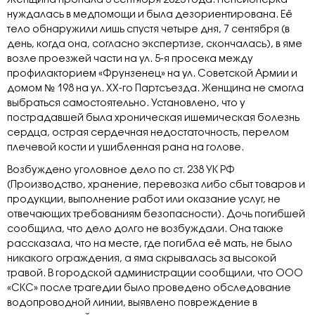
Женщина пропала 3 сентября 2025 года. Пенсионерка
нуждалась в медпомощи и была дезориентирована. Её
тело обнаружили лишь спустя четыре дня, 7 сентября (в
день, когда она, согласно экспертизе, скончалась), в яме
возле проезжей части на ул. 5-я просека между
профилакторием «Фрунзенец» на ул. Советской Армии и
домом № 198 на ул. XX-го Партсъезда. Женщина не смогла
выбраться самостоятельно. Установлено, что у
пострадавшей была хроническая ишемическая болезнь
сердца, острая сердечная недостаточность, перелом
плечевой кости и ушибленная рана на голове.
Возбуждено уголовное дело по ст. 238 УК РФ
(Производство, хранение, перевозка либо сбыт товаров и
продукции, выполнение работ или оказание услуг, не
отвечающих требованиям безопасности). Дочь погибшей
сообщила, что дело долго не возбуждали. Она также
рассказала, что на месте, где погибла её мать, не было
никакого ограждения, а яма скрывалась за высокой
травой. В городской администрации сообщили, что ООО
«СКС» после трагедии было проведено обследование
водопроводной линии, выявлено повреждение в