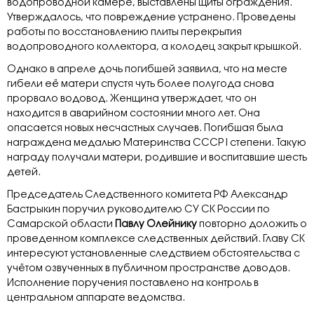
водопроводной камере, выставлены щиты ограждения.
Утверждалось, что повреждение устранено. Проведены
работы по восстановлению плиты перекрытия
водопроводного коллектора, а колодец закрыт крышкой.
Однако в апреле дочь погибшей заявила, что на месте
гибели её матери спустя чуть более полугода снова
прорвало водовод. Женщина утверждает, что он
находится в аварийном состоянии много лет. Она
опасается новых несчастных случаев. Погибшая была
награждена медалью Материнства СССР I степени. Такую
награду получали матери, родившие и воспитавшие шесть
детей.
Председатель Следственного комитета РФ Александр
Бастрыкин поручил руководителю СУ СК России по
Самарской области
Павлу Олейнику
повторно доложить о
проведенном комплексе следственных действий. Главу СК
интересуют установленные следствием обстоятельства с
учётом озвученных в публичном пространстве доводов.
Исполнение поручения поставлено на контроль в
центральном аппарате ведомства.