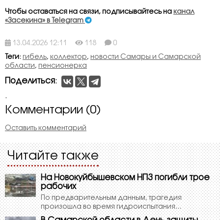
Чтобы оставаться на связи, подписывайтесь на
канал
«Засекина» в Telegram
13.04.2026 12:11
118
0
Теги
:
гибель
,
коллектор
,
новости Самары и Самарской
области
,
пенсионерка
Поделиться
:
.
Комментарии (0)
Оставить комментарий
Читайте также
На Новокуйбышевском НПЗ погибли трое
рабочих
По предварительным данным, трагедия
произошла во время гидроиспытания...