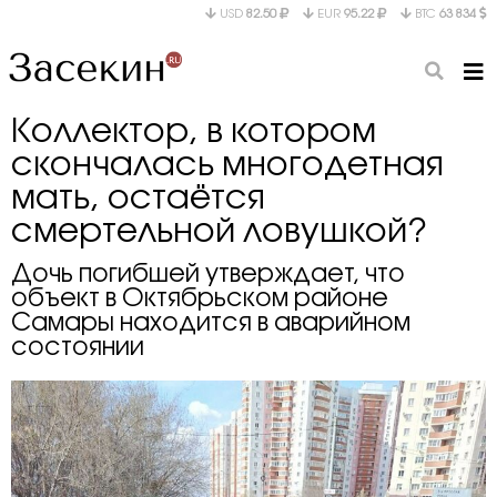
USD
82.50
EUR
95.22
BTC
63 834
Коллектор, в котором
скончалась многодетная
мать, остаётся
смертельной ловушкой?
Дочь погибшей утверждает, что
объект в Октябрьском районе
Самары находится в аварийном
состоянии