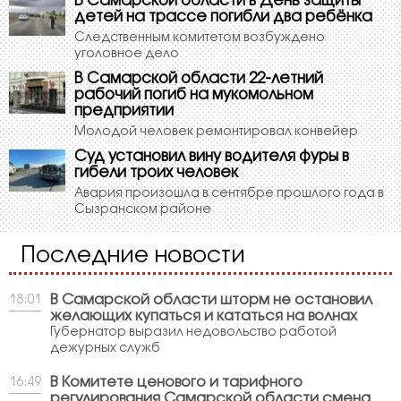
В Самарской области в День защиты
детей на трассе погибли два ребёнка
Следственным комитетом возбуждено
уголовное дело
В Самарской области 22-летний
рабочий погиб на мукомольном
предприятии
Молодой человек ремонтировал конвейер
Суд установил вину водителя фуры в
гибели троих человек
Авария произошла в сентябре прошлого года в
Сызранском районе
Последние новости
В Самарской области шторм не остановил
18:01
желающих купаться и кататься на волнах
Губернатор выразил недовольство работой
дежурных служб
В Комитете ценового и тарифного
16:49
регулирования Самарской области смена