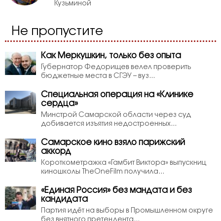
Кузьминой
Не пропустите
Как Меркушкин, только без опыта
Губернатор Федорищев велел проверить
бюджетные места в СГЭУ – вуз...
Специальная операция на «Клинике
сердца»
Минстрой Самарской области через суд
добивается изъятия недостроенных...
Самарское кино взяло парижский
аккорд
Короткометражка «Гамбит Виктора» выпускниц
киношколы TheOneFilm получила...
«Единая Россия» без мандата и без
кандидата
Партия идёт на выборы в Промышленном округе
без внятного претендента...