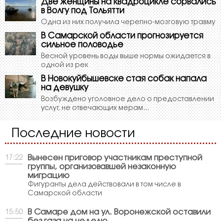
Две женщины на квадроцикле сорвались
в Волгу под Тольятти
Одна из них получила черепно-мозговую травму
В Самарской области прогнозируется
сильное половодье
Весной уровень воды выше нормы ожидается в
одной из рек
В Новокуйбышевске стая собак напала
на девушку
Возбуждено уголовное дело о предоставлении
услуг, не отвечающих мерам...
Последние новости
Вынесен приговор участникам преступной
17:22
группы, организовавшей незаконную
миграцию
Фигуранты дела действовали в том числе в
Самарской области
В Самаре дом на ул. Воронежской оставили
15:50