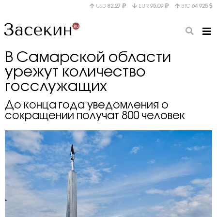
USD
82.27
EUR
95.09
BTC
64 925
В Самарской области
урежут количество
госслужащих
До конца года уведомления о
сокращении получат 800 человек