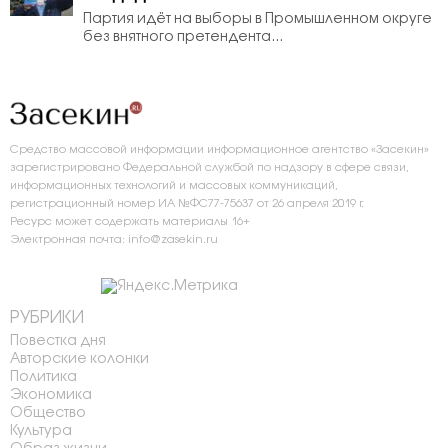
Партия идёт на выборы в Промышленном округе
без внятного претендента...
Средство массовой информации информационное агентство «Засекин»
зарегистрировано Федеральной службой по надзору в сфере связи,
информационных технологий и массовых коммуникаций,
регистрационный номер ИА №ФС77-75637 от 26 апреля 2019 г.
Ресурс может содержать материалы 16+
Электронная почта: info@zasekin.ru
РУБРИКИ
Повестка дня
Авторские колонки
Политика
Экономика
Общество
Культура