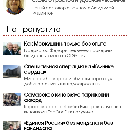
Слово о простом и удобном человеке
Новый разговор о важном с Людмилой
Кузьминой
Не пропустите
Как Меркушкин, только без опыта
Губернатор Федорищев велел проверить
бюджетные места в СГЭУ – вуз...
Специальная операция на «Клинике
сердца»
Минстрой Самарской области через суд
добивается изъятия недостроенных...
Самарское кино взяло парижский
аккорд
Короткометражка «Гамбит Виктора» выпускниц
киношколы TheOneFilm получила...
«Единая Россия» без мандата и без
кандидата