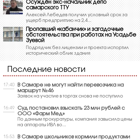
Осуждён экс-начальник депо
самарского ТТУ
Алексей Лебедев получил условный срок за
ущерб предприятию на 2,4...
Пропавший «кабанчик» и загадочные
обстоятельства при работах на Усадьбе
Зуевой
Подрядчик без лицензии и проекта испортил
исторический облик здания
Последние новости
В Самаре не могут найти перевозчика на
17:40
маршрут №46
Заявок на участие в торгах снова не поступило
Суд постановил взыскать 23 млн рублей с
16:49
ООО «Фарм Мед»
По данным прокуратуры, компания завысила цены
на аппараты ИВЛ во...
В Самаре школьников кормили продуктами
15:53