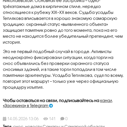
Николаевской. Основная её застройка – одно-
трёхэтажные дома в кирпичном стиле, нередко
относящиеся к рубежу XIX–XX веков. Судьба усадьбы
Теплякова вписывается в хорошо знакомую самарскую
традицию: охранный статус «выявленного объекта»
защищает памятник ровно до того момента, пока на его
место не находится более убедительный претендент, чем
история.
Это не первый подобный случай в городе. Активисты
неоднократно фиксировали ситуации, когда торги на
снос объявлялись без проверки охранного статуса
сносимых зданий, и в такие торги попадали в том числе
памятники архитектуры. Усадьба Теплякова, судя по всему,
повторит этот маршрут – только уже через официальную
процедуру изъятия.
Чтобы оставаться на связи, подписывайтесь на
канал
«Засекина» в Telegram
14.05.2026 13:06
141
0