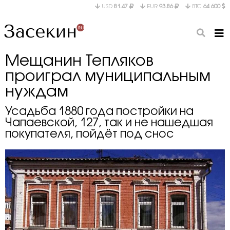
USD
81.47
EUR
93.86
BTC
64 600
Мещанин Тепляков
проиграл муниципальным
нуждам
Усадьба 1880 года постройки на
Чапаевской, 127, так и не нашедшая
покупателя, пойдёт под снос