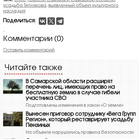
Теги
:
снос
,
новости Самары и Самаркой области
,
усадьба Теплякова
,
выявленный объект культурного
наследия
Поделиться
:
.
Комментарии (0)
Оставить комментарий
Читайте также
В Самарской области расширят
перечень лиц, имеющих право на
бесплатную землю в случае гибели
участника СВО
Подготовлены изменения в закон «О земле»
Вынесен приговор сотруднику «Вега Групп
Регион», который реставрирует усадьбу
Пензиных
На объекте нарушались правила безопасности