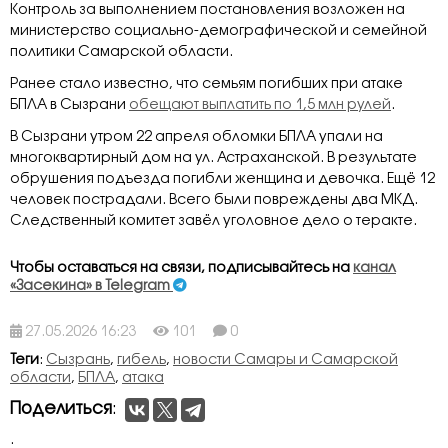
Контроль за выполнением постановления возложен на
министерство социально-демографической и семейной
политики Самарской области.
Ранее стало известно, что семьям погибших при атаке
БПЛА в Сызрани
обещают выплатить по 1,5 млн рулей
.
В Сызрани утром 22 апреля обломки БПЛА упали на
многоквартирный дом на ул. Астраханской. В результате
обрушения подъезда погибли женщина и девочка. Ещё 12
человек пострадали. Всего были повреждены два МКД.
Следственный комитет завёл уголовное дело о теракте.
Чтобы оставаться на связи, подписывайтесь на
канал
«Засекина» в Telegram
27.05.2026 16:23
101
0
Теги
:
Сызрань
,
гибель
,
новости Самары и Самарской
области
,
БПЛА
,
атака
Поделиться
:
.