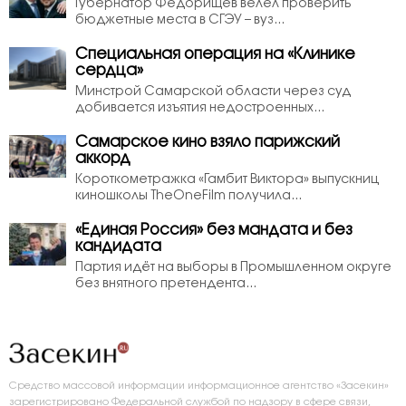
Губернатор Федорищев велел проверить
бюджетные места в СГЭУ – вуз...
Специальная операция на «Клинике
сердца»
Минстрой Самарской области через суд
добивается изъятия недостроенных...
Самарское кино взяло парижский
аккорд
Короткометражка «Гамбит Виктора» выпускниц
киношколы TheOneFilm получила...
«Единая Россия» без мандата и без
кандидата
Партия идёт на выборы в Промышленном округе
без внятного претендента...
Средство массовой информации информационное агентство «Засекин»
зарегистрировано Федеральной службой по надзору в сфере связи,